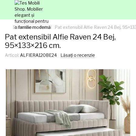
Dormitaore
Paturi
Pat extensibil Alfie Raven 24 Bej, 95×1
Pat extensibil Alfie Raven 24 Bej,
95×133×216 cm.
Articol:
ALFIERA120BE24
Lăsați o recenzie