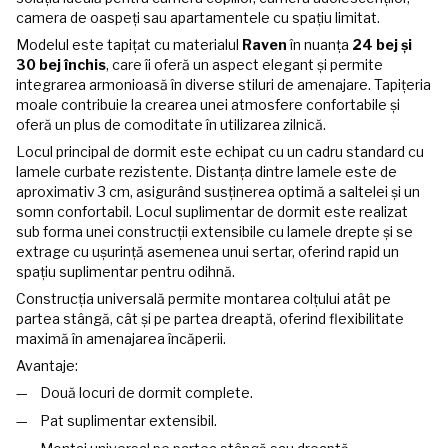
camera de oaspeți sau apartamentele cu spațiu limitat.
Modelul este tapițat cu materialul
Raven
în nuanța
24 bej și
30 bej închis
, care îi oferă un aspect elegant și permite
integrarea armonioasă în diverse stiluri de amenajare. Tapițeria
moale contribuie la crearea unei atmosfere confortabile și
oferă un plus de comoditate în utilizarea zilnică.
Locul principal de dormit este echipat cu un cadru standard cu
lamele curbate rezistente. Distanța dintre lamele este de
aproximativ 3 cm, asigurând susținerea optimă a saltelei și un
somn confortabil. Locul suplimentar de dormit este realizat
sub forma unei construcții extensibile cu lamele drepte și se
extrage cu ușurință asemenea unui sertar, oferind rapid un
spațiu suplimentar pentru odihnă.
Construcția universală permite montarea colțului atât pe
partea stângă, cât și pe partea dreaptă, oferind flexibilitate
maximă în amenajarea încăperii.
Avantaje:
Două locuri de dormit complete.
Pat suplimentar extensibil.