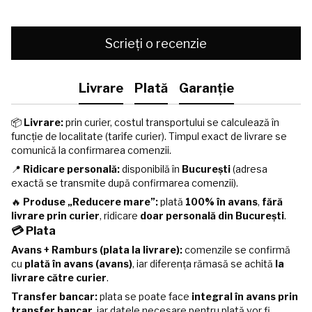
Scrieți o recenzie
Livrare
Plată
Garanție
📦
Livrare:
prin curier, costul transportului se calculează în
funcție de localitate (tarife curier). Timpul exact de livrare se
comunică la confirmarea comenzii.
📍
Ridicare personală:
disponibilă în
București
(adresa
exactă se transmite după confirmarea comenzii).
🔥
Produse „Reducere mare”:
plată
100% în avans
,
fără
livrare prin curier
, ridicare
doar personală din București
.
💳 Plata
Avans + Ramburs (plata la livrare):
comenzile se confirmă
cu
plată în avans (avans)
, iar diferența rămasă se achită
la
livrare către curier
.
Transfer bancar:
plata se poate face
integral în avans prin
transfer bancar
, iar datele necesare pentru plată vor fi