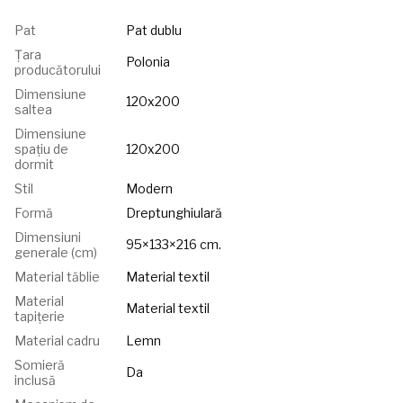
Pat
Pat dublu
Țara
Polonia
producătorului
Dimensiune
120x200
saltea
Dimensiune
spațiu de
120x200
dormit
Stil
Modern
Formă
Dreptunghiulară
Dimensiuni
95×133×216 cm.
generale (cm)
Material tăblie
Material textil
Material
Material textil
tapițerie
Material cadru
Lemn
Somieră
Da
inclusă