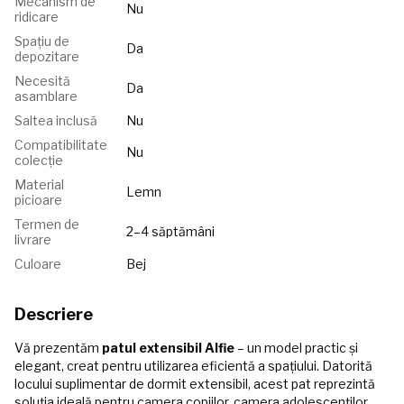
Mecanism de
Nu
ridicare
Spațiu de
Da
depozitare
Necesită
Da
asamblare
Saltea inclusă
Nu
Compatibilitate
Nu
colecție
Material
Lemn
picioare
Termen de
2–4 săptămâni
livrare
Culoare
Bej
Descriere
Vă prezentăm
patul extensibil Alfie
– un model practic și
elegant, creat pentru utilizarea eficientă a spațiului. Datorită
locului suplimentar de dormit extensibil, acest pat reprezintă
soluția ideală pentru camera copiilor, camera adolescenților,