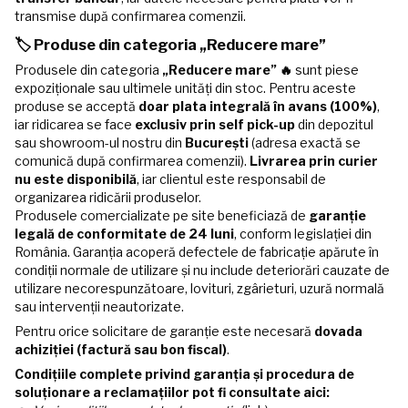
transmise după confirmarea comenzii.
🏷️ Produse din categoria „Reducere mare”
Produsele din categoria
„Reducere mare” 🔥
sunt piese
expoziționale sau ultimele unități din stoc. Pentru aceste
produse se acceptă
doar plata integrală în avans (100%)
,
iar ridicarea se face
exclusiv prin self pick-up
din depozitul
sau showroom-ul nostru din
București
(adresa exactă se
comunică după confirmarea comenzii).
Livrarea prin curier
nu este disponibilă
, iar clientul este responsabil de
organizarea ridicării produselor.
Produsele comercializate pe site beneficiază de
garanție
legală de conformitate de 24 luni
, conform legislației din
România. Garanția acoperă defectele de fabricație apărute în
condiții normale de utilizare și nu include deteriorări cauzate de
utilizare necorespunzătoare, lovituri, zgârieturi, uzură normală
sau intervenții neautorizate.
Pentru orice solicitare de garanție este necesară
dovada
achiziției (factură sau bon fiscal)
.
Condițiile complete privind garanția și procedura de
soluționare a reclamațiilor pot fi consultate aici: