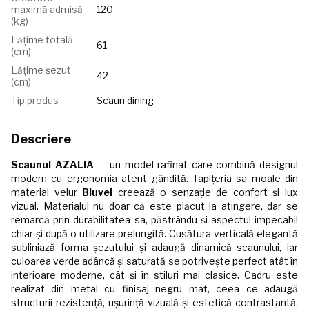
maximă admisă
120
(kg)
Lățime totală
61
(cm)
Lățime șezut
42
(cm)
Tip produs
Scaun dining
Descriere
Scaunul AZALIA
— un model rafinat care combină designul
modern cu ergonomia atent gândită. Tapițeria sa moale din
material velur
Bluvel
creează o senzație de confort și lux
vizual. Materialul nu doar că este plăcut la atingere, dar se
remarcă prin durabilitatea sa, păstrându-și aspectul impecabil
chiar și după o utilizare prelungită. Cusătura verticală elegantă
subliniază forma șezutului și adaugă dinamică scaunului, iar
culoarea verde adâncă și saturată se potrivește perfect atât în
interioare moderne, cât și în stiluri mai clasice. Cadru este
realizat din metal cu finisaj negru mat, ceea ce adaugă
structurii rezistență, ușurință vizuală și estetică contrastantă.