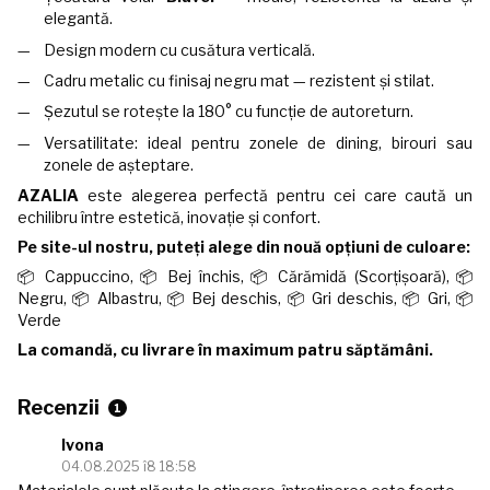
elegantă.
Design modern cu cusătura verticală.
Cadru metalic cu finisaj negru mat — rezistent și stilat.
Șezutul se rotește la 180° cu funcție de autoreturn.
Versatilitate: ideal pentru zonele de dining, birouri sau
zonele de așteptare.
AZALIA
este alegerea perfectă pentru cei care caută un
echilibru între estetică, inovație și confort.
Pe site-ul nostru, puteți alege din nouă opțiuni de culoare:
📦 Cappuccino, 📦 Bej închis, 📦 Cărămidă (Scorțișoară), 📦
Negru, 📦 Albastru, 📦 Bej deschis, 📦 Gri deschis, 📦 Gri, 📦
Verde
La comandă, cu livrare în maximum patru săptămâni.
Recenzii
1
Ivona
04.08.2025 î8 18:58