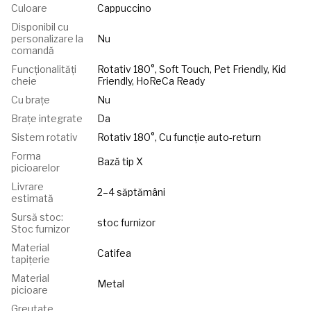
Culoare
Сappuccino
Disponibil cu
personalizare la
Nu
comandă
Funcționalități
Rotativ 180°, Soft Touch, Pet Friendly, Kid
cheie
Friendly, HoReCa Ready
Cu brațe
Nu
Brațe integrate
Da
Sistem rotativ
Rotativ 180°, Cu funcție auto-return
Forma
Bază tip X
picioarelor
Livrare
2–4 săptămâni
estimată
Sursă stoc:
stoc furnizor
Stoc furnizor
Material
Catifea
tapițerie
Material
Metal
picioare
Greutate