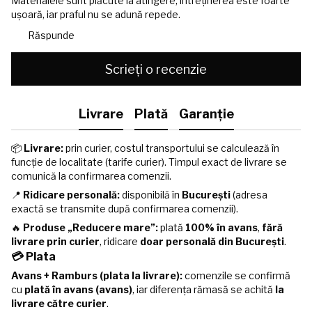
Materialele sunt plăcute la atingere, întreținerea este foarte
ușoară, iar praful nu se adună repede.
Răspunde
Scrieți o recenzie
Livrare
Plată
Garanție
📦
Livrare:
prin curier, costul transportului se calculează în
funcție de localitate (tarife curier). Timpul exact de livrare se
comunică la confirmarea comenzii.
📍
Ridicare personală:
disponibilă în
București
(adresa
exactă se transmite după confirmarea comenzii).
🔥
Produse „Reducere mare”:
plată
100% în avans
,
fără
livrare prin curier
, ridicare
doar personală din București
.
💳 Plata
Avans + Ramburs (plata la livrare):
comenzile se confirmă
cu
plată în avans (avans)
, iar diferența rămasă se achită
la
livrare către curier
.