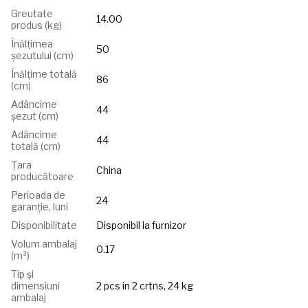
Greutate
14.00
produs (kg)
Înălțimea
50
șezutului (сm)
Înălțime totală
86
(cm)
Adâncime
44
șezut (cm)
Adâncime
44
totală (cm)
Țara
China
producătoare
Perioada de
24
garanție, luni
Disponibilitate
Disponibil la furnizor
Volum ambalaj
0.17
(m³)
Tip și
dimensiuni
2 pcs in 2 crtns, 24 kg
ambalaj