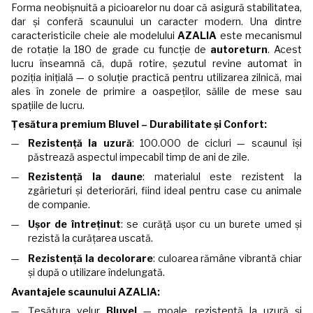
Forma neobișnuită a picioarelor nu doar că asigură stabilitatea,
dar și conferă scaunului un caracter modern. Una dintre
caracteristicile cheie ale modelului
AZALIA
este mecanismul
de rotație la 180 de grade cu funcție de
autoreturn
. Acest
lucru înseamnă că, după rotire, șezutul revine automat în
poziția inițială — o soluție practică pentru utilizarea zilnică, mai
ales în zonele de primire a oaspeților, sălile de mese sau
spațiile de lucru.
Țesătura premium Bluvel – Durabilitate și Confort:
Rezistență la uzură
: 100.000 de cicluri — scaunul își
păstrează aspectul impecabil timp de ani de zile.
Rezistență la daune
: materialul este rezistent la
zgârieturi și deteriorări, fiind ideal pentru case cu animale
de companie.
Ușor de întreținut
: se curăță ușor cu un burete umed și
rezistă la curățarea uscată.
Rezistență la decolorare
: culoarea rămâne vibrantă chiar
și după o utilizare îndelungată.
Avantajele scaunului AZALIA:
Țesătura velur
Bluvel
— moale, rezistentă la uzură și