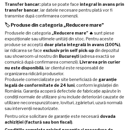
Transfer bancar:
plata se poate face
integral în avans prin
transfer bancar
, iar datele necesare pentru plată vor fi
transmise după confirmarea comenzii.
🏷️ Produse din categoria „Reducere mare”
Produsele din categoria
„Reducere mare” 🔥
sunt piese
expoziționale sau ultimele unități din stoc. Pentru aceste
produse se acceptă
doar plata integrală în avans (100%)
,
iar ridicarea se face
exclusiv prin self pick-up
din depozitul
sau showroom-ul nostru din
București
(adresa exactă se
comunică după confirmarea comenzii).
Livrarea prin curier
nu este disponibilă
, iar clientul este responsabil de
organizarea ridicării produselor.
Produsele comercializate pe site beneficiază de
garanție
legală de conformitate de 24 luni
, conform legislației din
România. Garanția acoperă defectele de fabricație apărute în
condiții normale de utilizare și nu include deteriorări cauzate de
utilizare necorespunzătoare, lovituri, zgârieturi, uzură normală
sau intervenții neautorizate.
Pentru orice solicitare de garanție este necesară
dovada
achiziției (factură sau bon fiscal)
.
Condițiile complete privind garanția și procedura de