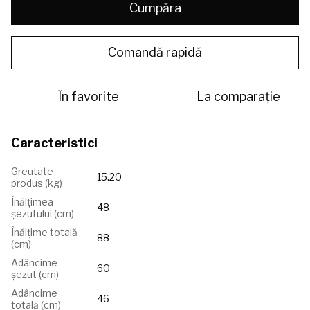
Cumpăra
Comandă rapidă
În favorite
La comparație
Caracteristici
Greutate
15.20
produs (kg)
Înălțimea
48
șezutului (сm)
Înălțime totală
88
(cm)
Adâncime
60
șezut (cm)
Adâncime
46
totală (cm)