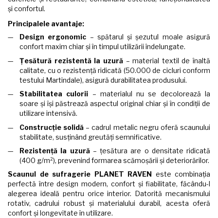
și confortul.
Principalele avantaje:
Design ergonomic
– spătarul și șezutul moale asigură
confort maxim chiar și în timpul utilizării îndelungate.
Țesătură rezistentă la uzură
– material textil de înaltă
calitate, cu o rezistență ridicată (50.000 de cicluri conform
testului Martindale), asigură durabilitatea produsului.
Stabilitatea culorii
– materialul nu se decolorează la
soare și își păstrează aspectul original chiar și în condiții de
utilizare intensivă.
Construcție solidă
– cadrul metalic negru oferă scaunului
stabilitate, susținând greutăți semnificative.
Rezistență la uzură
– țesătura are o densitate ridicată
(400 g/m²), prevenind formarea scămoșării și deteriorărilor.
Scaunul de sufragerie PLANET RAVEN
este combinația
perfectă între design modern, confort și fiabilitate, făcându-l
alegerea ideală pentru orice interior. Datorită mecanismului
rotativ, cadrului robust și materialului durabil, acesta oferă
confort și longevitate în utilizare.