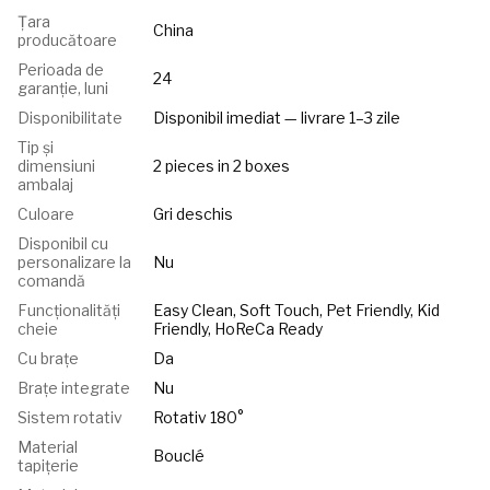
Țara
China
producătoare
Perioada de
24
garanție, luni
Disponibilitate
Disponibil imediat — livrare 1–3 zile
Tip și
dimensiuni
2 pieces in 2 boxes
ambalaj
Culoare
Gri deschis
Disponibil cu
personalizare la
Nu
comandă
Funcționalități
Easy Clean, Soft Touch, Pet Friendly, Kid
cheie
Friendly, HoReCa Ready
Cu brațe
Da
Brațe integrate
Nu
Sistem rotativ
Rotativ 180°
Material
Bouclé
tapițerie