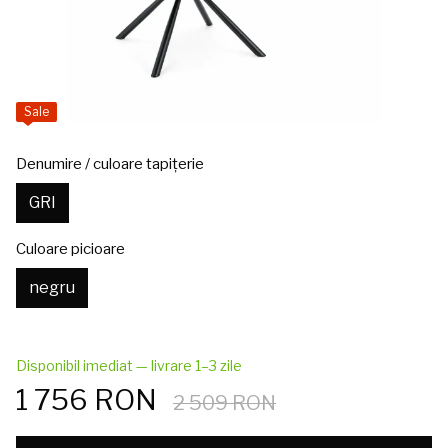
Sale
Denumire / culoare tapițerie
GRI
Culoare picioare
negru
Disponibil imediat — livrare 1–3 zile
1 756 RON
2 509 RON