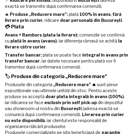
📍
Ridicare personală:
disponibilă în
București
(adresa
exactă se transmite după confirmarea comenzii).
🔥
Produse „Reducere mare”:
plată
100% în avans
,
fără
livrare prin curier
, ridicare
doar personală din București
.
💳 Plata
Avans + Ramburs (plata la livrare):
comenzile se confirmă
cu
plată în avans (avans)
, iar diferența rămasă se achită
la
livrare către curier
.
Transfer bancar:
plata se poate face
integral în avans prin
transfer bancar
, iar datele necesare pentru plată vor fi
transmise după confirmarea comenzii.
🏷️ Produse din categoria „Reducere mare”
Produsele din categoria
„Reducere mare” 🔥
sunt piese
expoziționale sau ultimele unități din stoc. Pentru aceste
produse se acceptă
doar plata integrală în avans (100%)
,
iar ridicarea se face
exclusiv prin self pick-up
din depozitul
sau showroom-ul nostru din
București
(adresa exactă se
comunică după confirmarea comenzii).
Livrarea prin curier
nu este disponibilă
, iar clientul este responsabil de
organizarea ridicării produselor.
Produsele comercializate pe site beneficiază de
garanție