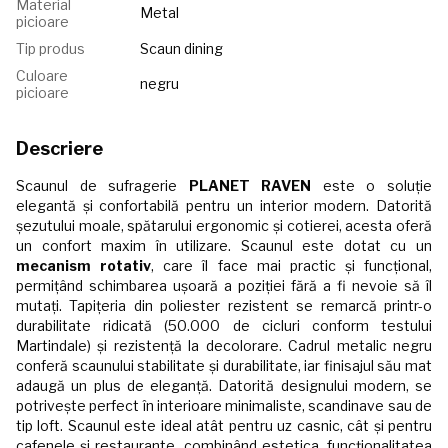
Material
Metal
picioare
Tip produs
Scaun dining
Culoare
negru
picioare
Descriere
Scaunul de sufragerie
PLANET RAVEN
este o soluție
elegantă și confortabilă pentru un interior modern. Datorită
șezutului moale, spătarului ergonomic și cotierei, acesta oferă
un confort maxim în utilizare. Scaunul este dotat cu un
mecanism rotativ
, care îl face mai practic și funcțional,
permițând schimbarea ușoară a poziției fără a fi nevoie să îl
mutați. Tapițeria din poliester rezistent se remarcă printr-o
durabilitate ridicată (50.000 de cicluri conform testului
Martindale) și rezistență la decolorare. Cadrul metalic negru
conferă scaunului stabilitate și durabilitate, iar finisajul său mat
adaugă un plus de eleganță. Datorită designului modern, se
potrivește perfect în interioare minimaliste, scandinave sau de
tip loft. Scaunul este ideal atât pentru uz casnic, cât și pentru
cafenele și restaurante, combinând estetica, funcționalitatea