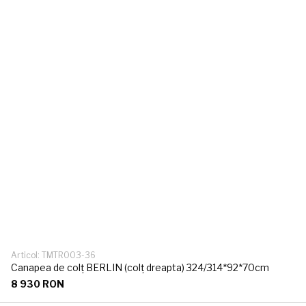
Articol: TMTR003-36
Canapea de colț BERLIN (colț dreapta) 324/314*92*70cm
8 930 RON