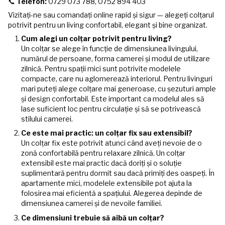
📞
Telefon:
0729 073 788, 0752 894 403
Vizitați-ne sau comandați online rapid și sigur — alegeți colțarul
potrivit pentru un living confortabil, elegant și bine organizat.
Cum alegi un colțar potrivit pentru living?
Un colțar se alege în funcție de dimensiunea livingului,
numărul de persoane, forma camerei și modul de utilizare
zilnică. Pentru spații mici sunt potrivite modelele
compacte, care nu aglomerează interiorul. Pentru livinguri
mari puteți alege colțare mai generoase, cu șezuturi ample
și design confortabil. Este important ca modelul ales să
lase suficient loc pentru circulație și să se potrivească
stilului camerei.
Ce este mai practic: un colțar fix sau extensibil?
Un colțar fix este potrivit atunci când aveți nevoie de o
zonă confortabilă pentru relaxare zilnică. Un colțar
extensibil este mai practic dacă doriți și o soluție
suplimentară pentru dormit sau dacă primiți des oaspeți. În
apartamente mici, modelele extensibile pot ajuta la
folosirea mai eficientă a spațiului. Alegerea depinde de
dimensiunea camerei și de nevoile familiei.
Ce dimensiuni trebuie să aibă un colțar?