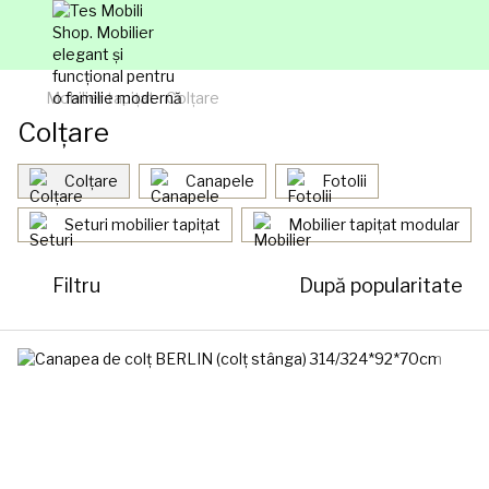
Mobilier tapițat
Colțare
Colțare
Colțare
Canapele
Fotolii
Seturi mobilier tapițat
Mobilier tapițat modular
Filtru
După popularitate