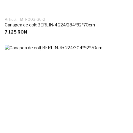
Articol: TMTR003-36-2
Canapea de colț BERLIN-4 224/284*92*70cm
7 125 RON