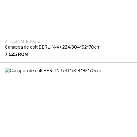
Articol: TMTR003-36-3
Canapea de colț BERLIN-4+ 224/304*92*70cm
7 125 RON