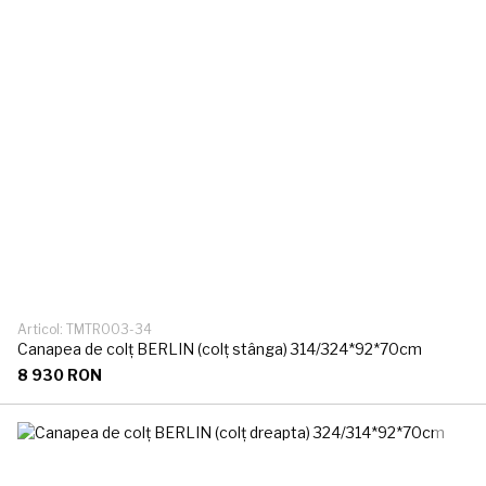
Articol: TMTR003-34
Canapea de colț BERLIN (colț stânga) 314/324*92*70cm
8 930 RON