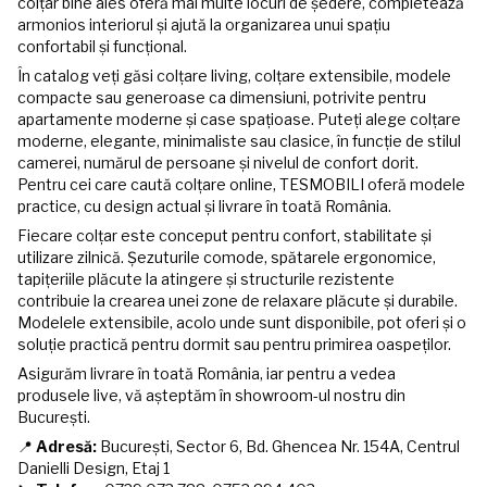
colțar bine ales oferă mai multe locuri de ședere, completează
armonios interiorul și ajută la organizarea unui spațiu
confortabil și funcțional.
În catalog veți găsi colțare living, colțare extensibile, modele
compacte sau generoase ca dimensiuni, potrivite pentru
apartamente moderne și case spațioase. Puteți alege colțare
moderne, elegante, minimaliste sau clasice, în funcție de stilul
camerei, numărul de persoane și nivelul de confort dorit.
Pentru cei care caută colțare online, TESMOBILI oferă modele
practice, cu design actual și livrare în toată România.
Fiecare colțar este conceput pentru confort, stabilitate și
utilizare zilnică. Șezuturile comode, spătarele ergonomice,
tapițeriile plăcute la atingere și structurile rezistente
contribuie la crearea unei zone de relaxare plăcute și durabile.
Modelele extensibile, acolo unde sunt disponibile, pot oferi și o
soluție practică pentru dormit sau pentru primirea oaspeților.
Asigurăm livrare în toată România, iar pentru a vedea
produsele live, vă așteptăm în showroom-ul nostru din
București.
📍
Adresă:
București, Sector 6, Bd. Ghencea Nr. 154A, Centrul
Danielli Design, Etaj 1