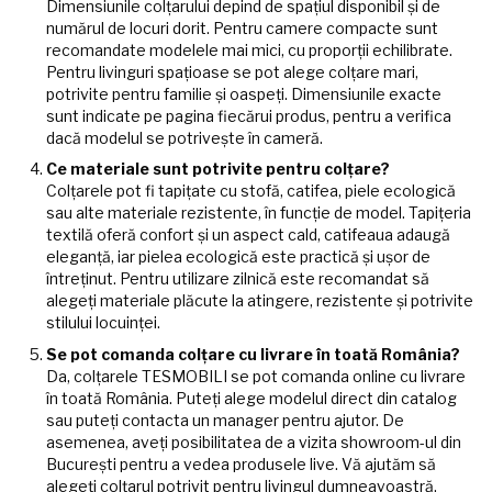
Dimensiunile colțarului depind de spațiul disponibil și de
numărul de locuri dorit. Pentru camere compacte sunt
recomandate modelele mai mici, cu proporții echilibrate.
Pentru livinguri spațioase se pot alege colțare mari,
potrivite pentru familie și oaspeți. Dimensiunile exacte
sunt indicate pe pagina fiecărui produs, pentru a verifica
dacă modelul se potrivește în cameră.
Ce materiale sunt potrivite pentru colțare?
Colțarele pot fi tapițate cu stofă, catifea, piele ecologică
sau alte materiale rezistente, în funcție de model. Tapițeria
textilă oferă confort și un aspect cald, catifeaua adaugă
eleganță, iar pielea ecologică este practică și ușor de
întreținut. Pentru utilizare zilnică este recomandat să
alegeți materiale plăcute la atingere, rezistente și potrivite
stilului locuinței.
Se pot comanda colțare cu livrare în toată România?
Da, colțarele TESMOBILI se pot comanda online cu livrare
în toată România. Puteți alege modelul direct din catalog
sau puteți contacta un manager pentru ajutor. De
asemenea, aveți posibilitatea de a vizita showroom-ul din
București pentru a vedea produsele live. Vă ajutăm să
alegeți colțarul potrivit pentru livingul dumneavoastră.