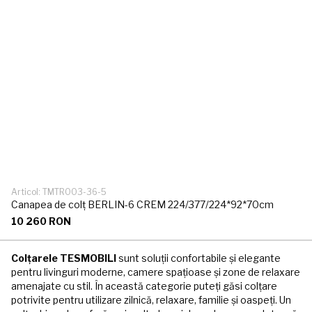
Articol: TMTR003-36-5
Canapea de colț BERLIN-6 CREM 224/377/224*92*70cm
10 260 RON
Colțarele TESMOBILI
sunt soluții confortabile și elegante
pentru livinguri moderne, camere spațioase și zone de relaxare
amenajate cu stil. În această categorie puteți găsi colțare
potrivite pentru utilizare zilnică, relaxare, familie și oaspeți. Un