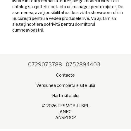
livrare în toată România. Puteți alege modelul direct din
catalog sau puteți contacta un manager pentru ajutor. De
asemenea, aveți posibilitatea de a vizita showroom-ul din
București pentru a vedea produsele live. Vă ajutăm să
alegeți noptiera potrivită pentru dormitorul
dumneavoastră.
0729073788
0752894403
Contacte
Versiunea completă a site-ului
Harta site-ului
© 2026 TESMOBILI SRL
ANPC
ANSPDCP