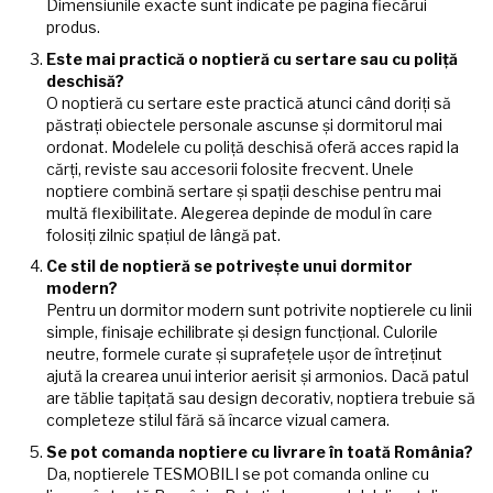
Dimensiunile exacte sunt indicate pe pagina fiecărui
produs.
Este mai practică o noptieră cu sertare sau cu poliță
deschisă?
O noptieră cu sertare este practică atunci când doriți să
păstrați obiectele personale ascunse și dormitorul mai
ordonat. Modelele cu poliță deschisă oferă acces rapid la
cărți, reviste sau accesorii folosite frecvent. Unele
noptiere combină sertare și spații deschise pentru mai
multă flexibilitate. Alegerea depinde de modul în care
folosiți zilnic spațiul de lângă pat.
Ce stil de noptieră se potrivește unui dormitor
modern?
Pentru un dormitor modern sunt potrivite noptierele cu linii
simple, finisaje echilibrate și design funcțional. Culorile
neutre, formele curate și suprafețele ușor de întreținut
ajută la crearea unui interior aerisit și armonios. Dacă patul
are tăblie tapițată sau design decorativ, noptiera trebuie să
completeze stilul fără să încarce vizual camera.
Se pot comanda noptiere cu livrare în toată România?
Da, noptierele TESMOBILI se pot comanda online cu