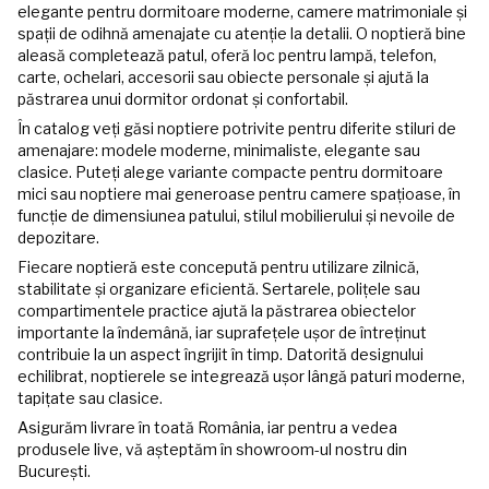
elegante pentru dormitoare moderne, camere matrimoniale și
spații de odihnă amenajate cu atenție la detalii. O noptieră bine
aleasă completează patul, oferă loc pentru lampă, telefon,
carte, ochelari, accesorii sau obiecte personale și ajută la
păstrarea unui dormitor ordonat și confortabil.
În catalog veți găsi noptiere potrivite pentru diferite stiluri de
amenajare: modele moderne, minimaliste, elegante sau
clasice. Puteți alege variante compacte pentru dormitoare
mici sau noptiere mai generoase pentru camere spațioase, în
funcție de dimensiunea patului, stilul mobilierului și nevoile de
depozitare.
Fiecare noptieră este concepută pentru utilizare zilnică,
stabilitate și organizare eficientă. Sertarele, polițele sau
compartimentele practice ajută la păstrarea obiectelor
importante la îndemână, iar suprafețele ușor de întreținut
contribuie la un aspect îngrijit în timp. Datorită designului
echilibrat, noptierele se integrează ușor lângă paturi moderne,
tapițate sau clasice.
Asigurăm livrare în toată România, iar pentru a vedea
produsele live, vă așteptăm în showroom-ul nostru din
București.