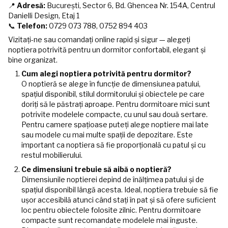
📍
Adresă:
București, Sector 6, Bd. Ghencea Nr. 154A, Centrul
Danielli Design, Etaj 1
📞
Telefon:
0729 073 788, 0752 894 403
Vizitați-ne sau comandați online rapid și sigur — alegeți
noptiera potrivită pentru un dormitor confortabil, elegant și
bine organizat.
Cum alegi noptiera potrivită pentru dormitor?
O noptieră se alege în funcție de dimensiunea patului,
spațiul disponibil, stilul dormitorului și obiectele pe care
doriți să le păstrați aproape. Pentru dormitoare mici sunt
potrivite modelele compacte, cu unul sau două sertare.
Pentru camere spațioase puteți alege noptiere mai late
sau modele cu mai multe spații de depozitare. Este
important ca noptiera să fie proporțională cu patul și cu
restul mobilierului.
Ce dimensiuni trebuie să aibă o noptieră?
Dimensiunile noptierei depind de înălțimea patului și de
spațiul disponibil lângă acesta. Ideal, noptiera trebuie să fie
ușor accesibilă atunci când stați în pat și să ofere suficient
loc pentru obiectele folosite zilnic. Pentru dormitoare
compacte sunt recomandate modelele mai înguste.