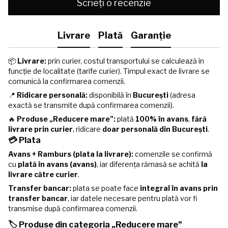
Scrieți o recenzie
Livrare
Plată
Garanție
📦
Livrare:
prin curier, costul transportului se calculează în
funcție de localitate (tarife curier). Timpul exact de livrare se
comunică la confirmarea comenzii.
📍
Ridicare personală:
disponibilă în
București
(adresa
exactă se transmite după confirmarea comenzii).
🔥
Produse „Reducere mare”:
plată
100% în avans
,
fără
livrare prin curier
, ridicare
doar personală din București
.
💳 Plata
Avans + Ramburs (plata la livrare):
comenzile se confirmă
cu
plată în avans (avans)
, iar diferența rămasă se achită
la
livrare către curier
.
Transfer bancar:
plata se poate face
integral în avans prin
transfer bancar
, iar datele necesare pentru plată vor fi
transmise după confirmarea comenzii.
🏷️ Produse din categoria „Reducere mare”