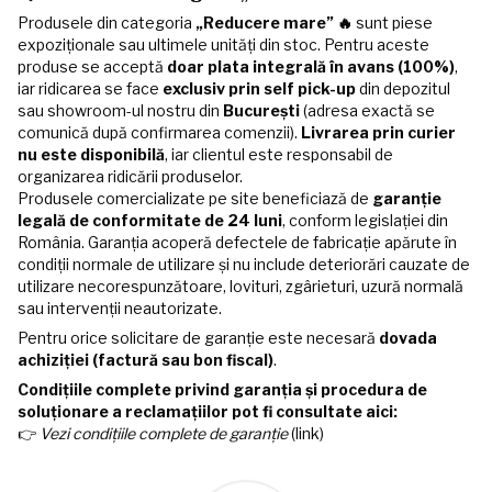
Produsele din categoria
„Reducere mare” 🔥
sunt piese
expoziționale sau ultimele unități din stoc. Pentru aceste
produse se acceptă
doar plata integrală în avans (100%)
,
iar ridicarea se face
exclusiv prin self pick-up
din depozitul
sau showroom-ul nostru din
București
(adresa exactă se
comunică după confirmarea comenzii).
Livrarea prin curier
nu este disponibilă
, iar clientul este responsabil de
organizarea ridicării produselor.
Produsele comercializate pe site beneficiază de
garanție
legală de conformitate de 24 luni
, conform legislației din
România. Garanția acoperă defectele de fabricație apărute în
condiții normale de utilizare și nu include deteriorări cauzate de
utilizare necorespunzătoare, lovituri, zgârieturi, uzură normală
sau intervenții neautorizate.
Pentru orice solicitare de garanție este necesară
dovada
achiziției (factură sau bon fiscal)
.
Condițiile complete privind garanția și procedura de
soluționare a reclamațiilor pot fi consultate aici:
👉
Vezi condițiile complete de garanție
(link)