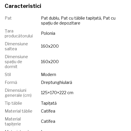
Caracteristici
Pat
Pat dublu, Pat cu tăblie tapițată, Pat cu
spațiu de depozitare
Țara
Polonia
producătorului
Dimensiune
160x200
saltea
Dimensiune
spațiu de
160x200
dormit
Stil
Modern
Formă
Dreptunghiulară
Dimensiuni
125×170×222 cm
generale (cm)
Tip tăblie
Tapițată
Material tăblie
Catifea
Material
Catifea
tapițerie