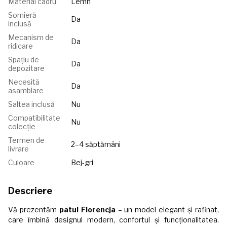
Material cadru
Lemn
Somieră
Da
inclusă
Mecanism de
Da
ridicare
Spațiu de
Da
depozitare
Necesită
Da
asamblare
Saltea inclusă
Nu
Compatibilitate
Nu
colecție
Termen de
2–4 săptămâni
livrare
Culoare
Bej-gri
Descriere
Vă prezentăm
patul Florencja
– un model elegant și rafinat,
care îmbină designul modern, confortul și funcționalitatea.