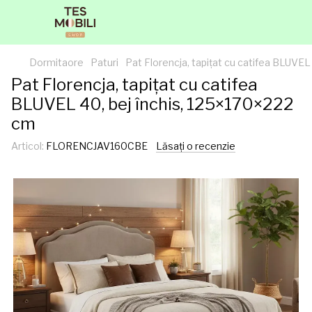
Dormitaore
Paturi
Pat Florencja, tapițat cu catifea BLUVEL
Pat Florencja, tapițat cu catifea
BLUVEL 40, bej închis, 125×170×222
cm
Articol:
FLORENCJAV160CBE
Lăsați o recenzie