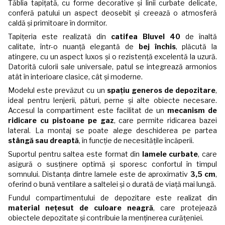
Tăblia tapițată, cu forme decorative și linii curbate delicate,
conferă patului un aspect deosebit și creează o atmosferă
caldă și primitoare în dormitor.
Tapițeria este realizată din
catifea Bluvel 40
de înaltă
calitate, într-o nuanță elegantă de
bej închis
, plăcută la
atingere, cu un aspect luxos și o rezistență excelentă la uzură.
Datorită culorii sale universale, patul se integrează armonios
atât în interioare clasice, cât și moderne.
Modelul este prevăzut cu un
spațiu generos de depozitare
,
ideal pentru lenjerii, pături, perne și alte obiecte necesare.
Accesul la compartiment este facilitat de un
mecanism de
ridicare cu pistoane pe gaz
, care permite ridicarea bazei
lateral. La montaj se poate alege deschiderea pe partea
stângă sau dreaptă
, în funcție de necesitățile încăperii.
Suportul pentru saltea este format din
lamele curbate
, care
asigură o susținere optimă și sporesc confortul în timpul
somnului. Distanța dintre lamele este de aproximativ
3,5 cm
,
oferind o bună ventilare a saltelei și o durată de viață mai lungă.
Fundul compartimentului de depozitare este realizat din
material nețesut de culoare neagră
, care protejează
obiectele depozitate și contribuie la menținerea curățeniei.