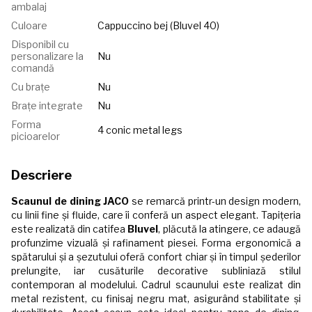
ambalaj
Culoare
Сappuccino bej (Bluvel 40)
Disponibil cu
personalizare la
Nu
comandă
Cu brațe
Nu
Brațe integrate
Nu
Forma
4 conic metal legs
picioarelor
Descriere
Scaunul de dining JACO
se remarcă printr-un design modern,
cu linii fine și fluide, care îi conferă un aspect elegant. Tapițeria
este realizată din catifea
Bluvel
, plăcută la atingere, ce adaugă
profunzime vizuală și rafinament piesei. Forma ergonomică a
spătarului și a șezutului oferă confort chiar și în timpul șederilor
prelungite, iar cusăturile decorative subliniază stilul
contemporan al modelului. Cadrul scaunului este realizat din
metal rezistent, cu finisaj negru mat, asigurând stabilitate și