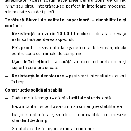
durabilitate. Acest scaun este ideal pentru zona de dining,
living sau birou, integrându-se perfect în interioare moderne,
minimaliste sau de tip loft.
Țesătură Bluvel de calitate superioară – durabilitate și
confort:
Rezistență la uzură: 100.000 cicluri
– durata de viață
extinsă fără pierderea aspectului
Pet-proof
– rezistentă la zgârieturi și deteriorări, ideală
pentru case cu animale de companie
Ușor de întreținut
– se curăță simplu cu un burete umed și
suportă curățare uscată
Rezistență la decolorare
– păstrează intensitatea culorii
în timp
Construcție solidă și stabilă:
Cadru metalic negru – oferă stabilitate și rezistență
Bază întărită – suportă sarcini mari și menține stabilitatea
Înălțime optimă a șezutului – compatibilă cu mesele
standard de dining
Greutate redusă – ușor de mutat în interior