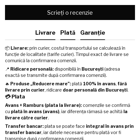
Scrieți o recenzie
Livrare
Plată
Garanție
📦
Livrare:
prin curier, costul transportului se calculează în
funcție de localitate (tarife curier). Timpul exact de livrare se
comunică la confirmarea comenzii.
📍
Ridicare personală:
disponibilă în
București
(adresa
exactă se transmite după confirmarea comenzii).
🔥
Produse „Reducere mare”:
plată
100% în avans
,
fără
livrare prin curier
, ridicare
doar personală din București
.
💳 Plata
Avans + Ramburs (plata la livrare):
comenzile se confirmă
cu
plată în avans (avans)
, iar diferența rămasă se achită
la
livrare către curier
.
Transfer bancar:
plata se poate face
integral în avans prin
transfer bancar
, iar datele necesare pentru plată vor fi
transmise după confirmarea comenzii.