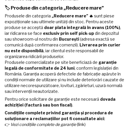
🏷️ Produse din categoria „Reducere mare”
Produsele din categoria
„Reducere mare” 🔥
sunt piese
expoziționale sau ultimele unități din stoc. Pentru aceste
produse se acceptă
doar plata integrală în avans (100%)
,
iar ridicarea se face
exclusiv prin self pick-up
din depozitul
sau showroom-ul nostru din
București
(adresa exactă se
comunică după confirmarea comenzii).
Livrarea prin curier
nu este disponibilă
, iar clientul este responsabil de
organizarea ridicării produselor.
Produsele comercializate pe site beneficiază de
garanție
legală de conformitate de 24 luni
, conform legislației din
România. Garanția acoperă defectele de fabricație apărute în
condiții normale de utilizare și nu include deteriorări cauzate de
utilizare necorespunzătoare, lovituri, zgârieturi, uzură normală
sau intervenții neautorizate.
Pentru orice solicitare de garanție este necesară
dovada
achiziției (factură sau bon fiscal)
.
Condițiile complete privind garanția și procedura de
soluționare a reclamațiilor pot fi consultate aici:
👉
Vezi condițiile complete de garanție
(link)