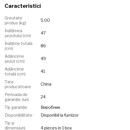
Caracteristici
Greutate
5.00
produs (kg)
Înălțimea
47
șezutului (сm)
Înălțime totală
86
(cm)
Adâncime
49
șezut (cm)
Adâncime
41
totală (cm)
Țara
China
producătoare
Perioada de
24
garanție, luni
Tip garanție
Виробник
Disponibilitate
Disponibil la furnizor
Tip și
dimensiuni
4 pieces in 1 box