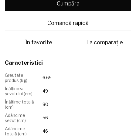
Cumpăra
Comandă rapidă
În favorite
La comparație
Caracteristici
Greutate
6.65
produs (kg)
Înălțimea
49
șezutului (сm)
Înălțime totală
80
(cm)
Adâncime
56
șezut (cm)
Adâncime
46
totală (cm)