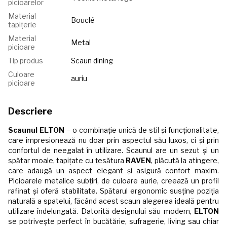
picioarelor
Material
Bouclé
tapițerie
Material
Metal
picioare
Tip produs
Scaun dining
Culoare
auriu
picioare
Descriere
Scaunul ELTON
– o combinație unică de stil și funcționalitate,
care impresionează nu doar prin aspectul său luxos, ci și prin
confortul de neegalat în utilizare. Scaunul are un sezut și un
spătar moale, tapițate cu țesătura
RAVEN
, plăcută la atingere,
care adaugă un aspect elegant și asigură confort maxim.
Picioarele metalice subțiri, de culoare aurie, creează un profil
rafinat și oferă stabilitate. Spătarul ergonomic susține poziția
naturală a spatelui, făcând acest scaun alegerea ideală pentru
utilizare îndelungată. Datorită designului său modern,
ELTON
se potrivește perfect în bucătărie, sufragerie, living sau chiar