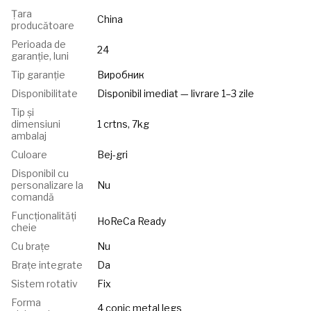
Țara
China
producătoare
Perioada de
24
garanție, luni
Tip garanție
Виробник
Disponibilitate
Disponibil imediat — livrare 1–3 zile
Tip și
dimensiuni
1 crtns, 7kg
ambalaj
Culoare
Bej-gri
Disponibil cu
personalizare la
Nu
comandă
Funcționalități
HoReCa Ready
cheie
Cu brațe
Nu
Brațe integrate
Da
Sistem rotativ
Fix
Forma
4 conic metal legs