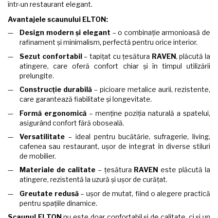
într-un restaurant elegant.
Avantajele scaunului ELTON:
Design modern și elegant
– o combinație armonioasă de
rafinament și minimalism, perfectă pentru orice interior.
Sezut confortabil
– tapițat cu țesătura
RAVEN
, plăcută la
atingere, care oferă confort chiar și în timpul utilizării
prelungite.
Construcție durabilă
– picioare metalice aurii, rezistente,
care garantează fiabilitate și longevitate.
Formă ergonomică
– menține poziția naturală a spatelui,
asigurând confort fără oboseală.
Versatilitate
– ideal pentru bucătărie, sufragerie, living,
cafenea sau restaurant, ușor de integrat în diverse stiluri
de mobilier.
Materiale de calitate
– țesătura
RAVEN
este plăcută la
atingere, rezistentă la uzură și ușor de curățat.
Greutate redusă
– ușor de mutat, fiind o alegere practică
pentru spațiile dinamice.
Scaunul ELTON
nu este doar confortabil și de calitate, ci și un