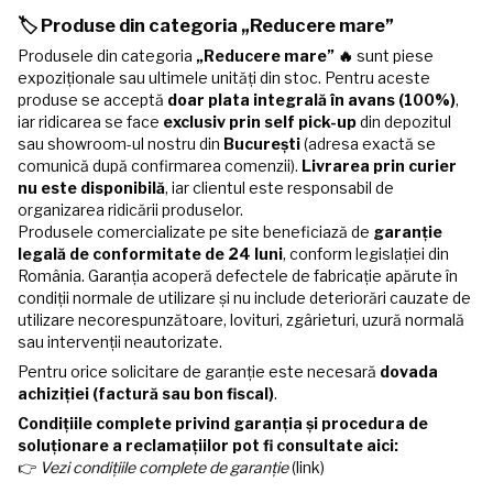
🏷️ Produse din categoria „Reducere mare”
Produsele din categoria
„Reducere mare” 🔥
sunt piese
expoziționale sau ultimele unități din stoc. Pentru aceste
produse se acceptă
doar plata integrală în avans (100%)
,
iar ridicarea se face
exclusiv prin self pick-up
din depozitul
sau showroom-ul nostru din
București
(adresa exactă se
comunică după confirmarea comenzii).
Livrarea prin curier
nu este disponibilă
, iar clientul este responsabil de
organizarea ridicării produselor.
Produsele comercializate pe site beneficiază de
garanție
legală de conformitate de 24 luni
, conform legislației din
România. Garanția acoperă defectele de fabricație apărute în
condiții normale de utilizare și nu include deteriorări cauzate de
utilizare necorespunzătoare, lovituri, zgârieturi, uzură normală
sau intervenții neautorizate.
Pentru orice solicitare de garanție este necesară
dovada
achiziției (factură sau bon fiscal)
.
Condițiile complete privind garanția și procedura de
soluționare a reclamațiilor pot fi consultate aici:
👉
Vezi condițiile complete de garanție
(link)