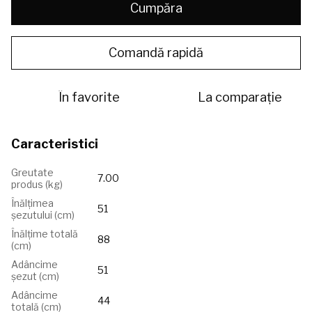
Cumpăra
Comandă rapidă
În favorite
La comparație
Caracteristici
Greutate
7.00
produs (kg)
Înălțimea
51
șezutului (сm)
Înălțime totală
88
(cm)
Adâncime
51
șezut (cm)
Adâncime
44
totală (cm)