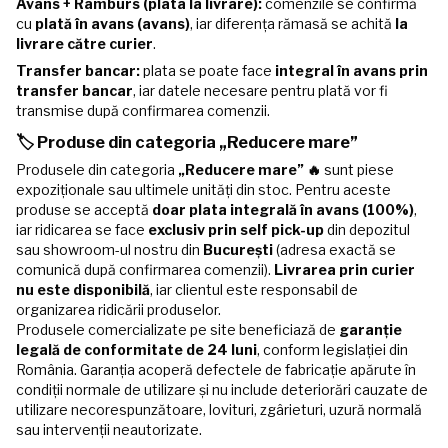
Avans + Ramburs (plata la livrare):
comenzile se confirmă
cu
plată în avans (avans)
, iar diferența rămasă se achită
la
livrare către curier
.
Transfer bancar:
plata se poate face
integral în avans prin
transfer bancar
, iar datele necesare pentru plată vor fi
transmise după confirmarea comenzii.
🏷️ Produse din categoria „Reducere mare”
Produsele din categoria
„Reducere mare” 🔥
sunt piese
expoziționale sau ultimele unități din stoc. Pentru aceste
produse se acceptă
doar plata integrală în avans (100%)
,
iar ridicarea se face
exclusiv prin self pick-up
din depozitul
sau showroom-ul nostru din
București
(adresa exactă se
comunică după confirmarea comenzii).
Livrarea prin curier
nu este disponibilă
, iar clientul este responsabil de
organizarea ridicării produselor.
Produsele comercializate pe site beneficiază de
garanție
legală de conformitate de 24 luni
, conform legislației din
România. Garanția acoperă defectele de fabricație apărute în
condiții normale de utilizare și nu include deteriorări cauzate de
utilizare necorespunzătoare, lovituri, zgârieturi, uzură normală
sau intervenții neautorizate.