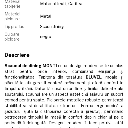
Material
Material textil, Catifea
tapițerie
Material
Metal
picioare
Tip produs
Scaun dining
Culoare
negru
picioare
Descriere
Scaunul de dining MONTI
cu un design modern este un plus
stilat pentru orice interior, combinând eleganța și
funcționalitatea. Tapițeria din țesătură
BLUVEL
, moale și
plăcută la atingere, îi conferă rafinament și oferă confort în
timpul utilizării. Datorită cusăturilor fine și liniilor delicate ale
spătarului, scaunul are un aspect estetic și asigură un suport
comod pentru spate. Picioarele metalice robuste garantează
stabilitatea și durabilitatea structurii. Forma ergonomică a
șezutului ajută la distribuirea corectă a greutății, permițând
petrecerea timpului la masă în confort deplin chiar și pe o
perioadă îndelungată. Designul modern îl face potrivit atât