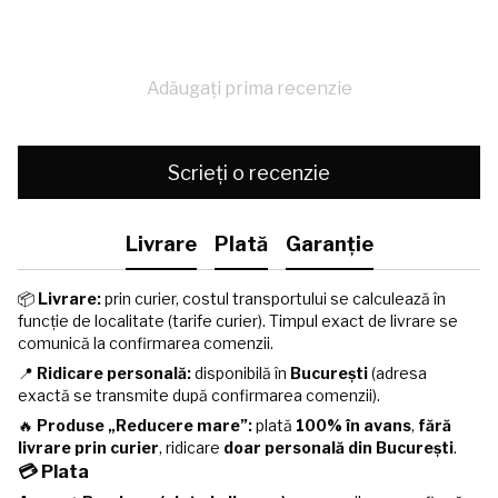
Adăugați prima recenzie
Scrieți o recenzie
Livrare
Plată
Garanție
📦
Livrare:
prin curier, costul transportului se calculează în
funcție de localitate (tarife curier). Timpul exact de livrare se
comunică la confirmarea comenzii.
📍
Ridicare personală:
disponibilă în
București
(adresa
exactă se transmite după confirmarea comenzii).
🔥
Produse „Reducere mare”:
plată
100% în avans
,
fără
livrare prin curier
, ridicare
doar personală din București
.
💳 Plata