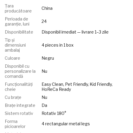
Țara
China
producătoare
Perioada de
24
garanție, luni
Disponibilitate
Disponibil imediat — livrare 1–3 zile
Tip și
dimensiuni
4 pieces in 1 box
ambalaj
Culoare
Negru
Disponibil cu
personalizare la
Nu
comandă
Funcționalități
Easy Clean, Pet Friendly, Kid Friendly,
cheie
HoReCa Ready
Cu brațe
Nu
Brațe integrate
Da
Sistem rotativ
Rotativ 180°
Forma
4 rectangular metal legs
picioarelor