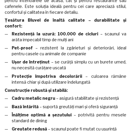
pentru interioarele de acasă, cât și pentru restaurante sau
cafenele. Este soluția ideală pentru cei care apreciază stilul,
confortul și calitatea în fiecare detaliu.
Țesătura Bluvel de înaltă calitate – durabilitate și
confort:
Rezistență la uzură: 100.000 de cicluri
– scaunul va
arăta impecabil timp de mulți ani
Pet-proof
– rezistent la zgârieturi și deteriorări, ideal
pentru casele cu animale de companie
Ușor de întreținut
– se curăță simplu cu un burete umed,
nu necesită curățare uscată
Protecție împotriva decolorării
– culoarea rămâne
intensă chiar și după utilizare îndelungată
Construcție robustă și stabilă:
Cadru metalic negru
– asigură stabilitate și rezistență
Bază întărită
– suportă greutăți mari și oferă siguranță
Înălțime optimă a șezutului
– potrivită pentru mesele
standard de dining
Greutate redusă
– scaunul poate fi mutat cu ușurință