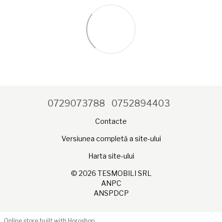
0729073788
0752894403
Contacte
Versiunea completă a site-ului
Harta site-ului
© 2026 TESMOBILI SRL
ANPC
ANSPDCP
Online store built with Horoshop