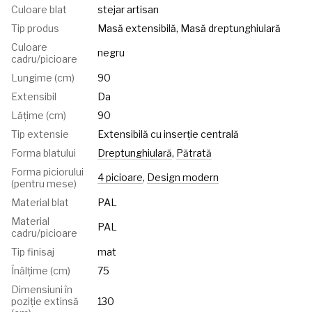
Culoare blat
stejar artisan
Tip produs
Masă extensibilă, Masă dreptunghiulară
Culoare
negru
cadru/picioare
Lungime (cm)
90
Extensibil
Da
Lățime (cm)
90
Tip extensie
Extensibilă cu inserție centrală
Forma blatului
Dreptunghiulară
,
Pătrată
Forma piciorului
4 picioare
,
Design modern
(pentru mese)
Material blat
PAL
Material
PAL
cadru/picioare
Tip finisaj
mat
Înălțime (cm)
75
Dimensiuni în
poziție extinsă
130