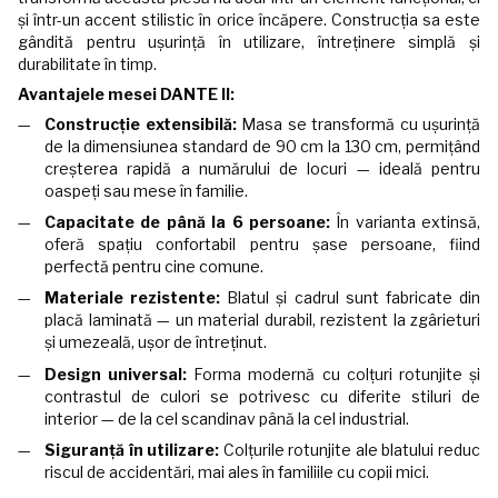
și într-un accent stilistic în orice încăpere. Construcția sa este
gândită pentru ușurință în utilizare, întreținere simplă și
durabilitate în timp.
Avantajele mesei DANTE II:
Construcție extensibilă:
Masa se transformă cu ușurință
de la dimensiunea standard de 90 cm la 130 cm, permițând
creșterea rapidă a numărului de locuri — ideală pentru
oaspeți sau mese în familie.
Capacitate de până la 6 persoane:
În varianta extinsă,
oferă spațiu confortabil pentru șase persoane, fiind
perfectă pentru cine comune.
Materiale rezistente:
Blatul și cadrul sunt fabricate din
placă laminată — un material durabil, rezistent la zgârieturi
și umezeală, ușor de întreținut.
Design universal:
Forma modernă cu colțuri rotunjite și
contrastul de culori se potrivesc cu diferite stiluri de
interior — de la cel scandinav până la cel industrial.
Siguranță în utilizare:
Colțurile rotunjite ale blatului reduc
riscul de accidentări, mai ales în familiile cu copii mici.