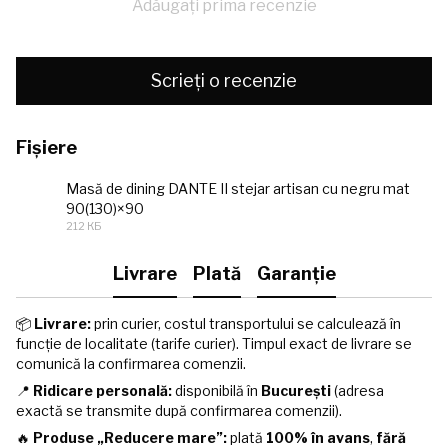
Adăugați prima recenzie
Scrieți o recenzie
Fișiere
Masă de dining DANTE II stejar artisan cu negru mat
90(130)×90
JPEG
212 КБ
Livrare
Plată
Garanție
📦
Livrare:
prin curier, costul transportului se calculează în
funcție de localitate (tarife curier). Timpul exact de livrare se
comunică la confirmarea comenzii.
📍
Ridicare personală:
disponibilă în
București
(adresa
exactă se transmite după confirmarea comenzii).
🔥
Produse „Reducere mare”:
plată
100% în avans
,
fără