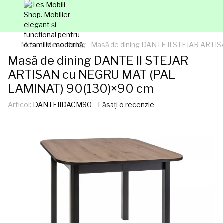
Mese
Mese dining
Masă de dining DANTE II STEJAR ARTI
Masă de dining DANTE II STEJAR
ARTISAN cu NEGRU MAT (PAL
LAMINAT) 90(130)×90 cm
Articol:
DANTEIIDACM90
Lăsați o recenzie