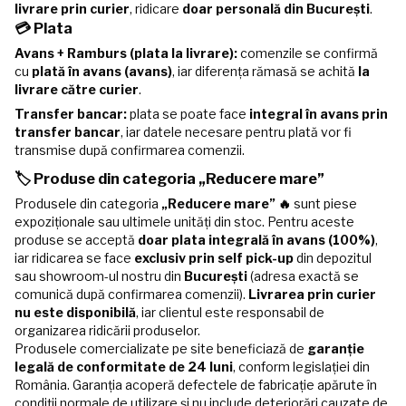
livrare prin curier
, ridicare
doar personală din București
.
💳 Plata
Avans + Ramburs (plata la livrare):
comenzile se confirmă
cu
plată în avans (avans)
, iar diferența rămasă se achită
la
livrare către curier
.
Transfer bancar:
plata se poate face
integral în avans prin
transfer bancar
, iar datele necesare pentru plată vor fi
transmise după confirmarea comenzii.
🏷️ Produse din categoria „Reducere mare”
Produsele din categoria
„Reducere mare” 🔥
sunt piese
expoziționale sau ultimele unități din stoc. Pentru aceste
produse se acceptă
doar plata integrală în avans (100%)
,
iar ridicarea se face
exclusiv prin self pick-up
din depozitul
sau showroom-ul nostru din
București
(adresa exactă se
comunică după confirmarea comenzii).
Livrarea prin curier
nu este disponibilă
, iar clientul este responsabil de
organizarea ridicării produselor.
Produsele comercializate pe site beneficiază de
garanție
legală de conformitate de 24 luni
, conform legislației din
România. Garanția acoperă defectele de fabricație apărute în
condiții normale de utilizare și nu include deteriorări cauzate de