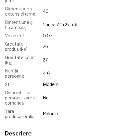
(cm)
Dimensiunea
40
extensiei (cm):
Dimensiune și
1 bucată în 2 cutii
tip ambalaj
Volum m³
0.07
Greutate
26
produs (kg)
Greutate colet
27
(kg)
Număr
4-6
persoane
Stil
Modern
Disponibil cu
personalizare la
Nu
comandă
Țara
Polonia
producătorului
Descriere