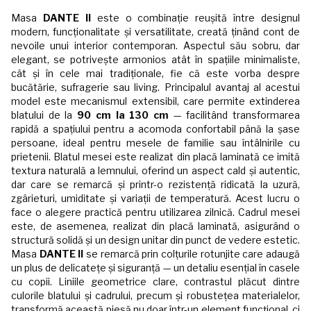
Masa
DANTE II
este o combinație reușită între designul
modern, funcționalitate și versatilitate, creată ținând cont de
nevoile unui interior contemporan. Aspectul său sobru, dar
elegant, se potrivește armonios atât în spațiile minimaliste,
cât și în cele mai tradiționale, fie că este vorba despre
bucătărie, sufragerie sau living. Principalul avantaj al acestui
model este mecanismul extensibil, care permite extinderea
blatului de la
90 cm la 130 cm
— facilitând transformarea
rapidă a spațiului pentru a acomoda confortabil până la șase
persoane, ideal pentru mesele de familie sau întâlnirile cu
prietenii. Blatul mesei este realizat din placă laminată ce imită
textura naturală a lemnului, oferind un aspect cald și autentic,
dar care se remarcă și printr-o rezistență ridicată la uzură,
zgârieturi, umiditate și variații de temperatură. Acest lucru o
face o alegere practică pentru utilizarea zilnică. Cadrul mesei
este, de asemenea, realizat din placă laminată, asigurând o
structură solidă și un design unitar din punct de vedere estetic.
Masa
DANTE II
se remarcă prin colțurile rotunjite care adaugă
un plus de delicatețe și siguranță — un detaliu esențial în casele
cu copii. Liniile geometrice clare, contrastul plăcut dintre
culorile blatului și cadrului, precum și robustețea materialelor,
transformă această piesă nu doar într-un element funcțional, ci