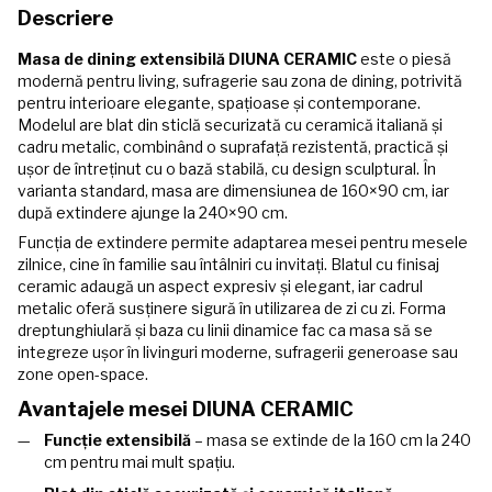
Descriere
Masa de dining extensibilă DIUNA CERAMIC
este o piesă
modernă pentru living, sufragerie sau zona de dining, potrivită
pentru interioare elegante, spațioase și contemporane.
Modelul are blat din sticlă securizată cu ceramică italiană și
cadru metalic, combinând o suprafață rezistentă, practică și
ușor de întreținut cu o bază stabilă, cu design sculptural. În
varianta standard, masa are dimensiunea de 160×90 cm, iar
după extindere ajunge la 240×90 cm.
Funcția de extindere permite adaptarea mesei pentru mesele
zilnice, cine în familie sau întâlniri cu invitați. Blatul cu finisaj
ceramic adaugă un aspect expresiv și elegant, iar cadrul
metalic oferă susținere sigură în utilizarea de zi cu zi. Forma
dreptunghiulară și baza cu linii dinamice fac ca masa să se
integreze ușor în livinguri moderne, sufragerii generoase sau
zone open-space.
Avantajele mesei DIUNA CERAMIC
Funcție extensibilă
– masa se extinde de la 160 cm la 240
cm pentru mai mult spațiu.