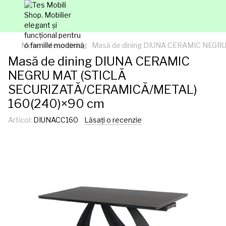
Mese
Mese dining
Masă de dining DIUNA CERAMIC NEGR
Masă de dining DIUNA CERAMIC
NEGRU MAT (STICLĂ
SECURIZATĂ/CERAMICĂ/METAL)
160(240)×90 cm
Articol:
DIUNACC160
Lăsați o recenzie