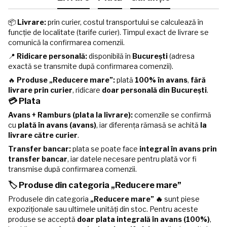
📦
Livrare:
prin curier, costul transportului se calculează în
funcție de localitate (tarife curier). Timpul exact de livrare se
comunică la confirmarea comenzii.
📍
Ridicare personală:
disponibilă în
București
(adresa
exactă se transmite după confirmarea comenzii).
🔥
Produse „Reducere mare”:
plată
100% în avans
,
fără
livrare prin curier
, ridicare
doar personală din București
.
💳 Plata
Avans + Ramburs (plata la livrare):
comenzile se confirmă
cu
plată în avans (avans)
, iar diferența rămasă se achită
la
livrare către curier
.
Transfer bancar:
plata se poate face
integral în avans prin
transfer bancar
, iar datele necesare pentru plată vor fi
transmise după confirmarea comenzii.
🏷️ Produse din categoria „Reducere mare”
Produsele din categoria
„Reducere mare” 🔥
sunt piese
expoziționale sau ultimele unități din stoc. Pentru aceste
produse se acceptă
doar plata integrală în avans (100%)
,