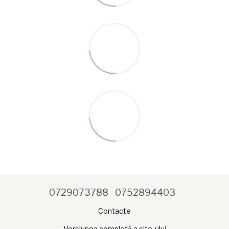
0729073788
0752894403
Contacte
Versiunea completă a site-ului