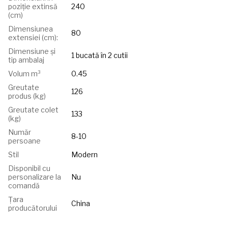
poziție extinsă
240
(cm)
Dimensiunea
80
extensiei (cm):
Dimensiune și
1 bucată în 2 cutii
tip ambalaj
Volum m³
0.45
Greutate
126
produs (kg)
Greutate colet
133
(kg)
Număr
8-10
persoane
Stil
Modern
Disponibil cu
personalizare la
Nu
comandă
Țara
China
producătorului