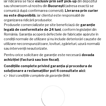
iar ridicarea se face
exclusiv prin self pick-up
din depozitul
sau showroom-ul nostru din
București
(adresa exactă se
comunică după confirmarea comenzii).
Livrarea prin curier
nu este disponibilă
, iar clientul este responsabil de
organizarea ridicării produselor.
Produsele comercializate pe site beneficiază de
garanție
legală de conformitate de 24 luni
, conform legislației din
România. Garanția acoperă defectele de fabricație apărute în
condiții normale de utilizare și nu include deteriorări cauzate de
utilizare necorespunzătoare, lovituri, zgârieturi, uzură normală
sau intervenții neautorizate.
Pentru orice solicitare de garanție este necesară
dovada
achiziției (factură sau bon fiscal)
.
Condițiile complete privind garanția și procedura de
soluționare a reclamațiilor pot fi consultate aici:
👉
Vezi condițiile complete de garanție
(link)