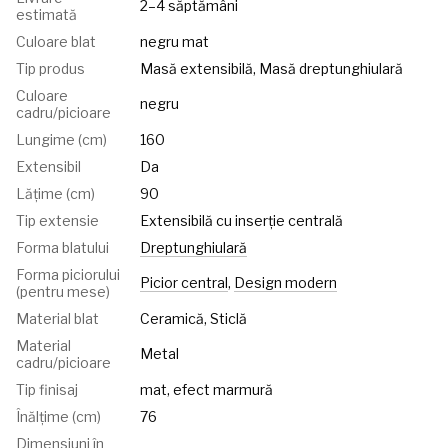
2–4 săptămâni
estimată
Culoare blat
negru mat
Tip produs
Masă extensibilă, Masă dreptunghiulară
Culoare
negru
cadru/picioare
Lungime (cm)
160
Extensibil
Da
Lățime (cm)
90
Tip extensie
Extensibilă cu inserție centrală
Forma blatului
Dreptunghiulară
Forma piciorului
Picior central
,
Design modern
(pentru mese)
Material blat
Ceramică, Sticlă
Material
Metal
cadru/picioare
Tip finisaj
mat, efect marmură
Înălțime (cm)
76
Dimensiuni în