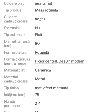
Culoare blat
negru mat
Tip produs
Masă rotundă
Culoare
negru
cadru/picioare
Extensibil
Nu
Tip extensie
Fixă
Diametru masă
80
(cm)
Forma blatului
Rotundă
Forma piciorului
Picior central
,
Design modern
(pentru mese)
Material blat
Ceramică
Material
Metal
cadru/picioare
Tip finisaj
mat, efect marmură
Înălțime (cm)
75
Număr
2-4
persoane