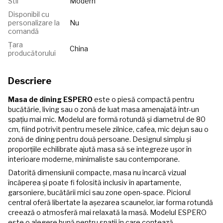
Stil
Modern
Disponibil cu
personalizare la
Nu
comandă
Țara
China
producătorului
Descriere
Masa de dining ESPERO
este o piesă compactă pentru
bucătărie, living sau o zonă de luat masa amenajată într-un
spațiu mai mic. Modelul are formă rotundă și diametrul de 80
cm, fiind potrivit pentru mesele zilnice, cafea, mic dejun sau o
zonă de dining pentru două persoane. Designul simplu și
proporțiile echilibrate ajută masa să se integreze ușor în
interioare moderne, minimaliste sau contemporane.
Datorită dimensiunii compacte, masa nu încarcă vizual
încăperea și poate fi folosită inclusiv în apartamente,
garsoniere, bucătării mici sau zone open-space. Piciorul
central oferă libertate la așezarea scaunelor, iar forma rotundă
creează o atmosferă mai relaxată la masă. Modelul ESPERO
este o alegere bună pentru spații în care contează