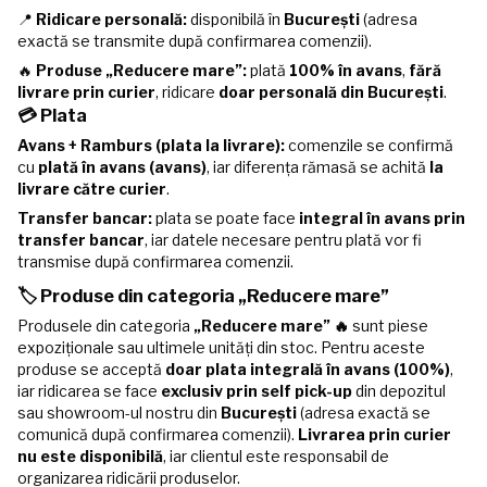
📍
Ridicare personală:
disponibilă în
București
(adresa
exactă se transmite după confirmarea comenzii).
🔥
Produse „Reducere mare”:
plată
100% în avans
,
fără
livrare prin curier
, ridicare
doar personală din București
.
💳 Plata
Avans + Ramburs (plata la livrare):
comenzile se confirmă
cu
plată în avans (avans)
, iar diferența rămasă se achită
la
livrare către curier
.
Transfer bancar:
plata se poate face
integral în avans prin
transfer bancar
, iar datele necesare pentru plată vor fi
transmise după confirmarea comenzii.
🏷️ Produse din categoria „Reducere mare”
Produsele din categoria
„Reducere mare” 🔥
sunt piese
expoziționale sau ultimele unități din stoc. Pentru aceste
produse se acceptă
doar plata integrală în avans (100%)
,
iar ridicarea se face
exclusiv prin self pick-up
din depozitul
sau showroom-ul nostru din
București
(adresa exactă se
comunică după confirmarea comenzii).
Livrarea prin curier
nu este disponibilă
, iar clientul este responsabil de
organizarea ridicării produselor.