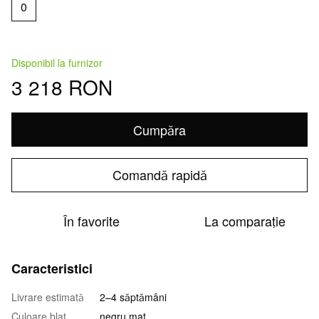
0
Disponibil la furnizor
3 218 RON
Cumpăra
Comandă rapidă
În favorite
La comparație
Caracteristici
Livrare estimată
2–4 săptămâni
Culoare blat
negru mat