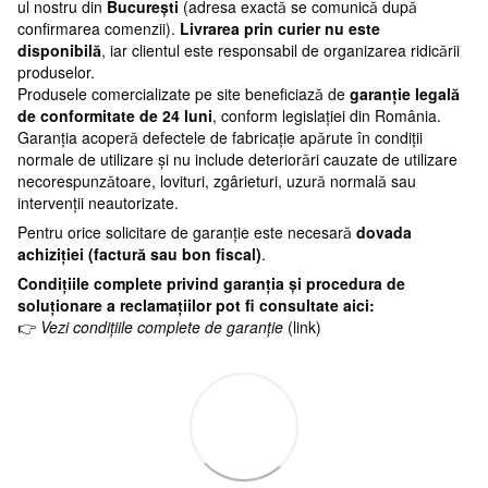
ul nostru din
București
(adresa exactă se comunică după
confirmarea comenzii).
Livrarea prin curier nu este
disponibilă
, iar clientul este responsabil de organizarea ridicării
produselor.
Produsele comercializate pe site beneficiază de
garanție legală
de conformitate de 24 luni
, conform legislației din România.
Garanția acoperă defectele de fabricație apărute în condiții
normale de utilizare și nu include deteriorări cauzate de utilizare
necorespunzătoare, lovituri, zgârieturi, uzură normală sau
intervenții neautorizate.
Pentru orice solicitare de garanție este necesară
dovada
achiziției (factură sau bon fiscal)
.
Condițiile complete privind garanția și procedura de
soluționare a reclamațiilor pot fi consultate aici:
👉
Vezi condițiile complete de garanție
(link)