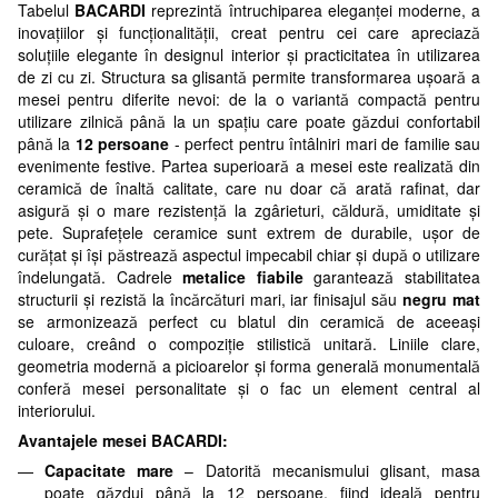
Tabelul
BACARDI
reprezintă întruchiparea eleganței moderne, a
inovațiilor și funcționalității, creat pentru cei care apreciază
soluțiile elegante în designul interior și practicitatea în utilizarea
de zi cu zi. Structura sa glisantă permite transformarea ușoară a
mesei pentru diferite nevoi: de la o variantă compactă pentru
utilizare zilnică până la un spațiu care poate găzdui confortabil
până la
12 persoane
- perfect pentru întâlniri mari de familie sau
evenimente festive. Partea superioară a mesei este realizată din
ceramică de înaltă calitate, care nu doar că arată rafinat, dar
asigură și o mare rezistență la zgârieturi, căldură, umiditate și
pete. Suprafețele ceramice sunt extrem de durabile, ușor de
curățat și își păstrează aspectul impecabil chiar și după o utilizare
îndelungată. Cadrele
metalice fiabile
garantează stabilitatea
structurii și rezistă la încărcături mari, iar finisajul său
negru
mat
se armonizează perfect cu blatul din ceramică de aceeași
culoare, creând o compoziție stilistică unitară. Liniile clare,
geometria modernă a picioarelor și forma generală monumentală
conferă mesei personalitate și o fac un element central al
interiorului.
Avantajele mesei BACARDI:
Capacitate mare
– Datorită mecanismului glisant, masa
poate găzdui până la 12 persoane, fiind ideală pentru