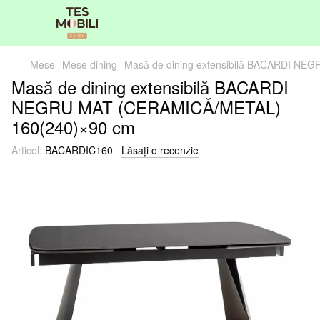
Mese
Mese dining
Masă de dining extensibilă BACARDI N
Masă de dining extensibilă BACARDI
NEGRU MAT (CERAMICĂ/METAL)
160(240)×90 cm
Articol:
BACARDIC160
Lăsați o recenzie