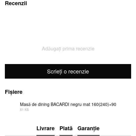
Recenzii
Adăugați prima recenzie
Scrieți o recenzie
Fișiere
Masă de dining BACARDI negru mat 160(240)×90
61 КБ
JPEG
Livrare
Plată
Garanție