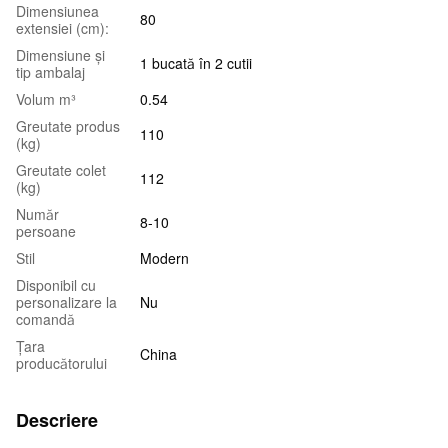
Dimensiunea
80
extensiei (cm):
Dimensiune și
1 bucată în 2 cutii
tip ambalaj
Volum m³
0.54
Greutate produs
110
(kg)
Greutate colet
112
(kg)
Număr
8-10
persoane
Stil
Modern
Disponibil cu
personalizare la
Nu
comandă
Țara
China
producătorului
Descriere