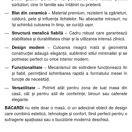
sărbători, cine în familie sau întâlniri cu prietenii.
Blat din ceramică
– Material premium, rezistent la zgârieturi,
căldură, pete și influența lichidelor. Nu absoarbe mirosuri, nu
își schimbă culoarea în timp, se curăță ușor.
Structură metalică fiabilă
– Cadru robust care garantează
stabilitatea și durabilitatea chiar și la utilizarea intensă zilnică.
Design modern
– Culoarea neagră mată și geometria
construcției adaugă eleganță, subliniind stilul minimalist și se
potrivesc perfect cu orice interior modern.
Funcționalitate
– Mecanismul de extindere funcționează lin
și fiabil, permițând schimbarea rapidă a formatului mesei în
funcție de necesități.
Versatilitate
– Potrivit atât pentru zona de luat masa din
casă, cât și pentru săli de conferințe, birouri sau cafenele
elegante.
BACARDI
nu este doar o masă, ci un adevărat obiect de design
care combină estetică, tehnologie și confort, fiind perfect pentru o
sufragerie spațioasă sau o bucătărie modernă deschisă.