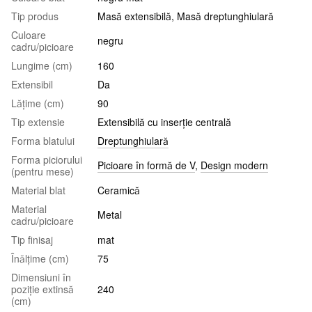
Tip produs
Masă extensibilă, Masă dreptunghiulară
Culoare
negru
cadru/picioare
Lungime (cm)
160
Extensibil
Da
Lățime (cm)
90
Tip extensie
Extensibilă cu inserție centrală
Forma blatului
Dreptunghiulară
Forma piciorului
Picioare în formă de V
,
Design modern
(pentru mese)
Material blat
Ceramică
Material
Metal
cadru/picioare
Tip finisaj
mat
Înălțime (cm)
75
Dimensiuni în
poziție extinsă
240
(cm)