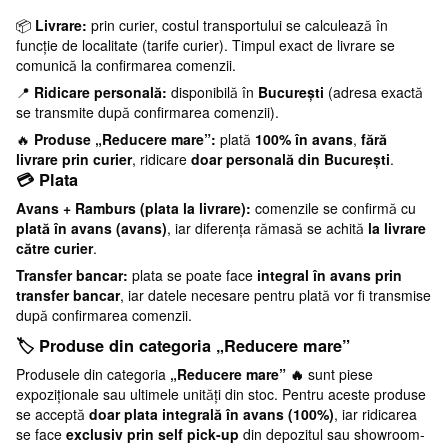
📦
Livrare:
prin curier, costul transportului se calculează în
funcție de localitate (tarife curier). Timpul exact de livrare se
comunică la confirmarea comenzii.
📍
Ridicare personală:
disponibilă în
București
(adresa exactă
se transmite după confirmarea comenzii).
🔥
Produse „Reducere mare”:
plată
100% în avans
,
fără
livrare prin curier
, ridicare
doar personală din București
.
💳 Plata
Avans + Ramburs (plata la livrare):
comenzile se confirmă cu
plată în avans (avans)
, iar diferența rămasă se achită
la livrare
către curier
.
Transfer bancar:
plata se poate face
integral în avans prin
transfer bancar
, iar datele necesare pentru plată vor fi transmise
după confirmarea comenzii.
🏷️ Produse din categoria „Reducere mare”
Produsele din categoria
„Reducere mare” 🔥
sunt piese
expoziționale sau ultimele unități din stoc. Pentru aceste produse
se acceptă
doar plata integrală în avans (100%)
, iar ridicarea
se face
exclusiv prin self pick-up
din depozitul sau showroom-