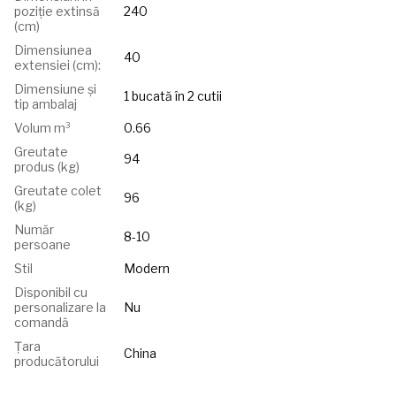
poziție extinsă
240
(cm)
Dimensiunea
40
extensiei (cm):
Dimensiune și
1 bucată în 2 cutii
tip ambalaj
Volum m³
0.66
Greutate
94
produs (kg)
Greutate colet
96
(kg)
Număr
8-10
persoane
Stil
Modern
Disponibil cu
personalizare la
Nu
comandă
Țara
China
producătorului