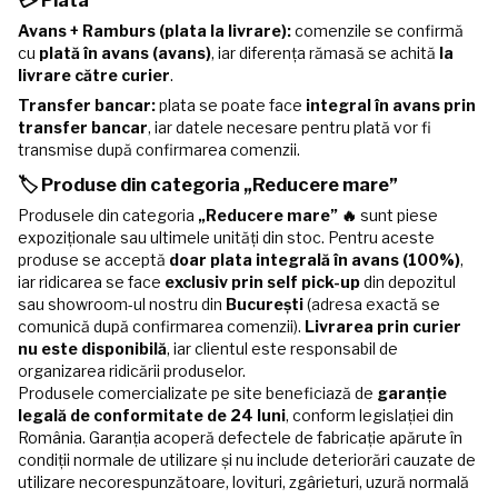
💳 Plata
Avans + Ramburs (plata la livrare):
comenzile se confirmă
cu
plată în avans (avans)
, iar diferența rămasă se achită
la
livrare către curier
.
Transfer bancar:
plata se poate face
integral în avans prin
transfer bancar
, iar datele necesare pentru plată vor fi
transmise după confirmarea comenzii.
🏷️ Produse din categoria „Reducere mare”
Produsele din categoria
„Reducere mare” 🔥
sunt piese
expoziționale sau ultimele unități din stoc. Pentru aceste
produse se acceptă
doar plata integrală în avans (100%)
,
iar ridicarea se face
exclusiv prin self pick-up
din depozitul
sau showroom-ul nostru din
București
(adresa exactă se
comunică după confirmarea comenzii).
Livrarea prin curier
nu este disponibilă
, iar clientul este responsabil de
organizarea ridicării produselor.
Produsele comercializate pe site beneficiază de
garanție
legală de conformitate de 24 luni
, conform legislației din
România. Garanția acoperă defectele de fabricație apărute în
condiții normale de utilizare și nu include deteriorări cauzate de
utilizare necorespunzătoare, lovituri, zgârieturi, uzură normală