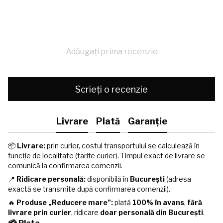
Adăugați prima recenzie
Scrieți o recenzie
Livrare
Plată
Garanție
📦
Livrare:
prin curier, costul transportului se calculează în
funcție de localitate (tarife curier). Timpul exact de livrare se
comunică la confirmarea comenzii.
📍
Ridicare personală:
disponibilă în
București
(adresa
exactă se transmite după confirmarea comenzii).
🔥
Produse „Reducere mare”:
plată
100% în avans
,
fără
livrare prin curier
, ridicare
doar personală din București
.