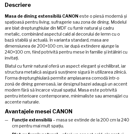
Descriere
Masa de dining extensibilă CANON
este o piesă modernă și
spațioasă pentru living, sufragerie sau zona de dining. Modelul
are blat dreptunghiular din MDF cu furnir natural și cadru
metalic, combinând aspectul cald al decorului de lemn cu o
bază stabilă și actuală. În varianta standard, masa are
dimensiunea de 200×100 cm, iar după extindere ajunge la
240×100 cm, fiind potrivită pentru mese în familie și întâlniri cu
invitați.
Blatul cu furnir natural oferă un aspect elegant și echilibrat, iar
structura metalică asigură susținere sigură în utilizarea zilnică.
Forma dreptunghiulară permite amplasarea comodă într-o
zonă de dining generoasă, iar designul bazei adaugă un accent
modern fără să încarce vizual spațiul. Masa este potrivită
pentru interioare contemporane, minimaliste sau amenajări cu
accente naturale.
Avantajele mesei CANON
Funcție extensibilă
– masa se extinde de la 200 cm la 240
cm pentru mai mult spațiu.