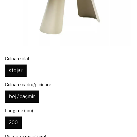
Culoare blat
stejar
Culoare cadru/picioare
bej / cașmir
Lungime (cm)
200
Diametru masă (cm)