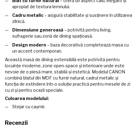
Blat cu furnir natural
– oferă un aspect cald, elegant și
apropiat de textura lemnului.
Cadru metalic
– asigură stabilitate și susținere în utilizarea
zilnică.
Dimensiune generoasă
– potrivită pentru living,
sufragerie sau zonă de dining spațioasă.
Design modern
– baza decorativă completează masa cu
un accent contemporan.
Această masă de dining extensibilă este potrivită pentru
locuințe moderne, zone open-space și interioare unde este
nevoie de o piesă mare, stabilă și estetică. Modelul CANON
combină blatul din MDF cu furnir natural, cadrul metalic și
funcția de extindere într-o soluție practică pentru mesele de zi
cu zi și pentru ocazii speciale.
Culoarea modelului:
Stejar cu cașmir.
Recenzii