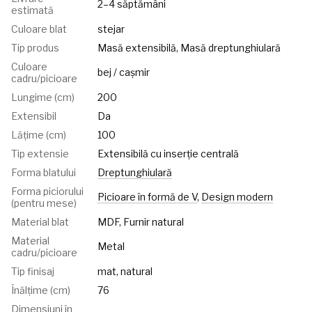
2–4 săptămâni
estimată
Culoare blat
stejar
Tip produs
Masă extensibilă, Masă dreptunghiulară
Culoare
bej / cașmir
cadru/picioare
Lungime (cm)
200
Extensibil
Da
Lățime (cm)
100
Tip extensie
Extensibilă cu inserție centrală
Forma blatului
Dreptunghiulară
Forma piciorului
Picioare în formă de V
,
Design modern
(pentru mese)
Material blat
MDF, Furnir natural
Material
Metal
cadru/picioare
Tip finisaj
mat, natural
Înălțime (cm)
76
Dimensiuni în