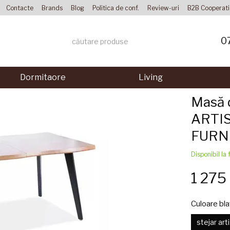
Contacte
Brands
Blog
Politica de conf.
Review-uri
B2B Cooperat
0
Dormitaore
Living
Masă 
ARTI
FURNI
Disponibil la 
1 27
Culoare bla
stejar art