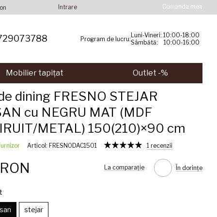
Comanda mea
Intrare
ion
Luni-Vineri: 10:00-18:00
729073788
Program de lucru:
Sâmbătă: 10:00-16:00
Mobilier tapițat
Outlet -%
de dining FRESNO STEJAR
SAN cu NEGRU MAT (MDF
RUIT/METAL) 150(210)×90 cm
furnizor
Articol: FRESNODAC1501
1 recenzii
5 RON
La comparație
În dorințe
t
isan
stejar