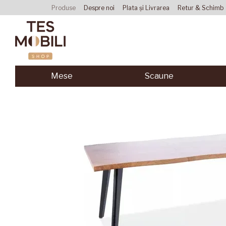
Mergi la conținutul principal
Produse
Despre noi
Plata și Livrarea
Retur & Schimb
Acordul utilizatorului
Mese
Scaune