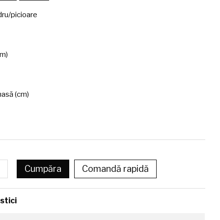
dru/picioare
cm)
asă (cm)
Cumpăra
Comandă rapidă
stici