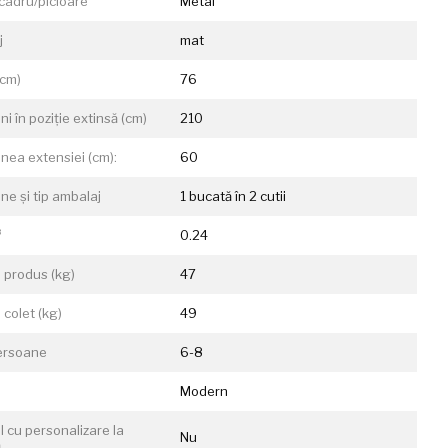
 cadru/picioare
Metal
j
mat
(cm)
76
i în poziție extinsă (cm)
210
nea extensiei (cm):
60
ne și tip ambalaj
1 bucată în 2 cutii
³
0.24
 produs (kg)
47
 colet (kg)
49
ersoane
6-8
Modern
l cu personalizare la
Nu
ă