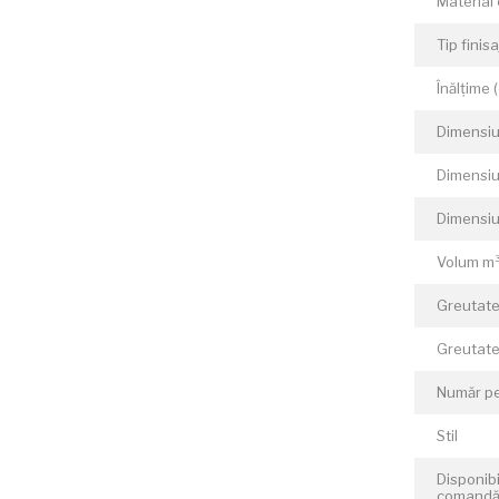
Material
Tip finisa
Înălțime 
Dimensiun
Dimensiu
Dimensiu
Volum m
Greutate
Greutate
Număr p
Stil
Disponibi
comand