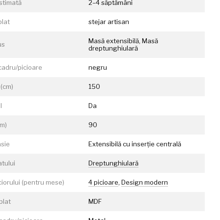
estimată
2–4 săptămâni
blat
stejar artisan
Masă extensibilă, Masă
us
dreptunghiulară
cadru/picioare
negru
(cm)
150
l
Da
cm)
90
nsie
Extensibilă cu inserție centrală
atului
Dreptunghiulară
ciorului (pentru mese)
4 picioare
,
Design modern
blat
MDF