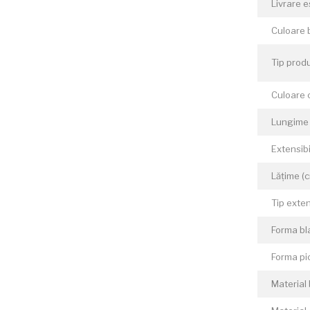
Livrare 
Culoare 
Tip prod
Culoare 
Lungime 
Extensibi
Lățime (
Tip exte
Forma bl
Forma pi
Material 