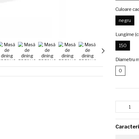
Culoare ca
negru
Lungime (
150
Diametru m
0
Caracteri