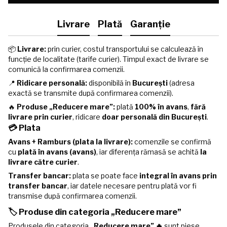
Livrare
Plată
Garanție
📦
Livrare:
prin curier, costul transportului se calculează în
funcție de localitate (tarife curier). Timpul exact de livrare se
comunică la confirmarea comenzii.
📍
Ridicare personală:
disponibilă în
București
(adresa
exactă se transmite după confirmarea comenzii).
🔥
Produse „Reducere mare”:
plată
100% în avans
,
fără
livrare prin curier
, ridicare
doar personală din București
.
💳 Plata
Avans + Ramburs (plata la livrare):
comenzile se confirmă
cu
plată în avans (avans)
, iar diferența rămasă se achită
la
livrare către curier
.
Transfer bancar:
plata se poate face
integral în avans prin
transfer bancar
, iar datele necesare pentru plată vor fi
transmise după confirmarea comenzii.
🏷️ Produse din categoria „Reducere mare”
Produsele din categoria
„Reducere mare” 🔥
sunt piese