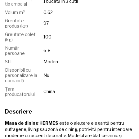
1 bucată în 3 cutii
tip ambalaj
Volum m³
0.62
Greutate
97
produs (kg)
Greutate colet
100
(kg)
Număr
6-8
persoane
Stil
Modern
Disponibil cu
personalizare la
Nu
comandă
Țara
China
producătorului
Descriere
Masa de dining HERMES
este o alegere elegantă pentru
sufragerie, living sau zonă de dining, potrivită pentru interioare
moderne cu accent decorativ. Modelul are blat ceramic și