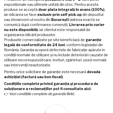
expoziționale sau ultimele unități din stoc. Pentru aceste
produse se acceptă
doar plata integrală în avans (100%)
,
iar ridicarea se face
exclusiv prin self pick-up
din depozitul
sau showroom-ul nostru din
București
(adresa exactă se
comunică după confirmarea comenzii).
Livrarea prin curier
nu este disponibilă
, iar clientul este responsabil de
organizarea ridicării produselor.
Produsele comercializate pe site beneficiază de
garanție
legală de conformitate de 24 luni
, conform legislației din
România. Garanția acoperă defectele de fabricație apărute în
condiții normale de utilizare și nu include deteriorări cauzate de
utilizare necorespunzătoare, lovituri, zgârieturi, uzură normală
sau intervenții neautorizate.
Pentru orice solicitare de garanție este necesară
dovada
achiziției (factură sau bon fiscal)
.
Condițiile complete privind garanția și procedura de
soluționare a reclamațiilor pot fi consultate aici:
👉
Vezi condițiile complete de garanție
(link)