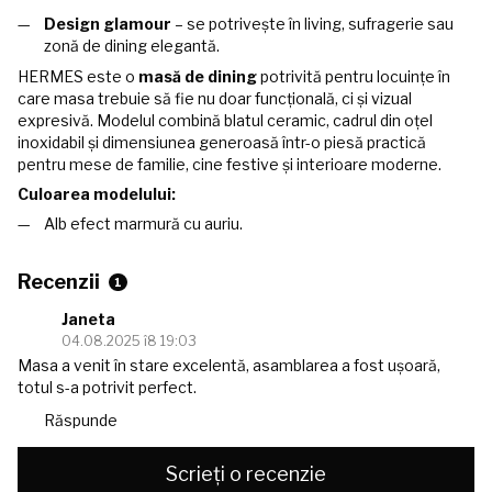
Design glamour
– se potrivește în living, sufragerie sau
zonă de dining elegantă.
HERMES este o
masă de dining
potrivită pentru locuințe în
care masa trebuie să fie nu doar funcțională, ci și vizual
expresivă. Modelul combină blatul ceramic, cadrul din oțel
inoxidabil și dimensiunea generoasă într-o piesă practică
pentru mese de familie, cine festive și interioare moderne.
Culoarea modelului:
Alb efect marmură cu auriu.
Recenzii
1
Janeta
04.08.2025 î8 19:03
Masa a venit în stare excelentă, asamblarea a fost ușoară,
totul s-a potrivit perfect.
Răspunde
Scrieți o recenzie