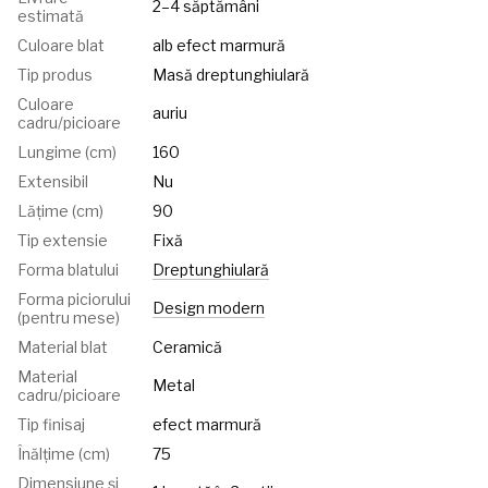
2–4 săptămâni
estimată
Culoare blat
alb efect marmură
Tip produs
Masă dreptunghiulară
Culoare
auriu
cadru/picioare
Lungime (cm)
160
Extensibil
Nu
Lățime (cm)
90
Tip extensie
Fixă
Forma blatului
Dreptunghiulară
Forma piciorului
Design modern
(pentru mese)
Material blat
Ceramică
Material
Metal
cadru/picioare
Tip finisaj
efect marmură
Înălțime (cm)
75
Dimensiune și