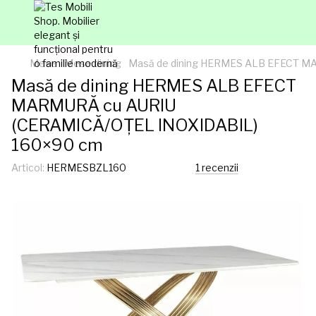
Mese
Mese dining
Masă de dining HERMES ALB EFECT M
Masă de dining HERMES ALB EFECT
MARMURĂ cu AURIU
(CERAMICĂ/OȚEL INOXIDABIL)
160×90 cm
Articol:
HERMESBZL160
1 recenzii