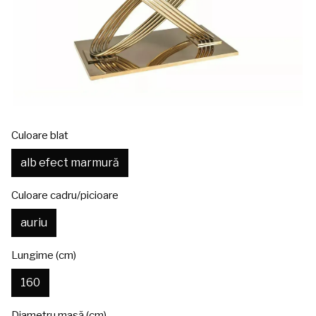
Culoare blat
alb efect marmură
Culoare cadru/picioare
auriu
Lungime (cm)
160
Diametru masă (cm)