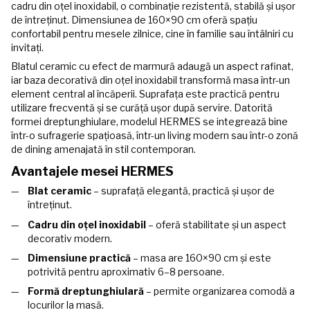
cadru din oțel inoxidabil, o combinație rezistentă, stabilă și ușor
de întreținut. Dimensiunea de 160×90 cm oferă spațiu
confortabil pentru mesele zilnice, cine în familie sau întâlniri cu
invitați.
Blatul ceramic cu efect de marmură adaugă un aspect rafinat,
iar baza decorativă din oțel inoxidabil transformă masa într-un
element central al încăperii. Suprafața este practică pentru
utilizare frecventă și se curăță ușor după servire. Datorită
formei dreptunghiulare, modelul HERMES se integrează bine
într-o sufragerie spațioasă, într-un living modern sau într-o zonă
de dining amenajată în stil contemporan.
Avantajele mesei HERMES
Blat ceramic
– suprafață elegantă, practică și ușor de
întreținut.
Cadru din oțel inoxidabil
– oferă stabilitate și un aspect
decorativ modern.
Dimensiune practică
– masa are 160×90 cm și este
potrivită pentru aproximativ 6–8 persoane.
Formă dreptunghiulară
– permite organizarea comodă a
locurilor la masă.