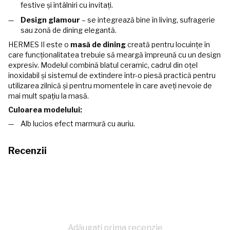
festive și întâlniri cu invitați.
Design glamour
– se integrează bine în living, sufragerie
sau zonă de dining elegantă.
HERMES II este o
masă de dining
creată pentru locuințe în
care funcționalitatea trebuie să meargă împreună cu un design
expresiv. Modelul combină blatul ceramic, cadrul din oțel
inoxidabil și sistemul de extindere într-o piesă practică pentru
utilizarea zilnică și pentru momentele în care aveți nevoie de
mai mult spațiu la masă.
Culoarea modelului:
Alb lucios efect marmură cu auriu.
Recenzii
Adăugați prima recenzie