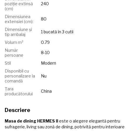
poziție extinsă
240
(cm)
Dimensiunea
80
extensiei (cm):
Dimensiune și
1 bucată în 3 cutii
tip ambalaj
Volum m³
0.79
Număr
8-10
persoane
Stil
Modern
Disponibil cu
personalizare la
Nu
comandă
Țara
China
producătorului
Descriere
Masa de dining HERMES II
este o alegere elegantă pentru
sufragerie, living sau zonă de dining, potrivită pentru interioare