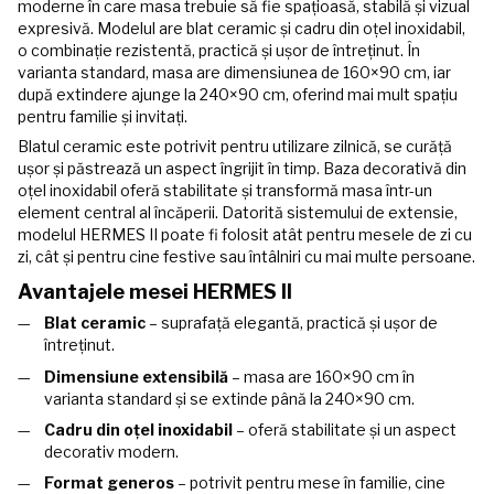
moderne în care masa trebuie să fie spațioasă, stabilă și vizual
expresivă. Modelul are blat ceramic și cadru din oțel inoxidabil,
o combinație rezistentă, practică și ușor de întreținut. În
varianta standard, masa are dimensiunea de 160×90 cm, iar
după extindere ajunge la 240×90 cm, oferind mai mult spațiu
pentru familie și invitați.
Blatul ceramic este potrivit pentru utilizare zilnică, se curăță
ușor și păstrează un aspect îngrijit în timp. Baza decorativă din
oțel inoxidabil oferă stabilitate și transformă masa într-un
element central al încăperii. Datorită sistemului de extensie,
modelul HERMES II poate fi folosit atât pentru mesele de zi cu
zi, cât și pentru cine festive sau întâlniri cu mai multe persoane.
Avantajele mesei HERMES II
Blat ceramic
– suprafață elegantă, practică și ușor de
întreținut.
Dimensiune extensibilă
– masa are 160×90 cm în
varianta standard și se extinde până la 240×90 cm.
Cadru din oțel inoxidabil
– oferă stabilitate și un aspect
decorativ modern.
Format generos
– potrivit pentru mese în familie, cine