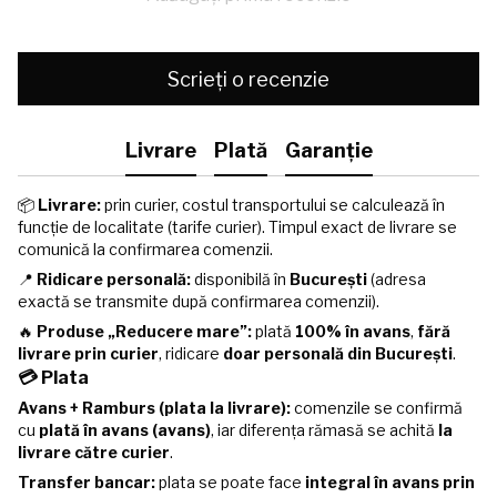
Scrieți o recenzie
Livrare
Plată
Garanție
📦
Livrare:
prin curier, costul transportului se calculează în
funcție de localitate (tarife curier). Timpul exact de livrare se
comunică la confirmarea comenzii.
📍
Ridicare personală:
disponibilă în
București
(adresa
exactă se transmite după confirmarea comenzii).
🔥
Produse „Reducere mare”:
plată
100% în avans
,
fără
livrare prin curier
, ridicare
doar personală din București
.
💳 Plata
Avans + Ramburs (plata la livrare):
comenzile se confirmă
cu
plată în avans (avans)
, iar diferența rămasă se achită
la
livrare către curier
.
Transfer bancar:
plata se poate face
integral în avans prin