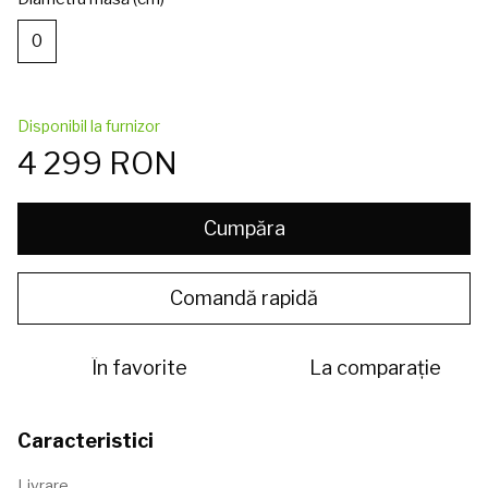
0
Disponibil la furnizor
4 299 RON
Cumpăra
Comandă rapidă
În favorite
La comparație
Caracteristici
Livrare