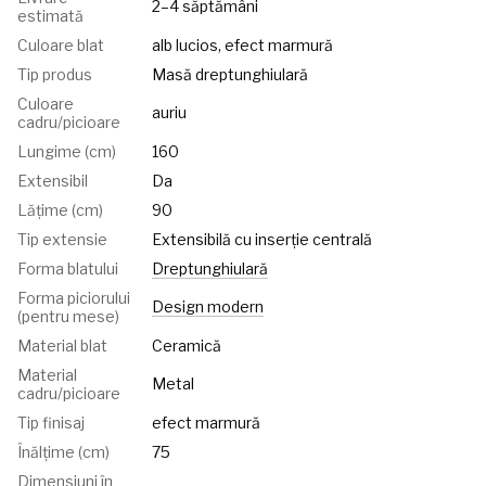
2–4 săptămâni
estimată
Culoare blat
alb lucios, efect marmură
Tip produs
Masă dreptunghiulară
Culoare
auriu
cadru/picioare
Lungime (cm)
160
Extensibil
Da
Lățime (cm)
90
Tip extensie
Extensibilă cu inserție centrală
Forma blatului
Dreptunghiulară
Forma piciorului
Design modern
(pentru mese)
Material blat
Ceramică
Material
Metal
cadru/picioare
Tip finisaj
efect marmură
Înălțime (cm)
75
Dimensiuni în