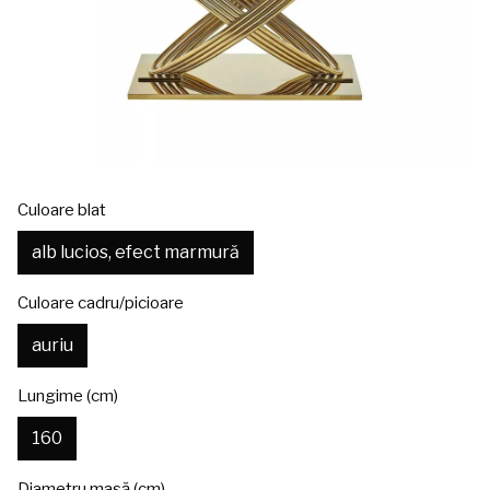
Culoare blat
alb lucios, efect marmură
Culoare cadru/picioare
auriu
Lungime (cm)
160
Diametru masă (cm)