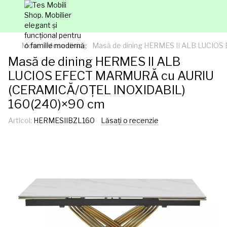
Mese
Mese dining
Masă de dining HERMES II ALB LUCIO
Masă de dining HERMES II ALB
LUCIOS EFECT MARMURĂ cu AURIU
(CERAMICĂ/OȚEL INOXIDABIL)
160(240)×90 cm
Articol:
HERMESIIBZL160
Lăsați o recenzie