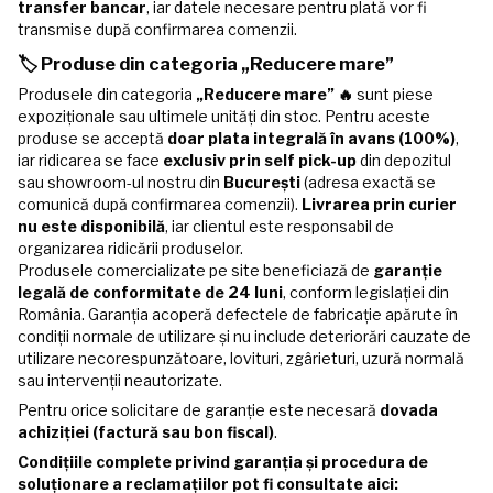
transfer bancar
, iar datele necesare pentru plată vor fi
transmise după confirmarea comenzii.
🏷️ Produse din categoria „Reducere mare”
Produsele din categoria
„Reducere mare” 🔥
sunt piese
expoziționale sau ultimele unități din stoc. Pentru aceste
produse se acceptă
doar plata integrală în avans (100%)
,
iar ridicarea se face
exclusiv prin self pick-up
din depozitul
sau showroom-ul nostru din
București
(adresa exactă se
comunică după confirmarea comenzii).
Livrarea prin curier
nu este disponibilă
, iar clientul este responsabil de
organizarea ridicării produselor.
Produsele comercializate pe site beneficiază de
garanție
legală de conformitate de 24 luni
, conform legislației din
România. Garanția acoperă defectele de fabricație apărute în
condiții normale de utilizare și nu include deteriorări cauzate de
utilizare necorespunzătoare, lovituri, zgârieturi, uzură normală
sau intervenții neautorizate.
Pentru orice solicitare de garanție este necesară
dovada
achiziției (factură sau bon fiscal)
.
Condițiile complete privind garanția și procedura de
soluționare a reclamațiilor pot fi consultate aici: