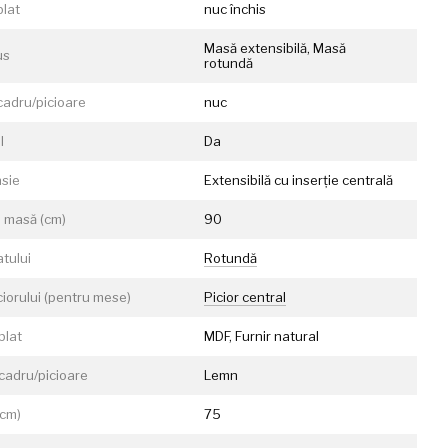
blat
nuc închis
Masă extensibilă, Masă
us
rotundă
cadru/picioare
nuc
l
Da
nsie
Extensibilă cu inserție centrală
 masă (cm)
90
atului
Rotundă
ciorului (pentru mese)
Picior central
blat
MDF, Furnir natural
 cadru/picioare
Lemn
(cm)
75