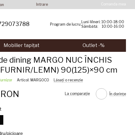
Comanda mea
Intrare
ion
Luni-Vineri: 10:00-18:00
729073788
Program de lucru:
Sâmbătă: 10:00-16:00
Mobilier tapițat
Outlet -%
de dining MARGO NUC ÎNCHIS
FURNIR/LEMN) 90(125)×90 cm
furnizor
Articol: MARGOCO
Lăsați o recenzie
2 RON
La comparație
În dorințe
t
s
dru/picioare