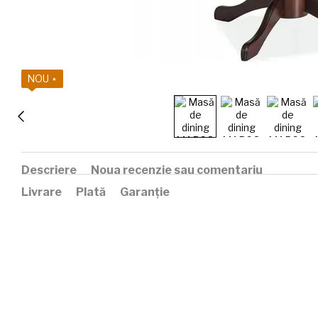
NOU ⋆
Descriere
Noua recenzie sau comentariu
Livrare
Plată
Garanție