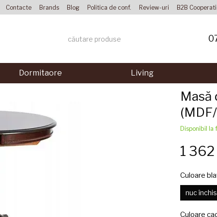
Contacte
Brands
Blog
Politica de conf.
Review-uri
B2B Cooperat
0
Dormitaore
Living
Masă 
(MDF/
Disponibil la 
1 36
Culoare bla
nuc închi
Culoare ca