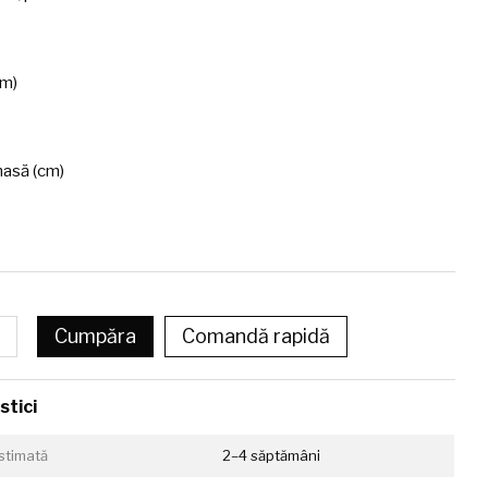
cm)
asă (cm)
Cumpăra
Comandă rapidă
stici
estimată
2–4 săptămâni