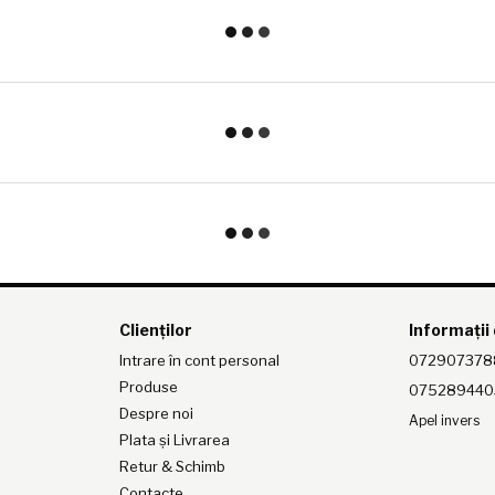
Clienților
Informații
Intrare în cont personal
072907378
Produse
075289440
Despre noi
Apel invers
Plata și Livrarea
Retur & Schimb
Contacte