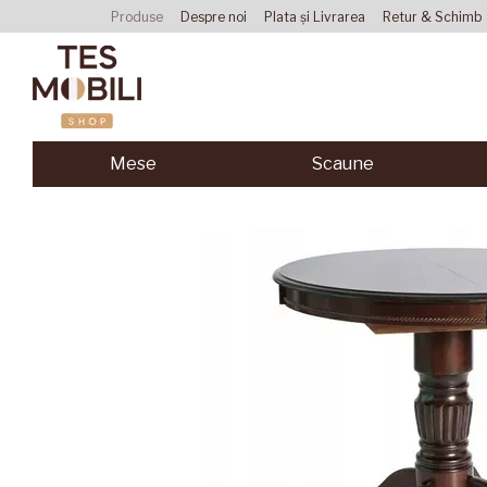
Mergi la conținutul principal
Produse
Despre noi
Plata și Livrarea
Retur & Schimb
Acordul utilizatorului
Mese
Scaune