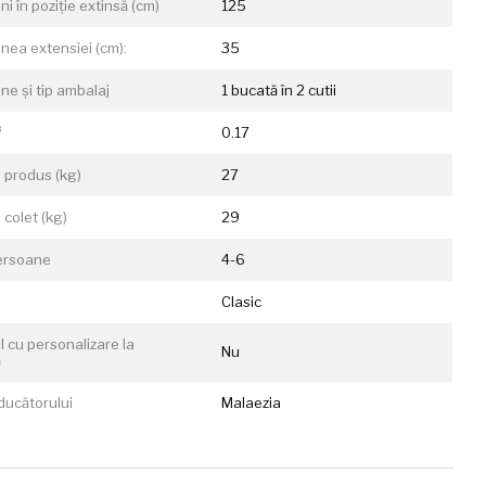
i în poziție extinsă (cm)
125
nea extensiei (cm):
35
ne și tip ambalaj
1 bucată în 2 cutii
³
0.17
 produs (kg)
27
 colet (kg)
29
ersoane
4-6
Clasic
l cu personalizare la
Nu
ă
ducătorului
Malaezia