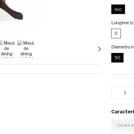
nuc
Lungime (
0
Diametru m
90
Caracteri
Livrare 