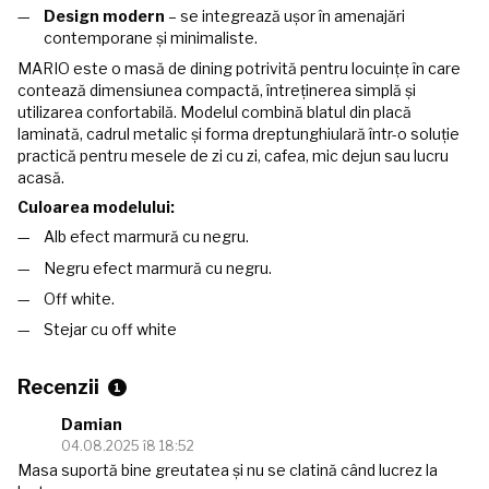
Design modern
– se integrează ușor în amenajări
contemporane și minimaliste.
MARIO este o masă de dining potrivită pentru locuințe în care
contează dimensiunea compactă, întreținerea simplă și
utilizarea confortabilă. Modelul combină blatul din placă
laminată, cadrul metalic și forma dreptunghiulară într-o soluție
practică pentru mesele de zi cu zi, cafea, mic dejun sau lucru
acasă.
Culoarea modelului:
Alb efect marmură cu negru.
Negru efect marmură cu negru.
Off white.
Stejar cu off white
Recenzii
1
Damian
04.08.2025 î8 18:52
Masa suportă bine greutatea și nu se clatină când lucrez la