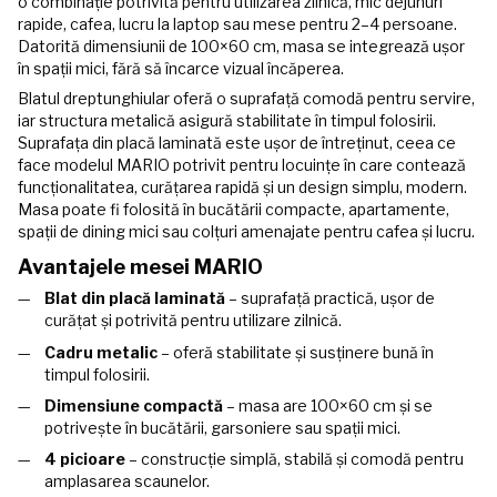
o combinație potrivită pentru utilizarea zilnică, mic dejunuri
rapide, cafea, lucru la laptop sau mese pentru 2–4 persoane.
Datorită dimensiunii de 100×60 cm, masa se integrează ușor
în spații mici, fără să încarce vizual încăperea.
Blatul dreptunghiular oferă o suprafață comodă pentru servire,
iar structura metalică asigură stabilitate în timpul folosirii.
Suprafața din placă laminată este ușor de întreținut, ceea ce
face modelul MARIO potrivit pentru locuințe în care contează
funcționalitatea, curățarea rapidă și un design simplu, modern.
Masa poate fi folosită în bucătării compacte, apartamente,
spații de dining mici sau colțuri amenajate pentru cafea și lucru.
Avantajele mesei MARIO
Blat din placă laminată
– suprafață practică, ușor de
curățat și potrivită pentru utilizare zilnică.
Cadru metalic
– oferă stabilitate și susținere bună în
timpul folosirii.
Dimensiune compactă
– masa are 100×60 cm și se
potrivește în bucătării, garsoniere sau spații mici.
4 picioare
– construcție simplă, stabilă și comodă pentru
amplasarea scaunelor.