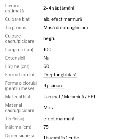
Livrare
2–4 săptămâni
estimată
Culoare blat
alb, efect marmură
Tip produs
Masă dreptunghiulară
Culoare
negru
cadru/picioare
Lungime (cm)
100
Extensibil
Nu
Lățime (cm)
60
Forma blatului
Dreptunghiulară
Forma piciorului
4 picioare
(pentru mese)
Material blat
Laminat / Melamină / HPL
Material
Metal
cadru/picioare
Tip finisaj
efect marmură
Înălțime (cm)
75
Dimensiune și
1 bucată în 1 cutie