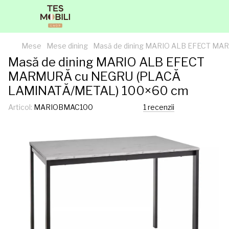
Mese
Mese dining
Masă de dining MARIO ALB EFECT M
Masă de dining MARIO ALB EFECT
MARMURĂ cu NEGRU (PLACĂ
LAMINATĂ/METAL) 100×60 cm
Articol:
MARIOBMAC100
1 recenzii