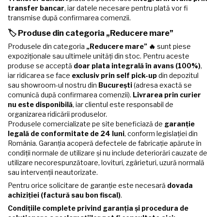
transfer bancar
, iar datele necesare pentru plată vor fi
transmise după confirmarea comenzii.
🏷️ Produse din categoria „Reducere mare”
Produsele din categoria
„Reducere mare” 🔥
sunt piese
expoziționale sau ultimele unități din stoc. Pentru aceste
produse se acceptă
doar plata integrală în avans (100%)
,
iar ridicarea se face
exclusiv prin self pick-up
din depozitul
sau showroom-ul nostru din
București
(adresa exactă se
comunică după confirmarea comenzii).
Livrarea prin curier
nu este disponibilă
, iar clientul este responsabil de
organizarea ridicării produselor.
Produsele comercializate pe site beneficiază de
garanție
legală de conformitate de 24 luni
, conform legislației din
România. Garanția acoperă defectele de fabricație apărute în
condiții normale de utilizare și nu include deteriorări cauzate de
utilizare necorespunzătoare, lovituri, zgârieturi, uzură normală
sau intervenții neautorizate.
Pentru orice solicitare de garanție este necesară
dovada
achiziției (factură sau bon fiscal)
.
Condițiile complete privind garanția și procedura de