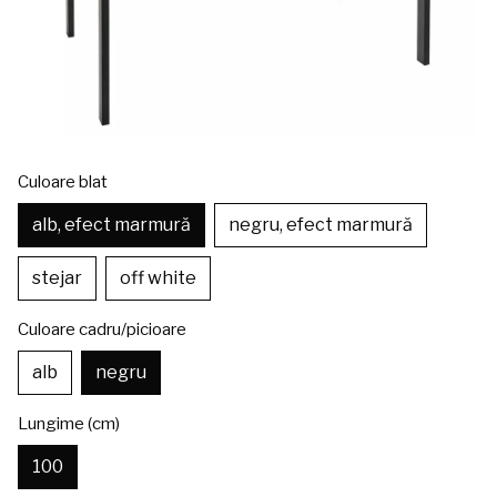
Culoare blat
alb, efect marmură
negru, efect marmură
stejar
off white
Culoare cadru/picioare
alb
negru
Lungime (cm)
100