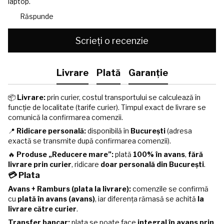
laptop.
Răspunde
Scrieți o recenzie
Livrare
Plată
Garanție
📦
Livrare:
prin curier, costul transportului se calculează în
funcție de localitate (tarife curier). Timpul exact de livrare se
comunică la confirmarea comenzii.
📍
Ridicare personală:
disponibilă în
București
(adresa
exactă se transmite după confirmarea comenzii).
🔥
Produse „Reducere mare”:
plată
100% în avans
,
fără
livrare prin curier
, ridicare
doar personală din București
.
💳 Plata
Avans + Ramburs (plata la livrare):
comenzile se confirmă
cu
plată în avans (avans)
, iar diferența rămasă se achită
la
livrare către curier
.
Transfer bancar:
plata se poate face
integral în avans prin