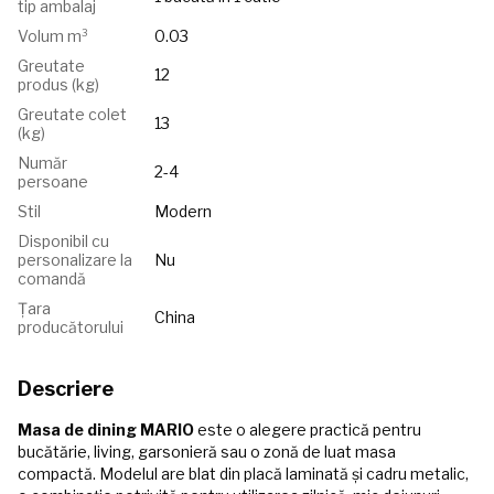
tip ambalaj
Volum m³
0.03
Greutate
12
produs (kg)
Greutate colet
13
(kg)
Număr
2-4
persoane
Stil
Modern
Disponibil cu
personalizare la
Nu
comandă
Țara
China
producătorului
Descriere
Masa de dining MARIO
este o alegere practică pentru
bucătărie, living, garsonieră sau o zonă de luat masa
compactă. Modelul are blat din placă laminată și cadru metalic,