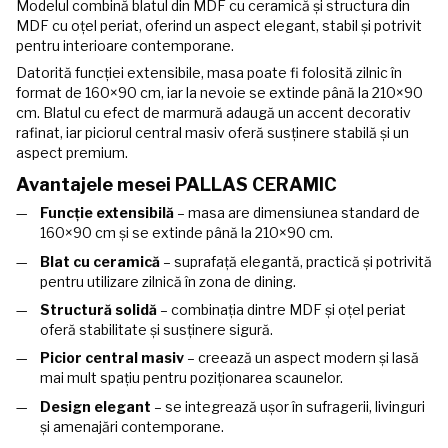
Modelul combină blatul din MDF cu ceramică și structura din
MDF cu oțel periat, oferind un aspect elegant, stabil și potrivit
pentru interioare contemporane.
Datorită funcției extensibile, masa poate fi folosită zilnic în
format de 160×90 cm, iar la nevoie se extinde până la 210×90
cm. Blatul cu efect de marmură adaugă un accent decorativ
rafinat, iar piciorul central masiv oferă susținere stabilă și un
aspect premium.
Avantajele mesei PALLAS CERAMIC
Funcție extensibilă
– masa are dimensiunea standard de
160×90 cm și se extinde până la 210×90 cm.
Blat cu ceramică
– suprafață elegantă, practică și potrivită
pentru utilizare zilnică în zona de dining.
Structură solidă
– combinația dintre MDF și oțel periat
oferă stabilitate și susținere sigură.
Picior central masiv
– creează un aspect modern și lasă
mai mult spațiu pentru poziționarea scaunelor.
Design elegant
– se integrează ușor în sufragerii, livinguri
și amenajări contemporane.