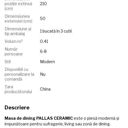
poziție extinsă
210
(cm)
Dimensiunea
50
extensiei (cm):
Dimensiune și
1 bucată în 3 cutii
tip ambalaj
Volum m³
0.41
Număr
6-8
persoane
Stil
Modern
Disponibil cu
personalizare la
Nu
comandă
Țara
China
producătorului
Descriere
Masa de dining PALLAS CERAMIC
este o piesă modernă și
impunătoare pentru sufragerie, living sau zonă de dining.