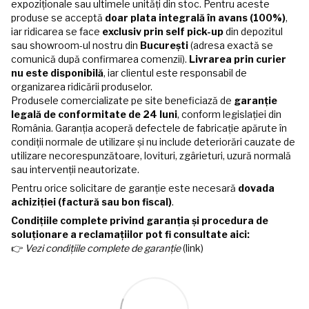
expoziționale sau ultimele unități din stoc. Pentru aceste
produse se acceptă
doar plata integrală în avans (100%)
,
iar ridicarea se face
exclusiv prin self pick-up
din depozitul
sau showroom-ul nostru din
București
(adresa exactă se
comunică după confirmarea comenzii).
Livrarea prin curier
nu este disponibilă
, iar clientul este responsabil de
organizarea ridicării produselor.
Produsele comercializate pe site beneficiază de
garanție
legală de conformitate de 24 luni
, conform legislației din
România. Garanția acoperă defectele de fabricație apărute în
condiții normale de utilizare și nu include deteriorări cauzate de
utilizare necorespunzătoare, lovituri, zgârieturi, uzură normală
sau intervenții neautorizate.
Pentru orice solicitare de garanție este necesară
dovada
achiziției (factură sau bon fiscal)
.
Condițiile complete privind garanția și procedura de
soluționare a reclamațiilor pot fi consultate aici:
👉
Vezi condițiile complete de garanție
(link)