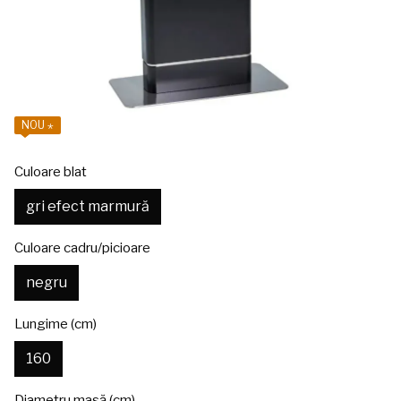
NOU ⋆
Culoare blat
gri efect marmură
Culoare cadru/picioare
negru
Lungime (cm)
160
Diametru masă (cm)