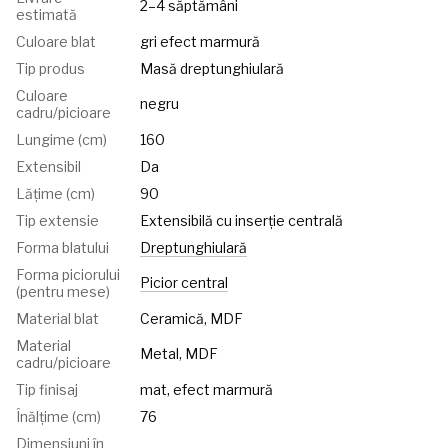
2–4 săptămâni
estimată
Culoare blat
gri efect marmură
Tip produs
Masă dreptunghiulară
Culoare
negru
cadru/picioare
Lungime (cm)
160
Extensibil
Da
Lățime (cm)
90
Tip extensie
Extensibilă cu inserție centrală
Forma blatului
Dreptunghiulară
Forma piciorului
Picior central
(pentru mese)
Material blat
Ceramică, MDF
Material
Metal, MDF
cadru/picioare
Tip finisaj
mat, efect marmură
Înălțime (cm)
76
Dimensiuni în