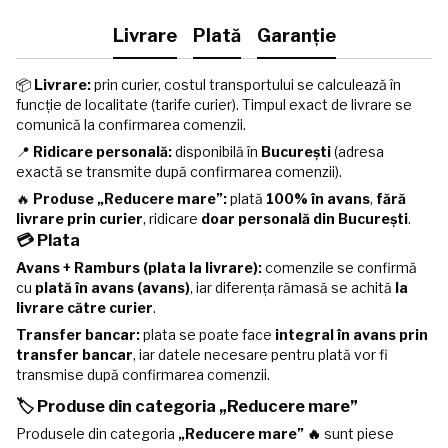
Livrare
Plată
Garanție
📦
Livrare:
prin curier, costul transportului se calculează în
funcție de localitate (tarife curier). Timpul exact de livrare se
comunică la confirmarea comenzii.
📍
Ridicare personală:
disponibilă în
București
(adresa
exactă se transmite după confirmarea comenzii).
🔥
Produse „Reducere mare”:
plată
100% în avans
,
fără
livrare prin curier
, ridicare
doar personală din București
.
💳 Plata
Avans + Ramburs (plata la livrare):
comenzile se confirmă
cu
plată în avans (avans)
, iar diferența rămasă se achită
la
livrare către curier
.
Transfer bancar:
plata se poate face
integral în avans prin
transfer bancar
, iar datele necesare pentru plată vor fi
transmise după confirmarea comenzii.
🏷️ Produse din categoria „Reducere mare”
Produsele din categoria
„Reducere mare” 🔥
sunt piese