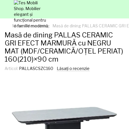
Mese
Mese dining
Masă de dining PALLAS CERAMIC GRI
Masă de dining PALLAS CERAMIC
GRI EFECT MARMURĂ cu NEGRU
MAT (MDF/CERAMICĂ/OȚEL PERIAT)
160(210)×90 cm
Articol:
PALLASCSZC160
Lăsați o recenzie