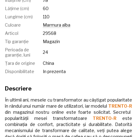
Înălțime (cm)
78
Lățime (cm)
60
Lungime (cm)
110
Culoare
Marmura alba
Articol
29568
Tip garanție
Magazin
Perioada de
24
garanție, luni
Țara de origine
China
Disponibilitate
In prezenta
Descriere
În ultimii ani, mesele cu transformator au câștigat popularitate
în rândul unui număr mare de utilizatori, iar modelul
TRENTO-R
din magazinul nostru online este foarte solicitat. Secretul
popularității mesei transformatoare
TRENTO-R
este
combinația de confort, practicitate și durabilitate. Datorită
mecanismului de transformare de calitate, veți putea alege
dacă doriți să folosiți o masă de cafea sau să o descompuneți