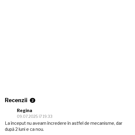
Recenzii
2
Regina
09.07.2025 î7 19:33
La început nu aveam încredere în astfel de mecanisme, dar
după 2 luni e ca nou.