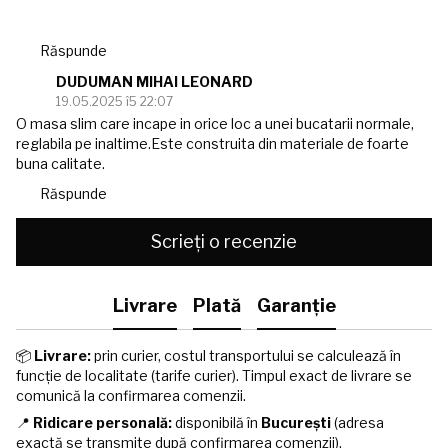
Răspunde
DUDUMAN MIHAI LEONARD
19.05.2025 î5 22:07
O masa slim care incape in orice loc a unei bucatarii normale,
reglabila pe inaltime.Este construita din materiale de foarte
buna calitate.
Răspunde
Scrieți o recenzie
Livrare
Plată
Garanție
📦
Livrare:
prin curier, costul transportului se calculează în
funcție de localitate (tarife curier). Timpul exact de livrare se
comunică la confirmarea comenzii.
📍
Ridicare personală:
disponibilă în
București
(adresa
exactă se transmite după confirmarea comenzii).