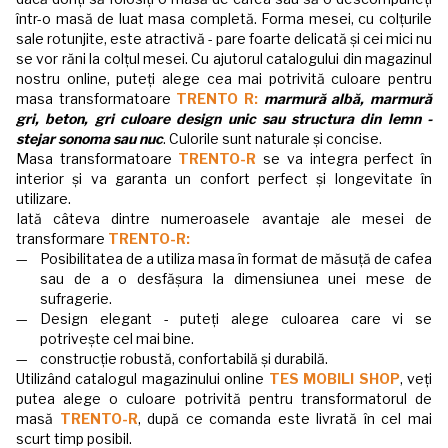
într-o masă de luat masa completă. Forma mesei, cu colțurile
sale rotunjite, este atractivă - pare foarte delicată și cei mici nu
se vor răni la colțul mesei. Cu ajutorul catalogului din magazinul
nostru online, puteți alege cea mai potrivită culoare pentru
masa transformatoare
TRENTO R:
marmură albă, marmură
gri, beton, gri culoare design unic sau structura din lemn -
stejar sonoma sau nuc
. Culorile sunt naturale și concise.
Masa transformatoare
TRENTO-R
se va integra perfect în
interior și va garanta un confort perfect și longevitate în
utilizare.
Iată câteva dintre numeroasele avantaje ale mesei de
transformare
TRENTO-R:
Posibilitatea de a utiliza masa în format de măsuță de cafea
sau de a o desfășura la dimensiunea unei mese de
sufragerie.
Design elegant - puteți alege culoarea care vi se
potrivește cel mai bine.
construcție robustă, confortabilă și durabilă.
Utilizând catalogul magazinului online
TES MOBILI SHOP
, veți
putea alege o culoare potrivită pentru transformatorul de
masă
TRENTO-R
, după ce comanda este livrată în cel mai
scurt timp posibil.