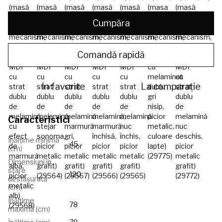
Cumpăra
Comandă rapidă
În favorite
La comparație
Caracteristici
Înălțime minimă
45
(cm)
Dimensiuni în
stare
120
desfășurată
(cm)
Înălțime
78
maximă (cm)