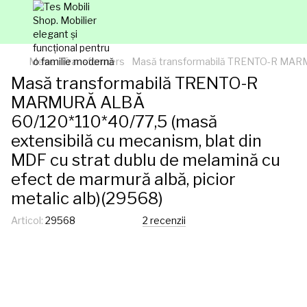
Mese
Transformers
Masă transformabilă TRENTO-R MARMURĂ
Masă transformabilă TRENTO-R
MARMURĂ ALBĂ
60/120*110*40/77,5 (masă
extensibilă cu mecanism, blat din
MDF cu strat dublu de melamină cu
efect de marmură albă, picior
metalic alb)(29568)
Articol:
29568
2 recenzii