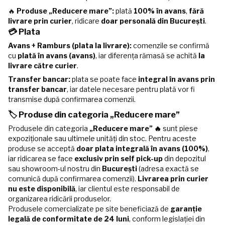
🔥
Produse „Reducere mare”:
plată
100% în avans
,
fără
livrare prin curier
, ridicare
doar personală din București
.
💳 Plata
Avans + Ramburs (plata la livrare):
comenzile se confirmă
cu
plată în avans (avans)
, iar diferența rămasă se achită
la
livrare către curier
.
Transfer bancar:
plata se poate face
integral în avans prin
transfer bancar
, iar datele necesare pentru plată vor fi
transmise după confirmarea comenzii.
🏷️ Produse din categoria „Reducere mare”
Produsele din categoria
„Reducere mare” 🔥
sunt piese
expoziționale sau ultimele unități din stoc. Pentru aceste
produse se acceptă
doar plata integrală în avans (100%)
,
iar ridicarea se face
exclusiv prin self pick-up
din depozitul
sau showroom-ul nostru din
București
(adresa exactă se
comunică după confirmarea comenzii).
Livrarea prin curier
nu este disponibilă
, iar clientul este responsabil de
organizarea ridicării produselor.
Produsele comercializate pe site beneficiază de
garanție
legală de conformitate de 24 luni
, conform legislației din