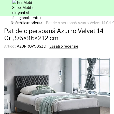
Dormitaore
Paturi
Pat de o persoană Azurro Velvet 14 Gri
Pat de o persoană Azurro Velvet 14
Gri, 96×96×212 cm
Articol:
AZURROV90SZD
Lăsați o recenzie