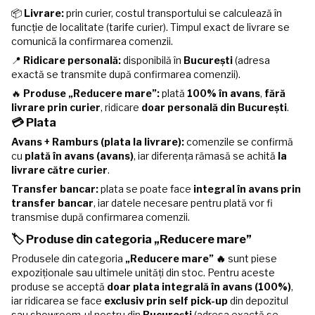
📦
Livrare:
prin curier, costul transportului se calculează în
funcție de localitate (tarife curier). Timpul exact de livrare se
comunică la confirmarea comenzii.
📍
Ridicare personală:
disponibilă în
București
(adresa
exactă se transmite după confirmarea comenzii).
🔥
Produse „Reducere mare”:
plată
100% în avans
,
fără
livrare prin curier
, ridicare
doar personală din București
.
💳 Plata
Avans + Ramburs (plata la livrare):
comenzile se confirmă
cu
plată în avans (avans)
, iar diferența rămasă se achită
la
livrare către curier
.
Transfer bancar:
plata se poate face
integral în avans prin
transfer bancar
, iar datele necesare pentru plată vor fi
transmise după confirmarea comenzii.
🏷️ Produse din categoria „Reducere mare”
Produsele din categoria
„Reducere mare” 🔥
sunt piese
expoziționale sau ultimele unități din stoc. Pentru aceste
produse se acceptă
doar plata integrală în avans (100%)
,
iar ridicarea se face
exclusiv prin self pick-up
din depozitul
sau showroom-ul nostru din
București
(adresa exactă se