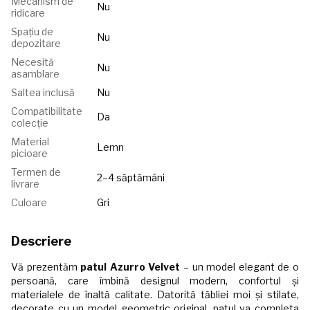
Mecanism de
Nu
ridicare
Spațiu de
Nu
depozitare
Necesită
Nu
asamblare
Saltea inclusă
Nu
Compatibilitate
Da
colecție
Material
Lemn
picioare
Termen de
2–4 săptămâni
livrare
Culoare
Gri
Descriere
Vă prezentăm
patul Azurro Velvet
– un model elegant de o
persoană, care îmbină designul modern, confortul și
materialele de înaltă calitate. Datorită tăbliei moi și stilate,
decorate cu un model geometric original, patul va completa