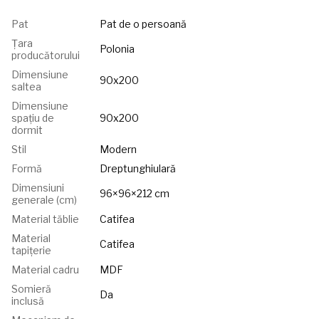
Pat
Pat de o persoană
Țara
Polonia
producătorului
Dimensiune
90x200
saltea
Dimensiune
spațiu de
90x200
dormit
Stil
Modern
Formă
Dreptunghiulară
Dimensiuni
96×96×212 cm
generale (cm)
Material tăblie
Catifea
Material
Catifea
tapițerie
Material cadru
MDF
Somieră
Da
inclusă