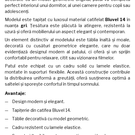
perfect interiorul unui dormitor, al unei camere pentru copii sau
adolescenți.
Modelul este tapițat cu luxosul material catifelat
Bluvel 14
în
nuanța
gri
. Țesătura este plăcută la atingere, rezistentă la
uzură și oferă mobilierului un aspect elegant și contemporan.
Un element distinctiv al modelului este tăblia înaltă și moale,
decorată cu cusături geometrice elegante, care nu doar
evidențiază designul modern al patului, ci oferă și un sprijin
confortabil pentru relaxare, citit sau vizionarea filmelor.
Patul este echipat cu un cadru solid cu lamele elastice,
montate în suporturi flexibile. Această construcție contribuie
la distribuirea uniformă a greutății, oferă susținerea optimă a
saltelei și sporește confortul în timpul somnului.
Avantaje:
Design modern și elegant.
Tapițerie din catifea Bluvel 14.
Tăblie decorativă cu model geometric.
Cadru rezistent cu lamele elastice.