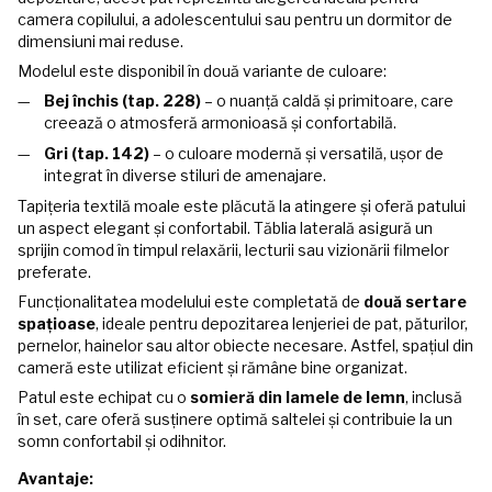
camera copilului, a adolescentului sau pentru un dormitor de
dimensiuni mai reduse.
Modelul este disponibil în două variante de culoare:
Bej închis (tap. 228)
– o nuanță caldă și primitoare, care
creează o atmosferă armonioasă și confortabilă.
Gri (tap. 142)
– o culoare modernă și versatilă, ușor de
integrat în diverse stiluri de amenajare.
Tapițeria textilă moale este plăcută la atingere și oferă patului
un aspect elegant și confortabil. Tăblia laterală asigură un
sprijin comod în timpul relaxării, lecturii sau vizionării filmelor
preferate.
Funcționalitatea modelului este completată de
două sertare
spațioase
, ideale pentru depozitarea lenjeriei de pat, păturilor,
pernelor, hainelor sau altor obiecte necesare. Astfel, spațiul din
cameră este utilizat eficient și rămâne bine organizat.
Patul este echipat cu o
somieră din lamele de lemn
, inclusă
în set, care oferă susținere optimă saltelei și contribuie la un
somn confortabil și odihnitor.
Avantaje: