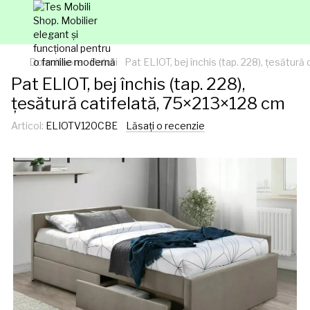
Dormitaore
Paturi
Pat ELIOT, bej închis (tap. 228), țesătur
Pat ELIOT, bej închis (tap. 228),
țesătură catifelată, 75×213×128 cm
Articol:
ELIOTV120CBE
Lăsați o recenzie