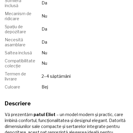
Somieră
Da
inclusă
Mecanism de
Nu
ridicare
Spațiu de
Da
depozitare
Necesită
Da
asamblare
Saltea inclusă
Nu
Compatibilitate
Nu
colecție
Termen de
2–4 săptămâni
livrare
Culoare
Bej
Descriere
Vă prezentăm
patul Eliot
– un model modern și practic, care
îmbină confortul, funcționalitatea și designul elegant. Datorită
dimensiunilor sale compacte și sertarelor integrate pentru
depozitare, acest pat reprezintă alegerea ideală pentru