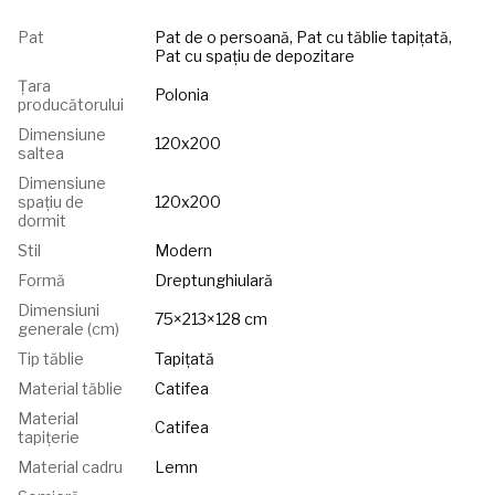
Pat
Pat de o persoană, Pat cu tăblie tapițată,
Pat cu spațiu de depozitare
Țara
Polonia
producătorului
Dimensiune
120x200
saltea
Dimensiune
spațiu de
120x200
dormit
Stil
Modern
Formă
Dreptunghiulară
Dimensiuni
75×213×128 cm
generale (cm)
Tip tăblie
Tapițată
Material tăblie
Catifea
Material
Catifea
tapițerie
Material cadru
Lemn