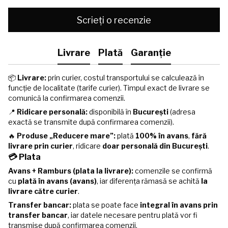
Scrieți o recenzie
Livrare
Plată
Garanție
📦
Livrare:
prin curier, costul transportului se calculează în
funcție de localitate (tarife curier). Timpul exact de livrare se
comunică la confirmarea comenzii.
📍
Ridicare personală:
disponibilă în
București
(adresa
exactă se transmite după confirmarea comenzii).
🔥
Produse „Reducere mare”:
plată
100% în avans
,
fără
livrare prin curier
, ridicare
doar personală din București
.
💳 Plata
Avans + Ramburs (plata la livrare):
comenzile se confirmă
cu
plată în avans (avans)
, iar diferența rămasă se achită
la
livrare către curier
.
Transfer bancar:
plata se poate face
integral în avans prin
transfer bancar
, iar datele necesare pentru plată vor fi
transmise după confirmarea comenzii.