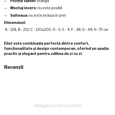
Poziția tăbliei:
stânga
Montaj invers:
nu este posibil
Salteaua:
nu este inclusă în preț
Dimensiuni:
A - 128, B - 213, C - 120x200, D - 5, E - 4, F - 38, G - 44, H- 75 см
Eliot este combinația perfectă dintre confort,
funcționalitate și design contemporan, oferind un spațiu
practic și elegant pentru odihna de zi cu zi.
Recenzii
Adăugați prima recenzie