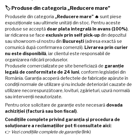
🏷️ Produse din categoria „Reducere mare”
Produsele din categoria
„Reducere mare” 🔥
sunt piese
expoziționale sau ultimele unități din stoc. Pentru aceste
produse se acceptă
doar plata integrală în avans (100%)
,
iar ridicarea se face
exclusiv prin self pick-up
din depozitul
sau showroom-ul nostru din
București
(adresa exactă se
comunică după confirmarea comenzii).
Livrarea prin curier
nu este disponibilă
, iar clientul este responsabil de
organizarea ridicării produselor.
Produsele comercializate pe site beneficiază de
garanție
legală de conformitate de 24 luni
, conform legislației din
România. Garanția acoperă defectele de fabricație apărute în
condiții normale de utilizare și nu include deteriorări cauzate de
utilizare necorespunzătoare, lovituri, zgârieturi, uzură normală
sau intervenții neautorizate.
Pentru orice solicitare de garanție este necesară
dovada
achiziției (factură sau bon fiscal)
.
Condițiile complete privind garanția și procedura de
soluționare a reclamațiilor pot fi consultate aici:
👉
Vezi condițiile complete de garanție
(link)