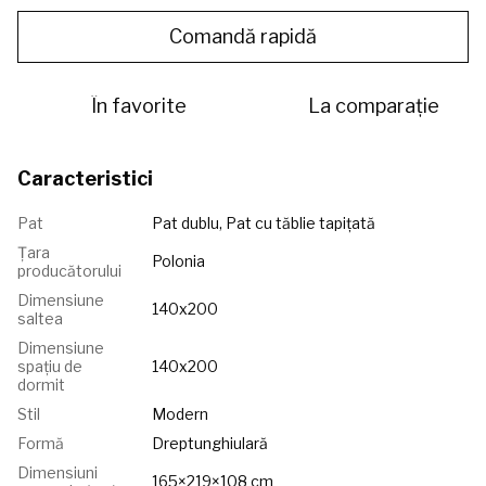
Comandă rapidă
În favorite
La comparație
Caracteristici
Pat
Pat dublu, Pat cu tăblie tapițată
Țara
Polonia
producătorului
Dimensiune
140x200
saltea
Dimensiune
spațiu de
140x200
dormit
Stil
Modern
Formă
Dreptunghiulară
Dimensiuni
165×219×108 cm