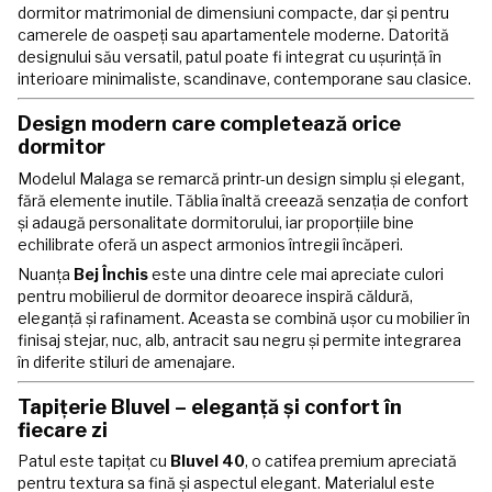
dormitor matrimonial de dimensiuni compacte, dar și pentru
camerele de oaspeți sau apartamentele moderne. Datorită
designului său versatil, patul poate fi integrat cu ușurință în
interioare minimaliste, scandinave, contemporane sau clasice.
Design modern care completează orice
dormitor
Modelul Malaga se remarcă printr-un design simplu și elegant,
fără elemente inutile. Tăblia înaltă creează senzația de confort
și adaugă personalitate dormitorului, iar proporțiile bine
echilibrate oferă un aspect armonios întregii încăperi.
Nuanța
Bej Închis
este una dintre cele mai apreciate culori
pentru mobilierul de dormitor deoarece inspiră căldură,
eleganță și rafinament. Aceasta se combină ușor cu mobilier în
finisaj stejar, nuc, alb, antracit sau negru și permite integrarea
în diferite stiluri de amenajare.
Tapițerie Bluvel – eleganță și confort în
fiecare zi
Patul este tapițat cu
Bluvel 40
, o catifea premium apreciată
pentru textura sa fină și aspectul elegant. Materialul este