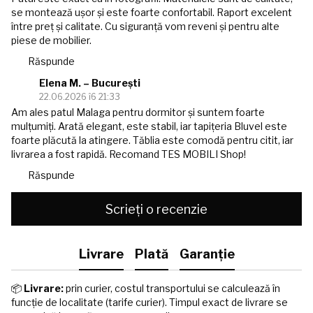
se montează ușor și este foarte confortabil. Raport excelent
între preț și calitate. Cu siguranță vom reveni și pentru alte
piese de mobilier.
Răspunde
Elena M. – București
22.06.2026 î6 21:33
Am ales patul Malaga pentru dormitor și suntem foarte
mulțumiți. Arată elegant, este stabil, iar tapițeria Bluvel este
foarte plăcută la atingere. Tăblia este comodă pentru citit, iar
livrarea a fost rapidă. Recomand TES MOBILI Shop!
Răspunde
Scrieți o recenzie
Livrare
Plată
Garanție
📦
Livrare:
prin curier, costul transportului se calculează în
funcție de localitate (tarife curier). Timpul exact de livrare se