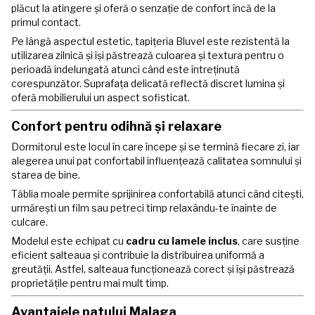
plăcut la atingere și oferă o senzație de confort încă de la
primul contact.
Pe lângă aspectul estetic, tapițeria Bluvel este rezistentă la
utilizarea zilnică și își păstrează culoarea și textura pentru o
perioadă îndelungată atunci când este întreținută
corespunzător. Suprafața delicată reflectă discret lumina și
oferă mobilierului un aspect sofisticat.
Confort pentru odihnă și relaxare
Dormitorul este locul în care începe și se termină fiecare zi, iar
alegerea unui pat confortabil influențează calitatea somnului și
starea de bine.
Tăblia moale permite sprijinirea confortabilă atunci când citești,
urmărești un film sau petreci timp relaxându-te înainte de
culcare.
Modelul este echipat cu
cadru cu lamele inclus
, care susține
eficient salteaua și contribuie la distribuirea uniformă a
greutății. Astfel, salteaua funcționează corect și își păstrează
proprietățile pentru mai mult timp.
Avantajele patului Malaga