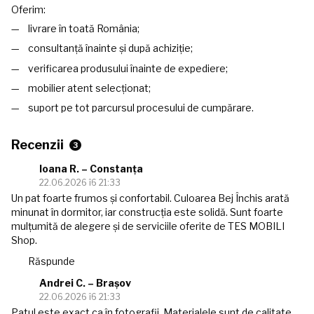
Oferim:
livrare în toată România;
consultanță înainte și după achiziție;
verificarea produsului înainte de expediere;
mobilier atent selecționat;
suport pe tot parcursul procesului de cumpărare.
Recenzii
3
Ioana R. – Constanța
22.06.2026 î6 21:33
Un pat foarte frumos și confortabil. Culoarea Bej Închis arată
minunat în dormitor, iar construcția este solidă. Sunt foarte
mulțumită de alegere și de serviciile oferite de TES MOBILI
Shop.
Răspunde
Andrei C. – Brașov
22.06.2026 î6 21:33
Patul este exact ca în fotografii. Materialele sunt de calitate,