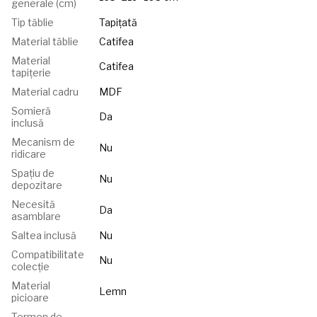
generale (cm)
Tip tăblie
Tapițată
Material tăblie
Catifea
Material
Catifea
tapițerie
Material cadru
MDF
Somieră
Da
inclusă
Mecanism de
Nu
ridicare
Spațiu de
Nu
depozitare
Necesită
Da
asamblare
Saltea inclusă
Nu
Compatibilitate
Nu
colecție
Material
Lemn
picioare
Termen de