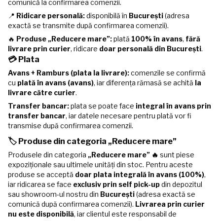
comunică la confirmarea comenzii.
📍
Ridicare personală:
disponibilă în
București
(adresa
exactă se transmite după confirmarea comenzii).
🔥
Produse „Reducere mare”:
plată
100% în avans
,
fără
livrare prin curier
, ridicare
doar personală din București
.
💳 Plata
Avans + Ramburs (plata la livrare):
comenzile se confirmă
cu
plată în avans (avans)
, iar diferența rămasă se achită
la
livrare către curier
.
Transfer bancar:
plata se poate face
integral în avans prin
transfer bancar
, iar datele necesare pentru plată vor fi
transmise după confirmarea comenzii.
🏷️ Produse din categoria „Reducere mare”
Produsele din categoria
„Reducere mare” 🔥
sunt piese
expoziționale sau ultimele unități din stoc. Pentru aceste
produse se acceptă
doar plata integrală în avans (100%)
,
iar ridicarea se face
exclusiv prin self pick-up
din depozitul
sau showroom-ul nostru din
București
(adresa exactă se
comunică după confirmarea comenzii).
Livrarea prin curier
nu este disponibilă
, iar clientul este responsabil de