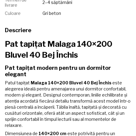
2–4 săptămâni
livrare
Culoare
Gri beton
Descriere
Pat tapițat Malaga 140×200
Bluvel 40 Bej Închis
Pat tapițat modern pentru un dormitor
elegant
Patul tapițat
Malaga 140×200 Bluvel 40 Bej Închis
este
alegerea ideală pentru amenajarea unui dormitor confortabil,
modern și elegant. Designul contemporan, liniile echilibrate și
atenția acordată fiecărui detaliu transformă acest model într-o
piesă centrală a încăperii. Tăblia înaltă, tapițată și decorată cu
cusături orizontale, oferă atât un aspect sofisticat, cât și un
sprijin confortabil în timpul lecturii sau al momentelor de
relaxare.
Dimensiunea de
140×200 cm
este potrivită pentru un