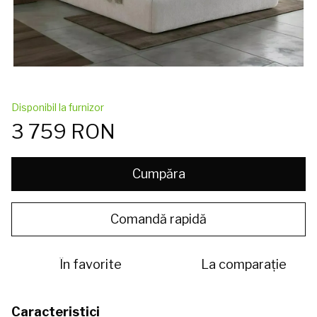
Disponibil la furnizor
3 759 RON
Cumpăra
Comandă rapidă
În favorite
La comparație
Caracteristici