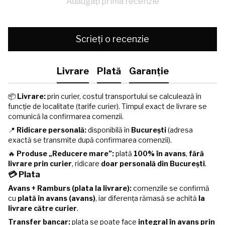
Adăugați prima recenzie
Scrieți o recenzie
Livrare
Plată
Garanție
📦
Livrare:
prin curier, costul transportului se calculează în
funcție de localitate (tarife curier). Timpul exact de livrare se
comunică la confirmarea comenzii.
📍
Ridicare personală:
disponibilă în
București
(adresa
exactă se transmite după confirmarea comenzii).
🔥
Produse „Reducere mare”:
plată
100% în avans
,
fără
livrare prin curier
, ridicare
doar personală din București
.
💳 Plata
Avans + Ramburs (plata la livrare):
comenzile se confirmă
cu
plată în avans (avans)
, iar diferența rămasă se achită
la
livrare către curier
.
Transfer bancar:
plata se poate face
integral în avans prin