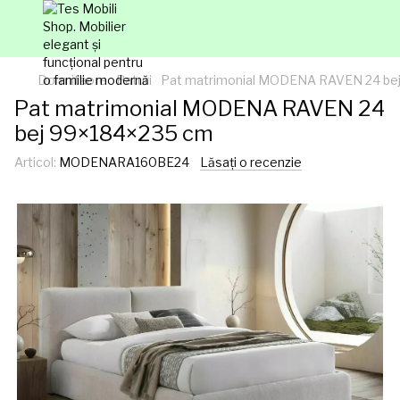
Dormitaore
Paturi
Pat matrimonial MODENA RAVEN 24 be
Pat matrimonial MODENA RAVEN 24
bej 99×184×235 cm
Articol:
MODENARA160BE24
Lăsați o recenzie