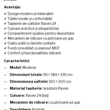
Avantaje:
✔ Design modern și minimalist
✔ Tăblie moale și confortabilă
✔ Tapițerie de calitate Raven 24
✔ Culoare practică și elegantă bej
✔ Compartiment spațios pentru depozitare
✔ Mecanism de ridicare cu pistoane pe gaz
✔ Cadru solid cu lamele curbate
✔ Fund consolidat cu panouri MDF
✔ Confort și funcționalitate ridicată
Caracteristici:
Model:
Modena
Dimensiuni totale:
99 × 184 × 235 cm
Dimensiunea saltelei:
160 × 200 cm
Material tapițerie:
țesătură Raven
Culoare:
Raven 24 (bej)
Mecanism de ridicare:
cu pistoane pe gaz
Deschidere:
frontală