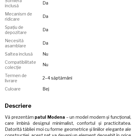
Somieră
Da
inclusă
Mecanism de
Da
ridicare
Spațiu de
Da
depozitare
Necesită
Da
asamblare
Saltea inclusă
Nu
Compatibilitate
Nu
colecție
Termen de
2–4 săptămâni
livrare
Culoare
Bej
Descriere
Vă prezentăm
patul Modena
– un model modern și funcțional,
care îmbină designul minimalist, confortul și practicitatea.
Datorită tăbliei moi cu forme geometrice și liniilor elegante ale
construcției, acest pat va deveni un element deosebit în orice