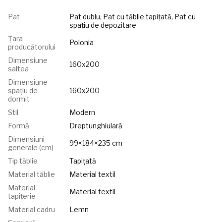
Pat
Pat dublu, Pat cu tăblie tapițată, Pat cu
spațiu de depozitare
Țara
Polonia
producătorului
Dimensiune
160x200
saltea
Dimensiune
spațiu de
160x200
dormit
Stil
Modern
Formă
Dreptunghiulară
Dimensiuni
99×184×235 cm
generale (cm)
Tip tăblie
Tapițată
Material tăblie
Material textil
Material
Material textil
tapițerie
Material cadru
Lemn