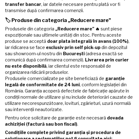
transfer bancar
, iar datele necesare pentru plată vor fi
transmise după confirmarea comenzii.
🏷️ Produse din categoria „Reducere mare”
Produsele din categoria
„Reducere mare” 🔥
sunt piese
expoziționale sau ultimele unități din stoc. Pentru aceste
produse se acceptă
doar plata integrală în avans (100%)
,
iar ridicarea se face
exclusiv prin self pick-up
din depozitul
sau showroom-ul nostru din
București
(adresa exactă se
comunică după confirmarea comenzii).
Livrarea prin curier
nu este disponibilă
, iar clientul este responsabil de
organizarea ridicării produselor.
Produsele comercializate pe site beneficiază de
garanție
legală de conformitate de 24 luni
, conform legislației din
România. Garanția acoperă defectele de fabricație apărute în
condiții normale de utilizare și nu include deteriorări cauzate de
utilizare necorespunzătoare, lovituri, zgârieturi, uzură normală
sau intervenții neautorizate.
Pentru orice solicitare de garanție este necesară
dovada
achiziției (factură sau bon fiscal)
.
Condițiile complete privind garanția și procedura de
soluționare a reclamațiilor pot fi consultate aici: