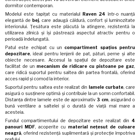
dormitor contemporan.
Modelul este tapițat cu materialul
Raven 24
într-o nuanță
elegantă de
bej
, care adaugă căldură, confort și luminozitate
interiorului. Țesătura este plăcută la atingere, rezistentă la
utilizarea zilnică și își păstrează aspectul atractiv pentru o
perioadă îndelungată.
Patul este echipat cu un
compartiment spațios pentru
depozitare
, ideal pentru lenjerii de pat, pături, perne și alte
obiecte necesare. Accesul la spațiul de depozitare este
facilitat de un
mecanism de ridicare cu pistoane pe gaz
,
care ridică suportul pentru saltea din partea frontală, oferind
acces rapid și comod la interior.
Suportul pentru saltea este realizat din
lamele curbate
, care
asigură o susținere optimă și contribuie la un somn confortabil.
Distanța dintre lamele este de aproximativ
3 cm
, asigurând o
bună ventilare a saltelei și o durată de viață mai mare a
acesteia.
Fundul compartimentului de depozitare este realizat din
4
panouri MDF
, acoperite cu
material nețesut de culoare
neagră
, oferind rezistență suplimentară și protecție împotriva
prafului.