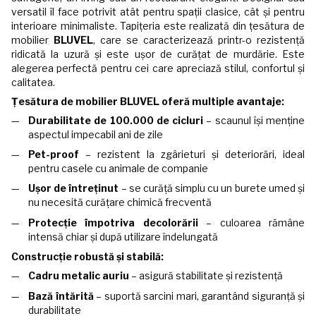
versatil îl face potrivit atât pentru spații clasice, cât și pentru
interioare minimaliste. Tapițeria este realizată din țesătura de
mobilier
BLUVEL
, care se caracterizează printr-o rezistență
ridicată la uzură și este ușor de curățat de murdărie. Este
alegerea perfectă pentru cei care apreciază stilul, confortul și
calitatea.
Țesătura de mobilier BLUVEL oferă multiple avantaje:
Durabilitate de
100.000 de cicluri
– scaunul își menține
aspectul impecabil ani de zile
Pet-proof
– rezistent la zgârieturi și deteriorări, ideal
pentru casele cu animale de companie
Ușor de întreținut
– se curăță simplu cu un burete umed și
nu necesită curățare chimică frecventă
Protecție împotriva decolorării
– culoarea rămâne
intensă chiar și după utilizare îndelungată
Construcție robustă și stabilă:
Cadru metalic auriu
– asigură stabilitate și rezistență
Bază întărită
– suportă sarcini mari, garantând siguranță și
durabilitate