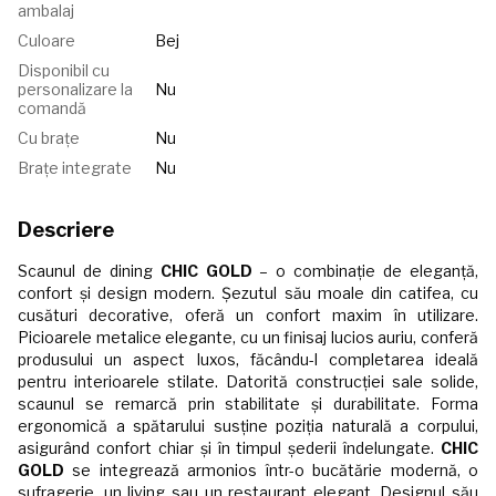
ambalaj
Culoare
Bej
Disponibil cu
personalizare la
Nu
comandă
Cu brațe
Nu
Brațe integrate
Nu
Descriere
Scaunul de dining
CHIC GOLD
– o combinație de eleganță,
confort și design modern. Șezutul său moale din catifea, cu
cusături decorative, oferă un confort maxim în utilizare.
Picioarele metalice elegante, cu un finisaj lucios auriu, conferă
produsului un aspect luxos, făcându-l completarea ideală
pentru interioarele stilate. Datorită construcției sale solide,
scaunul se remarcă prin stabilitate și durabilitate. Forma
ergonomică a spătarului susține poziția naturală a corpului,
asigurând confort chiar și în timpul șederii îndelungate.
CHIC
GOLD
se integrează armonios într-o bucătărie modernă, o
sufragerie, un living sau un restaurant elegant. Designul său