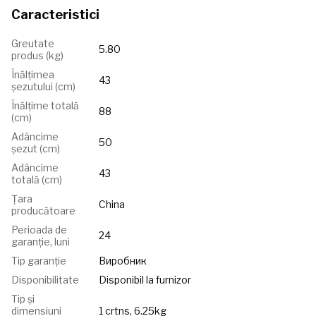
Caracteristici
Greutate
5.80
produs (kg)
Înălțimea
43
șezutului (сm)
Înălțime totală
88
(cm)
Adâncime
50
șezut (cm)
Adâncime
43
totală (cm)
Țara
China
producătoare
Perioada de
24
garanție, luni
Tip garanție
Виробник
Disponibilitate
Disponibil la furnizor
Tip și
dimensiuni
1 crtns, 6.25kg