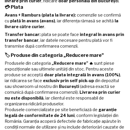
livrare prin curier
, ridicare
doar personală din București
.
💳 Plata
Avans + Ramburs (plata la livrare):
comenzile se confirmă
cu
plată în avans (avans)
, iar diferența rămasă se achită
la
livrare către curier
.
Transfer bancar:
plata se poate face
integral în avans prin
transfer bancar
, iar datele necesare pentru plată vor fi
transmise după confirmarea comenzii.
🏷️ Produse din categoria „Reducere mare”
Produsele din categoria
„Reducere mare” 🔥
sunt piese
expoziționale sau ultimele unități din stoc. Pentru aceste
produse se acceptă
doar plata integrală în avans (100%)
,
iar ridicarea se face
exclusiv prin self pick-up
din depozitul
sau showroom-ul nostru din
București
(adresa exactă se
comunică după confirmarea comenzii).
Livrarea prin curier
nu este disponibilă
, iar clientul este responsabil de
organizarea ridicării produselor.
Produsele comercializate pe site beneficiază de
garanție
legală de conformitate de 24 luni
, conform legislației din
România. Garanția acoperă defectele de fabricație apărute în
condiții normale de utilizare și nu include deteriorări cauzate de