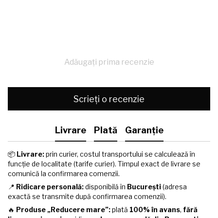
Adăugați prima recenzie
Scrieți o recenzie
Livrare
Plată
Garanție
📦
Livrare:
prin curier, costul transportului se calculează în
funcție de localitate (tarife curier). Timpul exact de livrare se
comunică la confirmarea comenzii.
📍
Ridicare personală:
disponibilă în
București
(adresa
exactă se transmite după confirmarea comenzii).
🔥
Produse „Reducere mare”:
plată
100% în avans
,
fără