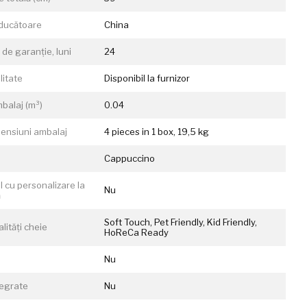
ducătoare
China
de garanție, luni
24
litate
Disponibil la furnizor
balaj (m³)
0.04
mensiuni ambalaj
4 pieces in 1 box, 19,5 kg
Сappuccino
l cu personalizare la
Nu
ă
Soft Touch, Pet Friendly, Kid Friendly,
lități cheie
HoReCa Ready
Nu
tegrate
Nu