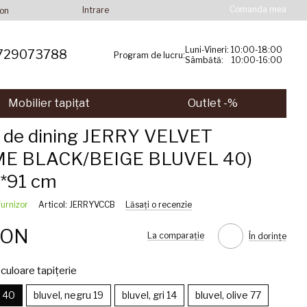
Comanda mea
Intrare
ion
Luni-Vineri: 10:00-18:00
729073788
Program de lucru:
Sâmbătă: 10:00-16:00
Mobilier tapițat
Outlet -%
 de dining JERRY VELVET
ME BLACK/BEIGE BLUVEL 40)
*91 cm
furnizor
Articol: JERRYVCCB
Lăsați o recenzie
RON
La comparație
În dorințe
culoare tapițerie
j 40
bluvel, negru 19
bluvel, gri 14
bluvel, olive 77