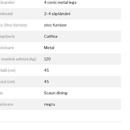
cioarelor
4 conic metal legs
estimată
2–4 săptămâni
c: Stoc furnizor
stoc furnizor
tapițerie
Catifea
picioare
Metal
 maximă admisă (kg)
120
otală (cm)
45
ezut (cm)
45
us
Scaun dining
picioare
negru