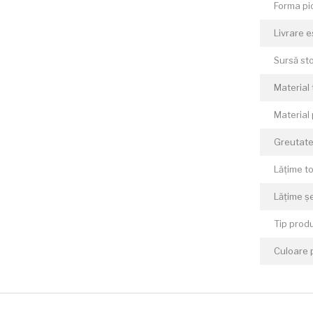
Forma pi
Livrare 
Sursă sto
Material 
Material 
Greutate
Lățime t
Lățime ș
Tip prod
Culoare 