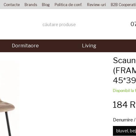
Contacte
Brands
Blog
Politica de conf.
Review-uri
B2B Cooperat
0
Dormitaore
Living
Scaun
(FRA
45*39
Disponibil la 
184 
Denumire / 
bluvel, be