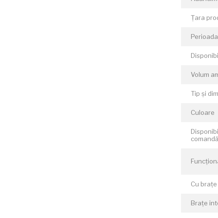
Țara pro
Perioada 
Disponibi
Volum am
Tip și di
Culoare
Disponibi
comand
Funcționa
Cu brațe
Brațe in