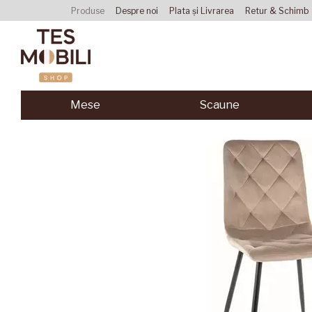
Mergi la conținutul principal
Produse
Despre noi
Plata și Livrarea
Retur & Schimb
Acordul utilizatorului
Mese
Scaune