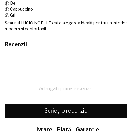
📦 Bej
📦 Cappuccino
📦 Gri
Scaunul LUCIO NOELLE este alegerea ideală pentru un interior
modern și confortabil.
Recenzii
Adăugați prima recenzie
Scrieți o recenzie
Livrare
Plată
Garanție