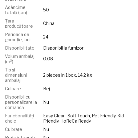
Adâncime
50
totală (cm)
Țara
China
producătoare
Perioada de
24
garanție, luni
Disponibilitate
Disponibil la furnizor
Volum ambalaj
0.08
(m³)
Tip și
dimensiuni
2 pieces in 1 box, 14.2 kg
ambalaj
Culoare
Bej
Disponibil cu
personalizare la
Nu
comandă
Funcționalități
Easy Clean, Soft Touch, Pet Friendly, Kid
cheie
Friendly, HoReCa Ready
Cu brațe
Nu
Brațe integrate
Nu