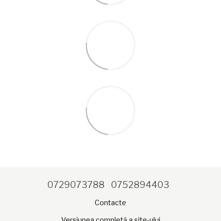
0729073788
0752894403
Contacte
Versiunea completă a site-ului