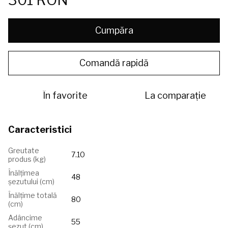
Cumpăra
Comandă rapidă
În favorite
La comparație
Caracteristici
Greutate
7.10
produs (kg)
Înălțimea
48
șezutului (сm)
Înălțime totală
80
(cm)
Adâncime
55
șezut (cm)