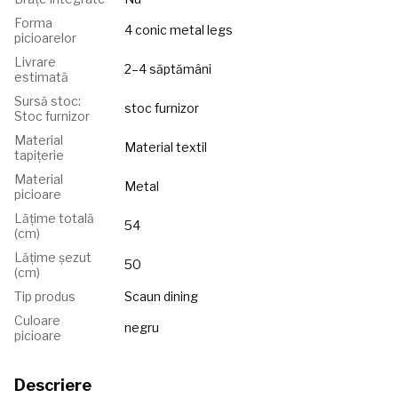
Forma
4 conic metal legs
picioarelor
Livrare
2–4 săptămâni
estimată
Sursă stoc:
stoc furnizor
Stoc furnizor
Material
Material textil
tapițerie
Material
Metal
picioare
Lățime totală
54
(cm)
Lățime șezut
50
(cm)
Tip produs
Scaun dining
Culoare
negru
picioare
Descriere