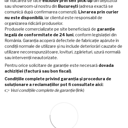
iar ridicarea se face
exclusiv prin self pick-up
din depozitul
sau showroom-ul nostru din
București
(adresa exactă se
comunică după confirmarea comenzii).
Livrarea prin curier
nu este disponibilă
, iar clientul este responsabil de
organizarea ridicării produselor.
Produsele comercializate pe site beneficiază de
garanție
legală de conformitate de 24 luni
, conform legislației din
România. Garanția acoperă defectele de fabricație apărute în
condiții normale de utilizare și nu include deteriorări cauzate de
utilizare necorespunzătoare, lovituri, zgârieturi, uzură normală
sau intervenții neautorizate.
Pentru orice solicitare de garanție este necesară
dovada
achiziției (factură sau bon fiscal)
.
Condițiile complete privind garanția și procedura de
soluționare a reclamațiilor pot fi consultate aici:
👉
Vezi condițiile complete de garanție
(link)