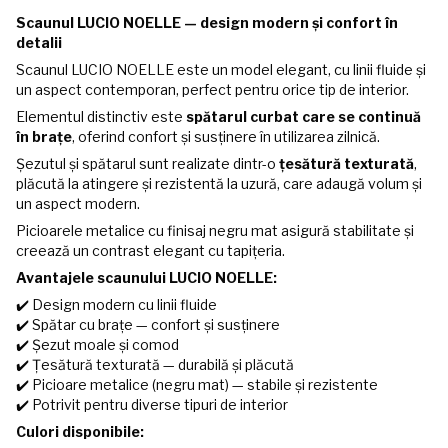
Scaunul LUCIO NOELLE — design modern și confort în
detalii
Scaunul LUCIO NOELLE este un model elegant, cu linii fluide și
un aspect contemporan, perfect pentru orice tip de interior.
Elementul distinctiv este
spătarul curbat care se continuă
în brațe
, oferind confort și susținere în utilizarea zilnică.
Șezutul și spătarul sunt realizate dintr-o
țesătură texturată
,
plăcută la atingere și rezistentă la uzură, care adaugă volum și
un aspect modern.
Picioarele metalice cu finisaj negru mat asigură stabilitate și
creează un contrast elegant cu tapițeria.
Avantajele scaunului LUCIO NOELLE:
✔️ Design modern cu linii fluide
✔️ Spătar cu brațe — confort și susținere
✔️ Șezut moale și comod
✔️ Țesătură texturată — durabilă și plăcută
✔️ Picioare metalice (negru mat) — stabile și rezistente
✔️ Potrivit pentru diverse tipuri de interior
Culori disponibile: