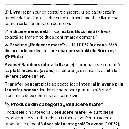
📦
Livrare:
prin curier, costul transportului se calculează în
funcție de localitate (tarife curier). Timpul exact de livrare se
comunică la confirmarea comenzii.
📍
Ridicare personală:
disponibilă în
București
(adresa
exactă se transmite după confirmarea comenzii).
🔥
Produse „Reducere mare”:
plată
100% în avans
,
fără
livrare prin curier
, ridicare
doar personală din București
.
💳 Plata
Avans + Ramburs (plata la livrare):
comenzile se confirmă
cu
plată în avans (avans)
, iar diferența rămasă se achită
la
livrare către curier
.
Transfer bancar:
plata se poate face
integral în avans prin
transfer bancar
, iar datele necesare pentru plată vor fi
transmise după confirmarea comenzii.
🏷️ Produse din categoria „Reducere mare”
Produsele din categoria
„Reducere mare” 🔥
sunt piese
expoziționale sau ultimele unități din stoc. Pentru aceste
produse se acceptă
doar plata integrală în avans (100%)
,