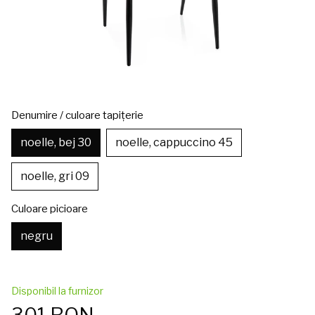
Denumire / culoare tapițerie
noelle, bej 30
noelle, cappuccino 45
noelle, gri 09
Culoare picioare
negru
Disponibil la furnizor
301 RON