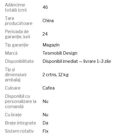
Adâncime
46
totală (cm)
Țara
China
producătoare
Perioada de
24
garanție, luni
Tip garanție
Magazin
Marcă
Tesmobili Design
Disponibilitate
Disponibil imediat — livrare 1–3 zile
Tip și
dimensiuni
2 crtns, 12 kg
ambalaj
Culoare
Cafea
Disponibil cu
personalizare la
Nu
comandă
Cu brațe
Nu
Brațe integrate
Da
Sistem rotativ
Fix