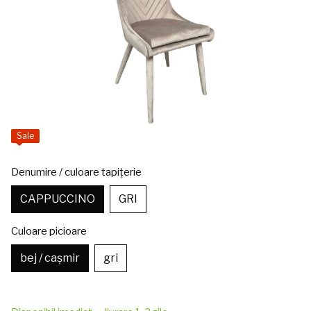
Sale
Denumire / culoare tapițerie
CAPPUCCINO
GRI
Culoare picioare
bej / cașmir
gri