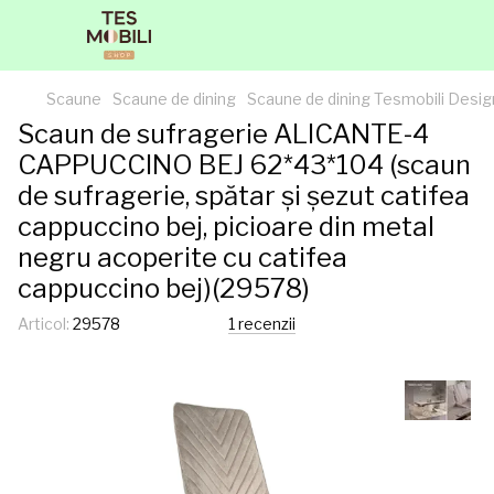
Scaune
Scaune de dining
Scaune de dining Tesmobili Desig
Scaun de sufragerie ALICANTE-4
CAPPUCCINO BEJ 62*43*104 (scaun
de sufragerie, spătar și șezut catifea
cappuccino bej, picioare din metal
negru acoperite cu catifea
cappuccino bej)(29578)
Articol:
29578
1 recenzii