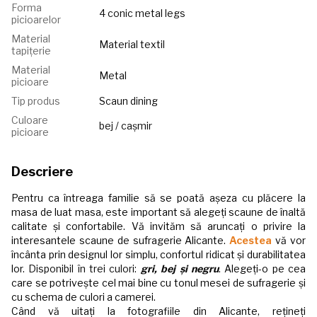
Forma
4 conic metal legs
picioarelor
Material
Material textil
tapițerie
Material
Metal
picioare
Tip produs
Scaun dining
Culoare
bej / cașmir
picioare
Descriere
Pentru ca întreaga familie să se poată așeza cu plăcere la
masa de luat masa, este important să alegeți scaune de înaltă
calitate și confortabile. Vă invităm să aruncați o privire la
interesantele scaune de sufragerie Alicante.
Acestea
vă vor
încânta prin designul lor simplu, confortul ridicat și durabilitatea
lor.
Disponibil în trei culori:
gri, bej și negru
.
Alegeți-o pe cea
care se potrivește cel mai bine cu tonul mesei de sufragerie și
cu schema de culori a camerei.
Când vă uitați la fotografiile din Alicante, rețineți