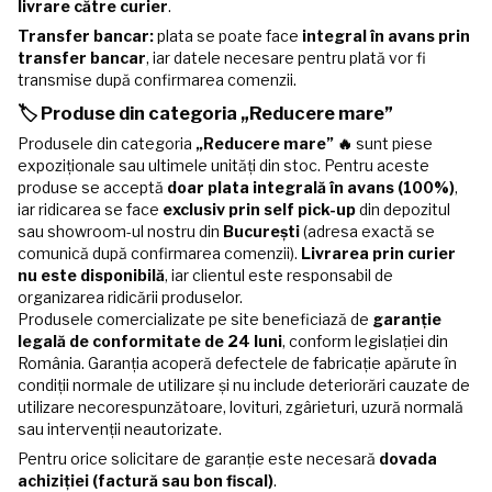
livrare către curier
.
Transfer bancar:
plata se poate face
integral în avans prin
transfer bancar
, iar datele necesare pentru plată vor fi
transmise după confirmarea comenzii.
🏷️ Produse din categoria „Reducere mare”
Produsele din categoria
„Reducere mare” 🔥
sunt piese
expoziționale sau ultimele unități din stoc. Pentru aceste
produse se acceptă
doar plata integrală în avans (100%)
,
iar ridicarea se face
exclusiv prin self pick-up
din depozitul
sau showroom-ul nostru din
București
(adresa exactă se
comunică după confirmarea comenzii).
Livrarea prin curier
nu este disponibilă
, iar clientul este responsabil de
organizarea ridicării produselor.
Produsele comercializate pe site beneficiază de
garanție
legală de conformitate de 24 luni
, conform legislației din
România. Garanția acoperă defectele de fabricație apărute în
condiții normale de utilizare și nu include deteriorări cauzate de
utilizare necorespunzătoare, lovituri, zgârieturi, uzură normală
sau intervenții neautorizate.
Pentru orice solicitare de garanție este necesară
dovada
achiziției (factură sau bon fiscal)
.