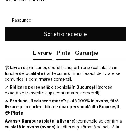
Răspunde
Scrieți o recenzie
Livrare
Plată
Garanție
📦
Livrare:
prin curier, costul transportului se calculează în
funcție de localitate (tarife curier). Timpul exact de livrare se
comunică la confirmarea comenzii.
📍
Ridicare personală:
disponibilă în
București
(adresa
exactă se transmite după confirmarea comenzii).
🔥
Produse „Reducere mare”:
plată
100% în avans
,
fără
livrare prin curier
, ridicare
doar personală din București
.
💳 Plata
Avans + Ramburs (plata la livrare):
comenzile se confirmă
cu
plată în avans (avans)
, iar diferența rămasă se achită
la