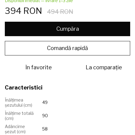
Disponibil imediat — livrare 1–3 zile
394 RON
494 RON
Cumpăra
Comandă rapidă
În favorite
La comparație
Caracteristici
Înălțimea
49
șezutului (сm)
Înălțime totală
90
(cm)
Adâncime
58
șezut (cm)