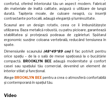
confortul, oferind interiorului tău un aspect modern. Fabricat
din materiale de înaltă calitate, asigură o utilizare de lungă
durată. Tapițeria moale, de culoare neagră, cu inserții
contrastante portocalii, adaugă eleganță și luminozitate.
Scaunul are un design rotativ, ceea ce îi îmbunătățește
utilizarea. Baza metalică robustă, cu patru picioare, garantează
stabilitatea și protejează podeaua de zgârieturi. Spătarul
ergonomic susține coloana vertebrală, reducând tensiunea în
spate.
Dimensiunile scaunului
(48*49*89 cm)
îl fac potrivit pentru
orice spațiu – de la o sală de mese spațioasă la o bucătărie
compactă.
BROOKLYN BEE
adaugă modernitate și confort
casei sau spațiului tău comercial, devenind un element de
interior stilat și funcțional.
Alege
BROOKLYN BEE
pentru a crea o atmosferă confortabilă
și contemporană în spațiul tău.
Video