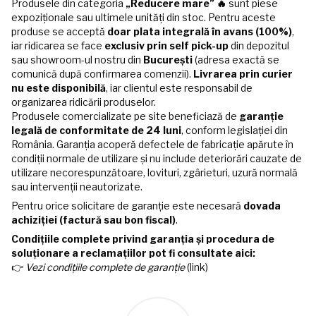
Produsele din categoria
„Reducere mare” 🔥
sunt piese
expoziționale sau ultimele unități din stoc. Pentru aceste
produse se acceptă
doar plata integrală în avans (100%)
,
iar ridicarea se face
exclusiv prin self pick-up
din depozitul
sau showroom-ul nostru din
București
(adresa exactă se
comunică după confirmarea comenzii).
Livrarea prin curier
nu este disponibilă
, iar clientul este responsabil de
organizarea ridicării produselor.
Produsele comercializate pe site beneficiază de
garanție
legală de conformitate de 24 luni
, conform legislației din
România. Garanția acoperă defectele de fabricație apărute în
condiții normale de utilizare și nu include deteriorări cauzate de
utilizare necorespunzătoare, lovituri, zgârieturi, uzură normală
sau intervenții neautorizate.
Pentru orice solicitare de garanție este necesară
dovada
achiziției (factură sau bon fiscal)
.
Condițiile complete privind garanția și procedura de
soluționare a reclamațiilor pot fi consultate aici:
👉
Vezi condițiile complete de garanție
(link)