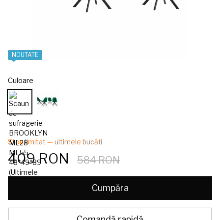
NOUTATE
Culoare
Stoc limitat — ultimele bucăți
409 RON
584 RON
Cumpăra
Comandă rapidă