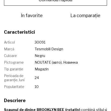
În favorite
La comparație
Caracteristici
Articol
30091
Marcă
Tesmobili Design
Culoare
Negru
Pictograme
NOUTATE (авто), Новинка
Tip garanție
Magazin
Perioada de
24
garanție, luni
Popularitate
10
Descriere
Scaunul de dining BROOKLYN BEE (rotativ)
combină stilul și