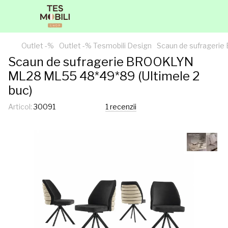
Outlet -%
Outlet -% Tesmobili Design
Scaun de sufrageri
Scaun de sufragerie BROOKLYN
ML28 ML55 48*49*89 (Ultimele 2
buc)
Articol:
30091
1 recenzii