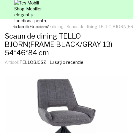
Scaune
Scaune de dining
Scaun de dining TELLO BJORN(
Scaun de dining TELLO
BJORN(FRAME BLACK/GRAY 13)
54*46*84 cm
Articol:
TELLOBJCSZ
Lăsați o recenzie