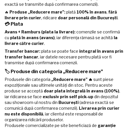
exactă se transmite după confirmarea comenzii).
🔥
Produse „Reducere mare”:
plată
100% în avans
,
fără
livrare prin curier
, ridicare
doar personală din București
.
💳 Plata
Avans + Ramburs (plata la livrare):
comenzile se confirmă
cu
plată în avans (avans)
, iar diferența rămasă se achită
la
livrare către curier
.
Transfer bancar:
plata se poate face
integral în avans prin
transfer bancar
, iar datele necesare pentru plată vor fi
transmise după confirmarea comenzii.
🏷️ Produse din categoria „Reducere mare”
Produsele din categoria
„Reducere mare” 🔥
sunt piese
expoziționale sau ultimele unități din stoc. Pentru aceste
produse se acceptă
doar plata integrală în avans (100%)
,
iar ridicarea se face
exclusiv prin self pick-up
din depozitul
sau showroom-ul nostru din
București
(adresa exactă se
comunică după confirmarea comenzii).
Livrarea prin curier
nu este disponibilă
, iar clientul este responsabil de
organizarea ridicării produselor.
Produsele comercializate pe site beneficiază de
garanție