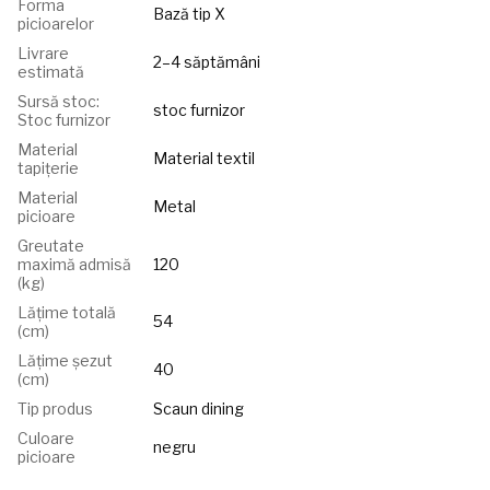
Forma
Bază tip X
picioarelor
Livrare
2–4 săptămâni
estimată
Sursă stoc:
stoc furnizor
Stoc furnizor
Material
Material textil
tapițerie
Material
Metal
picioare
Greutate
maximă admisă
120
(kg)
Lățime totală
54
(cm)
Lățime șezut
40
(cm)
Tip produs
Scaun dining
Culoare
negru
picioare