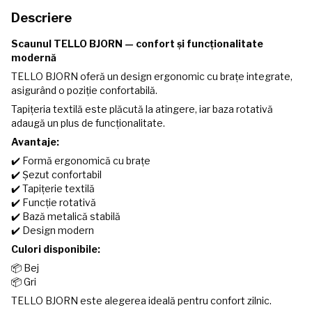
Descriere
Scaunul TELLO BJORN — confort și funcționalitate
modernă
TELLO BJORN oferă un design ergonomic cu brațe integrate,
asigurând o poziție confortabilă.
Tapițeria textilă este plăcută la atingere, iar baza rotativă
adaugă un plus de funcționalitate.
Avantaje:
✔️ Formă ergonomică cu brațe
✔️ Șezut confortabil
✔️ Tapițerie textilă
✔️ Funcție rotativă
✔️ Bază metalică stabilă
✔️ Design modern
Culori disponibile:
📦 Bej
📦 Gri
TELLO BJORN este alegerea ideală pentru confort zilnic.