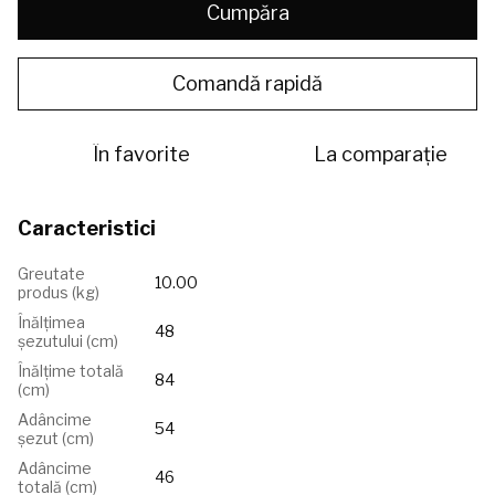
Cumpăra
Comandă rapidă
În favorite
La comparație
Caracteristici
Greutate
10.00
produs (kg)
Înălțimea
48
șezutului (сm)
Înălțime totală
84
(cm)
Adâncime
54
șezut (cm)
Adâncime
46
totală (cm)