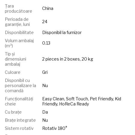
Țara
China
producătoare
Perioada de
24
garanție, luni
Disponibilitate
Disponibil la furnizor
Volum ambalaj
0.13
(m³)
Tip și
dimensiuni
2 pieces in 2 boxes, 20 kg
ambalaj
Culoare
Gri
Disponibil cu
personalizare la
Nu
comandă
Funcționalități
Easy Clean, Soft Touch, Pet Friendly, Kid
cheie
Friendly, HoReCa Ready
Cu brațe
Da
Brațe integrate
Nu
Sistem rotativ
Rotativ 180°