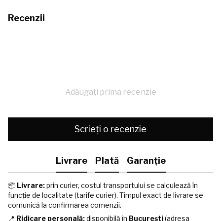
Recenzii
Adăugați prima recenzie
Scrieți o recenzie
Livrare
Plată
Garanție
📦
Livrare:
prin curier, costul transportului se calculează în
funcție de localitate (tarife curier). Timpul exact de livrare se
comunică la confirmarea comenzii.
📍
Ridicare personală:
disponibilă în
București
(adresa