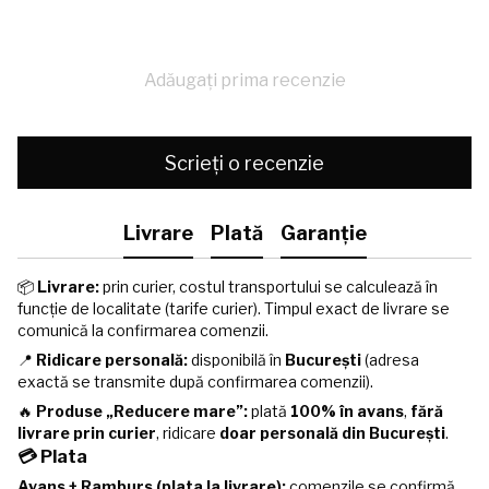
Adăugați prima recenzie
Scrieți o recenzie
Livrare
Plată
Garanție
📦
Livrare:
prin curier, costul transportului se calculează în
funcție de localitate (tarife curier). Timpul exact de livrare se
comunică la confirmarea comenzii.
📍
Ridicare personală:
disponibilă în
București
(adresa
exactă se transmite după confirmarea comenzii).
🔥
Produse „Reducere mare”:
plată
100% în avans
,
fără
livrare prin curier
, ridicare
doar personală din București
.
💳 Plata
Avans + Ramburs (plata la livrare):
comenzile se confirmă