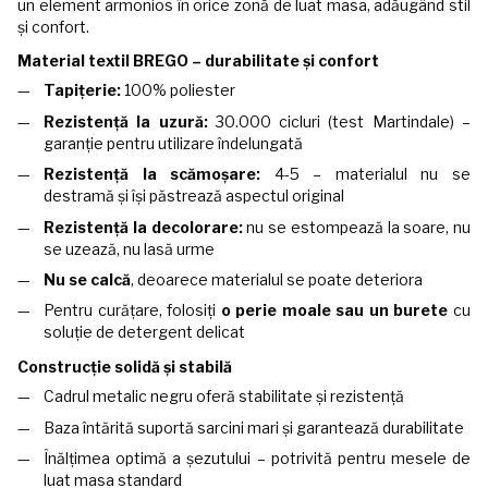
un element armonios în orice zonă de luat masa, adăugând stil
și confort.
Material textil BREGO – durabilitate și confort
Tapițerie:
100% poliester
Rezistență la uzură:
30.000 cicluri (test Martindale) –
garanție pentru utilizare îndelungată
Rezistență la scămoșare:
4-5 – materialul nu se
destramă și își păstrează aspectul original
Rezistență la decolorare:
nu se estompează la soare, nu
se uzează, nu lasă urme
Nu se calcă
, deoarece materialul se poate deteriora
Pentru curățare, folosiți
o perie moale sau un burete
cu
soluție de detergent delicat
Construcție solidă și stabilă
Cadrul metalic negru oferă stabilitate și rezistență
Baza întărită suportă sarcini mari și garantează durabilitate
Înălțimea optimă a șezutului – potrivită pentru mesele de
luat masa standard