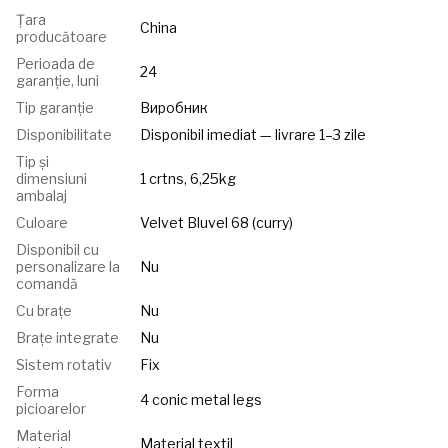
Țara
China
producătoare
Perioada de
24
garanție, luni
Tip garanție
Виробник
Disponibilitate
Disponibil imediat — livrare 1–3 zile
Tip și
dimensiuni
1 crtns, 6,25kg
ambalaj
Culoare
Velvet Bluvel 68 (curry)
Disponibil cu
personalizare la
Nu
comandă
Cu brațe
Nu
Brațe integrate
Nu
Sistem rotativ
Fix
Forma
4 conic metal legs
picioarelor
Material
Material textil