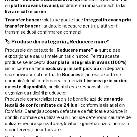
cu
plată în avans (avans)
, iar diferența rămasă se achită
la
livrare către curier
.
Transfer bancar:
plata se poate face
integral în avans prin
transfer bancar
, iar datele necesare pentru plată vor fi
transmise după confirmarea comenzii.
🏷️ Produse din categoria „Reducere mare”
Produsele din categoria
„Reducere mare” 🔥
sunt piese
expoziționale sau ultimele unități din stoc. Pentru aceste
produse se acceptă
doar plata integrală în avans (100%)
,
iar ridicarea se face
exclusiv prin self pick-up
din depozitul
sau showroom-ul nostru din
București
(adresa exactă se
comunică după confirmarea comenzii).
Livrarea prin curier
nu este disponibilă
, iar clientul este responsabil de
organizarea ridicării produselor.
Produsele comercializate pe site beneficiază de
garanție
legală de conformitate de 24 luni
, conform legislației din
România. Garanția acoperă defectele de fabricație apărute în
condiții normale de utilizare și nu include deteriorări cauzate de
utilizare necorespunzătoare, lovituri, zgârieturi, uzură normală
sau intervenții neautorizate.