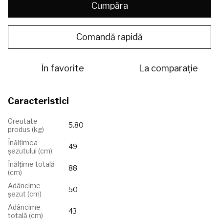
Cumpăra
Comandă rapidă
În favorite
La comparație
Caracteristici
Greutate
5.80
produs (kg)
Înălțimea
49
șezutului (сm)
Înălțime totală
88
(cm)
Adâncime
50
șezut (cm)
Adâncime
43
totală (cm)