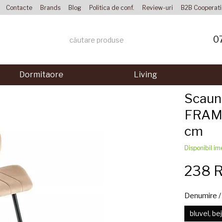
Contacte
Brands
Blog
Politica de conf.
Review-uri
B2B Cooperat
0
Dormitaore
Living
Scaun
FRAME
сm
Disponibil im
238 
Denumire / 
bluvel, be