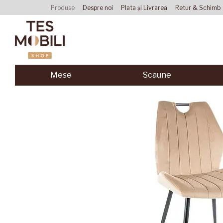
Mergi la conținutul principal
Produse
Despre noi
Plata și Livrarea
Retur & Schimb
Acordul utilizatorului
Mese
Scaune