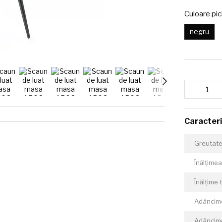
Culoare pic
negru
Caracteri
Greutate
Înălțimea
Înălțime 
Adâncime
Adâncime