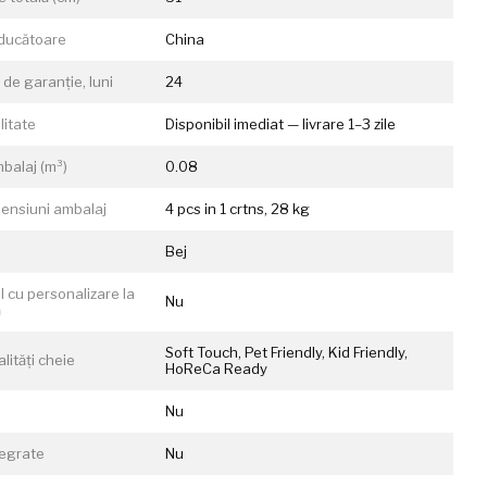
ducătoare
China
de garanție, luni
24
litate
Disponibil imediat — livrare 1–3 zile
balaj (m³)
0.08
mensiuni ambalaj
4 pcs in 1 crtns, 28 kg
Bej
l cu personalizare la
Nu
ă
Soft Touch, Pet Friendly, Kid Friendly,
lități cheie
HoReCa Ready
Nu
tegrate
Nu