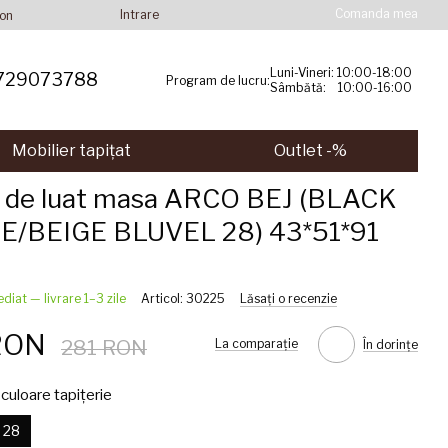
Comanda mea
Intrare
ion
Luni-Vineri: 10:00-18:00
729073788
Program de lucru:
Sâmbătă: 10:00-16:00
Mobilier tapițat
Outlet -%
 de luat masa ARCO BEJ (BLACK
/BEIGE BLUVEL 28) 43*51*91
ediat — livrare 1–3 zile
Articol: 30225
Lăsați o recenzie
RON
281 RON
La comparație
În dorințe
culoare tapițerie
j 28