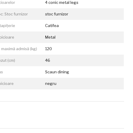
cioarelor
4 conic metal legs
c: Stoc furnizor
stoc furnizor
tapițerie
Catifea
picioare
Metal
 maximă admisă (kg)
120
ezut (cm)
46
us
Scaun dining
picioare
negru