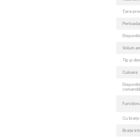
Țara pro
Perioada 
Disponibi
Volum am
Tip și di
Culoare
Disponibi
comand
Funcționa
Cu brațe
Brațe in