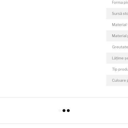
Forma pi
Sursă sto
Material 
Material 
Greutate
Lățime ș
Tip prod
Culoare 