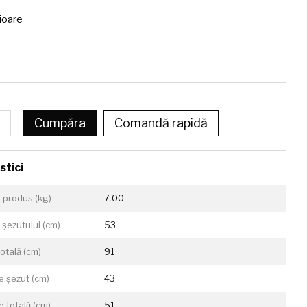
ioare
Cumpăra
Comandă rapidă
stici
 produs (kg)
7.00
 șezutului (сm)
53
totală (cm)
91
 șezut (cm)
43
 totală (cm)
51