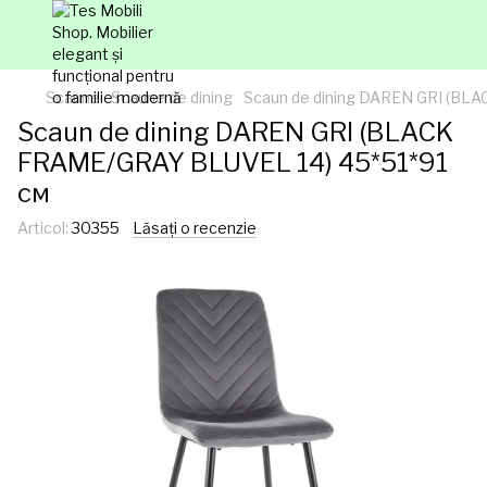
Scaune
Scaune de dining
Scaun de dining DAREN GRI (BL
Scaun de dining DAREN GRI (BLACK
FRAME/GRAY BLUVEL 14) 45*51*91
см
Articol:
30355
Lăsați o recenzie