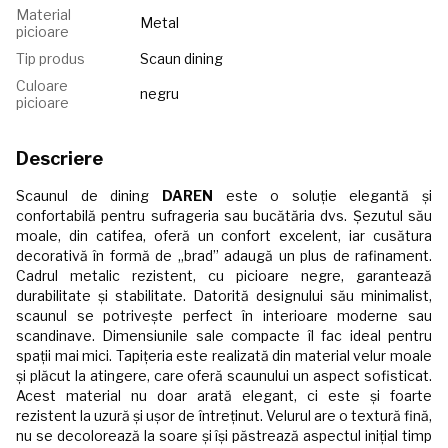
Material
Metal
picioare
Tip produs
Scaun dining
Culoare
negru
picioare
Descriere
Scaunul de dining
DAREN
este o soluție elegantă și
confortabilă pentru sufrageria sau bucătăria dvs. Șezutul său
moale, din catifea, oferă un confort excelent, iar cusătura
decorativă în formă de „brad” adaugă un plus de rafinament.
Cadrul metalic rezistent, cu picioare negre, garantează
durabilitate și stabilitate. Datorită designului său minimalist,
scaunul se potrivește perfect în interioare moderne sau
scandinave. Dimensiunile sale compacte îl fac ideal pentru
spații mai mici. Tapițeria este realizată din material velur moale
și plăcut la atingere, care oferă scaunului un aspect sofisticat.
Acest material nu doar arată elegant, ci este și foarte
rezistent la uzură și ușor de întreținut. Velurul are o textură fină,
nu se decolorează la soare și își păstrează aspectul inițial timp