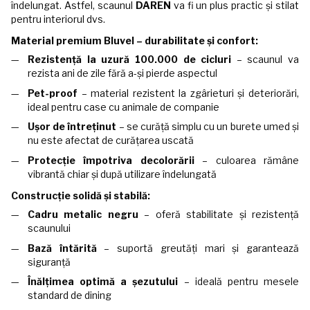
îndelungat. Astfel, scaunul
DAREN
va fi un plus practic și stilat
pentru interiorul dvs.
Material premium Bluvel – durabilitate și confort:
Rezistență la uzură 100.000 de cicluri
– scaunul va
rezista ani de zile fără a-și pierde aspectul
Pet-proof
– material rezistent la zgârieturi și deteriorări,
ideal pentru case cu animale de companie
Ușor de întreținut
– se curăță simplu cu un burete umed și
nu este afectat de curățarea uscată
Protecție împotriva decolorării
– culoarea rămâne
vibrantă chiar și după utilizare îndelungată
Construcție solidă și stabilă:
Cadru metalic negru
– oferă stabilitate și rezistență
scaunului
Bază întărită
– suportă greutăți mari și garantează
siguranță
Înălțimea optimă a șezutului
– ideală pentru mesele
standard de dining