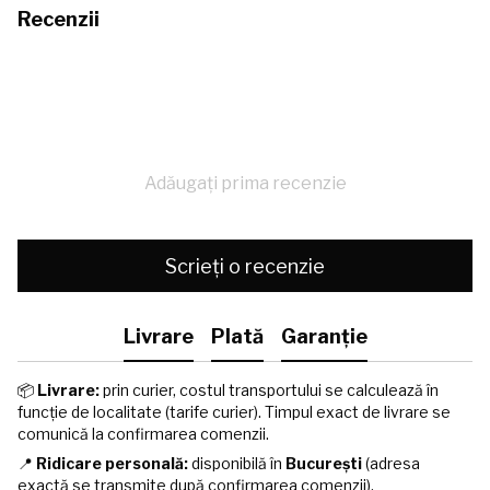
Recenzii
Adăugați prima recenzie
Scrieți o recenzie
Livrare
Plată
Garanție
📦
Livrare:
prin curier, costul transportului se calculează în
funcție de localitate (tarife curier). Timpul exact de livrare se
comunică la confirmarea comenzii.
📍
Ridicare personală:
disponibilă în
București
(adresa
exactă se transmite după confirmarea comenzii).