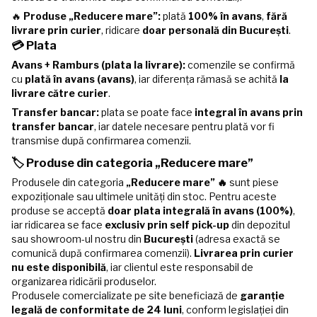
🔥
Produse „Reducere mare”:
plată
100% în avans
,
fără
livrare prin curier
, ridicare
doar personală din București
.
💳 Plata
Avans + Ramburs (plata la livrare):
comenzile se confirmă
cu
plată în avans (avans)
, iar diferența rămasă se achită
la
livrare către curier
.
Transfer bancar:
plata se poate face
integral în avans prin
transfer bancar
, iar datele necesare pentru plată vor fi
transmise după confirmarea comenzii.
🏷️ Produse din categoria „Reducere mare”
Produsele din categoria
„Reducere mare” 🔥
sunt piese
expoziționale sau ultimele unități din stoc. Pentru aceste
produse se acceptă
doar plata integrală în avans (100%)
,
iar ridicarea se face
exclusiv prin self pick-up
din depozitul
sau showroom-ul nostru din
București
(adresa exactă se
comunică după confirmarea comenzii).
Livrarea prin curier
nu este disponibilă
, iar clientul este responsabil de
organizarea ridicării produselor.
Produsele comercializate pe site beneficiază de
garanție
legală de conformitate de 24 luni
, conform legislației din