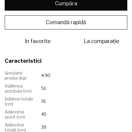
Cumpăra
Comandă rapidă
În favorite
La comparație
Caracteristici
Greutate
4.90
produs (kg)
Înălțimea
51
șezutului (сm)
Înălțime totală
91
(cm)
Adâncime
45
șezut (cm)
Adâncime
39
totală (cm)