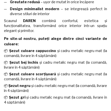
Greutate redusă
– ușor de mutat în orice încăpere
Design minimalist modern
– se integrează perfect în
diverse stiluri de interior
Scaunul
DAREN
combină confortul, estetica și
funcționalitatea, transformând orice interior într-un spațiu
elegant și primitor.
Pe site-ul nostru, puteți alege dintre cinci variante de
culoare:
📦
Șezut culoare cappuccino
și cadru metalic negru mat (la
comandă, livrare în 4 săptămâni)
📦
Șezut bej închis
și cadru metalic negru mat (la comandă,
livrare în 4 săptămâni)
📦
Șezut culoare scorțișoară
și cadru metalic negru mat (la
comandă, livrare în 4 săptămâni)
📦
Șezut negru
și cadru metalic negru mat (la comandă, livrare
în 4 săptămâni)
📦
Șezut gri
și cadru metalic negru mat (la comandă, livrare în
4 săptămâni)