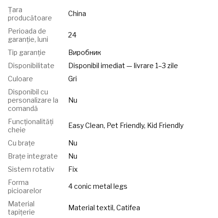
Țara
China
producătoare
Perioada de
24
garanție, luni
Tip garanție
Виробник
Disponibilitate
Disponibil imediat — livrare 1–3 zile
Culoare
Gri
Disponibil cu
personalizare la
Nu
comandă
Funcționalități
Easy Clean, Pet Friendly, Kid Friendly
cheie
Cu brațe
Nu
Brațe integrate
Nu
Sistem rotativ
Fix
Forma
4 conic metal legs
picioarelor
Material
Material textil, Catifea
tapițerie