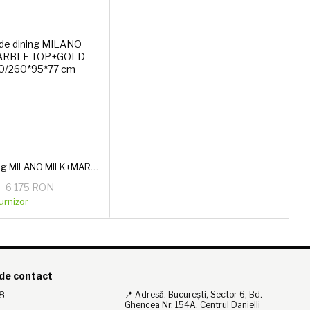
Masă de dining MILANO MILK+MARBLE TOP+GOLD 180/220/260*95*77 cm
6 175 RON
furnizor
 de contact
8
📍 Adresă: București, Sector 6, Bd.
Ghencea Nr. 154A, Centrul Danielli