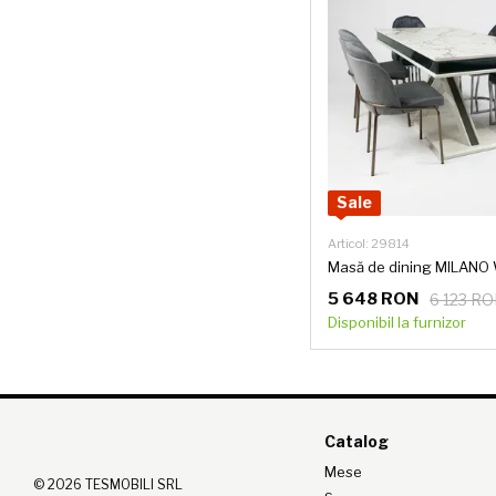
Sale
Articol: 29814
5 648 RON
6 123 R
Disponibil la furnizor
Catalog
Mese
© 2026 TESMOBILI SRL