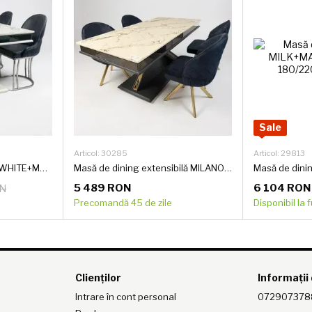
Sale
Articol: 30285
Articol: 29813
Masă de dining MILANO WHITE+MARBLE TOP+NIKEL 180/220/260*95*77 cm
Masă de dining extensibilă MILANO ANTRACITE LEG + DIMAX + GOLD 180/220/260*95*77 cm
5 489 RON
6 104 RON
ON
Precomandă 45 de zile
Disponibil la 
Clienților
Informații
Intrare în cont personal
072907378