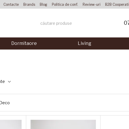
Contacte
Brands
Blog
Politica de conf.
Review-uri
B2B Cooperat
0
Dormitaore
Living
ate