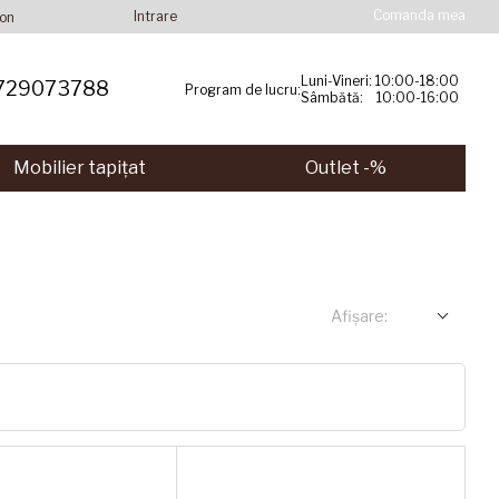
Comanda mea
Intrare
ion
Luni-Vineri: 10:00-18:00
729073788
Program de lucru:
Sâmbătă: 10:00-16:00
Mobilier tapițat
Outlet -%
Afișare: