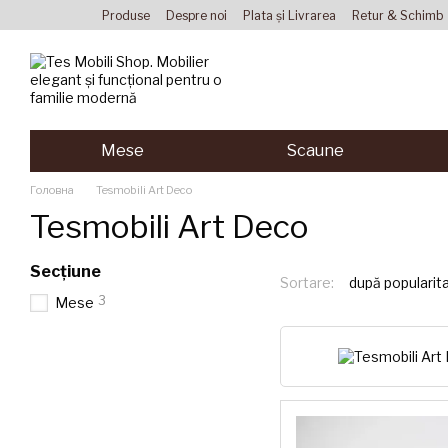
Mergi la conținutul principal
Produse
Despre noi
Plata și Livrarea
Retur & Schimb
Acordul utilizatorului
Mese
Scaune
Головна
Tesmobili Art Deco
Tesmobili Art Deco
Secțiune
Sortare:
după popularit
3
Mese