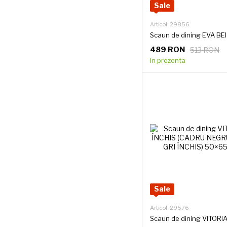
Sale
Articol: 29856
489 RON
513 RON
In prezenta
Sale
Articol: 29576