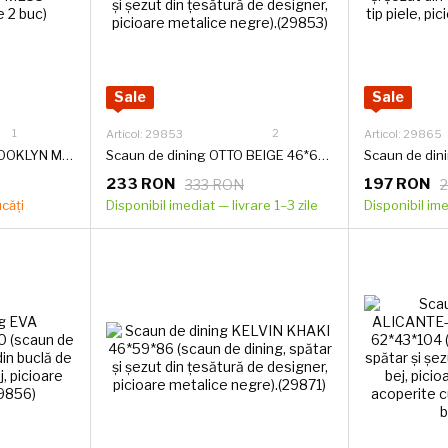
Sale
Sale
1
2
Articol: 29853
Articol: 29865
Scaun de sufragerie BROOKLYN ML28 ML55 48*49*89 (Ultimele 2 buc)
Scaun de dining OTTO BEIGE 46*60*87 (scaun de dining, spătar și șezut din țesătură de designer, picioare metalice negre).(29853)
233 RON
197 RON
333 RON
ucăți
Disponibil imediat — livrare 1–3 zile
Disponibil ime