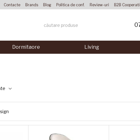
Contacte
Brands
Blog
Politica de conf.
Review-uri
B2B Cooperat
0
Dormitaore
Living
ate