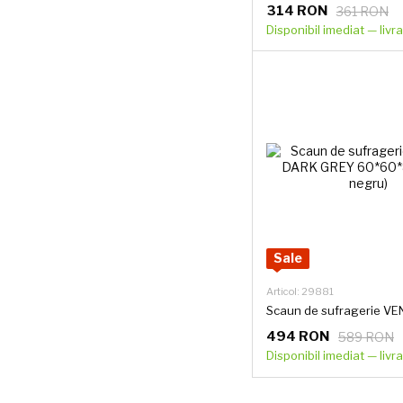
314 RON
361 RON
Disponibil imediat — livra
Sale
Articol: 29881
494 RON
589 RON
Disponibil imediat — livra