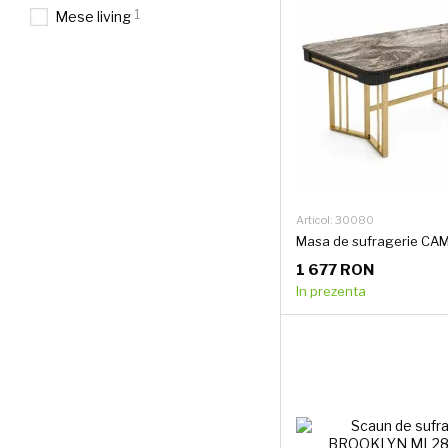
1
Mese living
Articol: 30080
1 677 RON
In prezenta