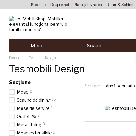
Mergi la conținutul principal
Produse
Despre noi
Plata și Livrarea
Retur & Schimb
Acordul utilizatorului
Mese
Scaune
Головна
Tesmobili Design
Tesmobili Design
Secțiune
Sortare:
după popularit
8
Mese
15
Scaune de dining
1
Mese de servire
7
Outlet -%
3
Mese dining
1
Mese extensibile