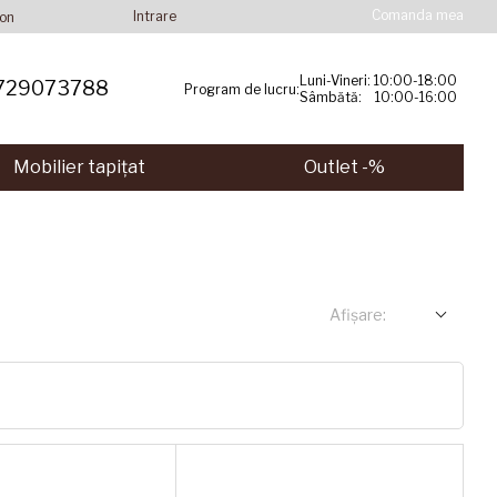
Comanda mea
Intrare
ion
Luni-Vineri: 10:00-18:00
729073788
Program de lucru:
Sâmbătă: 10:00-16:00
Mobilier tapițat
Outlet -%
Afișare: