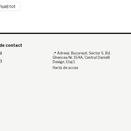
ișați tot
 de contact
8
📍 Adresă: București, Sector 6, Bd.
Ghencea Nr. 154A, Centrul Danielli
3
Design, Etaj 1
Hartă de acces