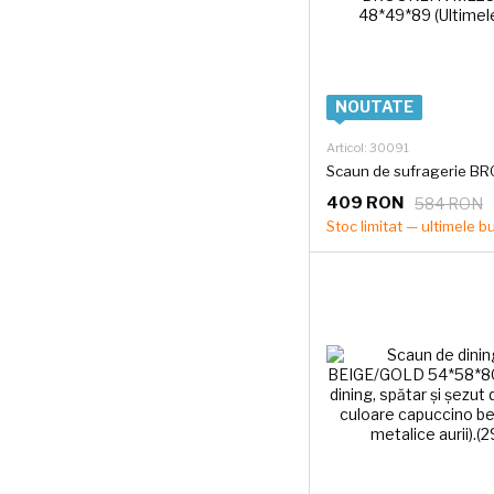
NOUTATE
Articol: 30091
409 RON
584 RON
Stoc limitat — ultimele b