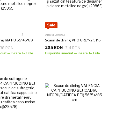
Sale
2
Articol: 29863
Scaun de dining RIA PU 55*46*89 (scaun de dining, spătar și șezut din țesătură de designer tip piele, picioare metalice negre).(29865)
Scaun de dining VITO GREY-2 51*60*90 (scaun de dining, spătar și șezut din țesătură de designer, picioare metalice negre).(29863)
235 RON
238 RON
314 RON
diat — livrare 1–3 zile
Disponibil imediat — livrare 1–3 zile