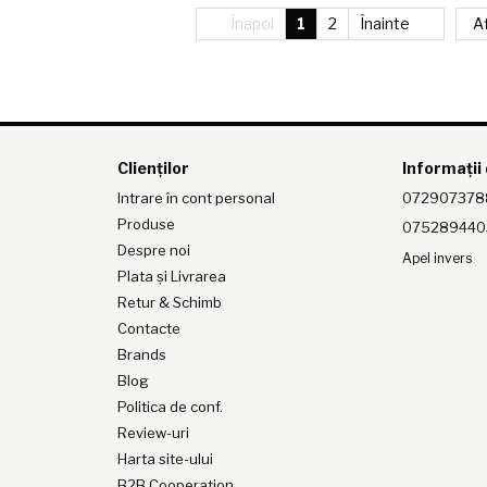
Înapoi
1
2
Înainte
Af
Clienților
Informații
Intrare în cont personal
072907378
Produse
075289440
Despre noi
Apel invers
Plata și Livrarea
Retur & Schimb
Contacte
Brands
Blog
Politica de conf.
Review-uri
Harta site-ului
B2B Cooperation