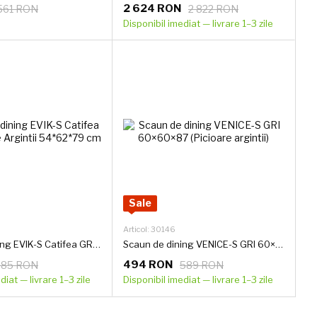
2 624 RON
561 RON
2 822 RON
Disponibil imediat — livrare 1–3 zile
Sale
Articol: 30146
Scaun de dining EVIK-S Catifea GRI, Picioare Argintii 54*62*79 cm
Scaun de dining VENICE-S GRI 60×60×87 (Picioare argintii)
494 RON
385 RON
589 RON
diat — livrare 1–3 zile
Disponibil imediat — livrare 1–3 zile