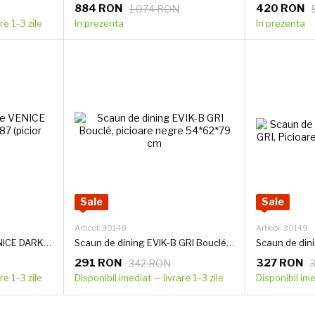
884 RON
420 RON
1 074 RON
re 1–3 zile
In prezenta
In prezenta
Sale
Sale
Articol: 30148
Articol: 30149
Scaun de sufragerie VENICE DARK GREY 60*60*87 (picior negru)
Scaun de dining EVIK-B GRI Bouclé, picioare negre 54*62*79 cm
291 RON
327 RON
342 RON
re 1–3 zile
Disponibil imediat — livrare 1–3 zile
Disponibil ime