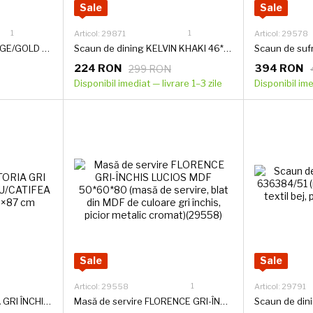
Sale
Sale
1
1
Articol: 29871
Articol: 29578
Scaun de dining EVA BEIGE/GOLD 54*58*80 (scaun de dining, spătar și șezut din buclă de culoare capuccino bej, picioare metalice aurii).(29856)
Scaun de dining KELVIN KHAKI 46*59*86 (scaun de dining, spătar și șezut din țesătură de designer, picioare metalice negre).(29871)
224 RON
394 RON
299 RON
Disponibil imediat — livrare 1–3 zile
Disponibil ime
Sale
Sale
1
Articol: 29558
Articol: 29791
Scaun de dining VITORIA GRI ÎNCHIS (CADRU NEGRU/CATIFEA GRI ÎNCHIS) 50×65×87 cm
Masă de servire FLORENCE GRI-ÎNCHIS LUCIOS MDF 50*60*80 (masă de servire, blat din MDF de culoare gri închis, picior metalic cromat)(29558)