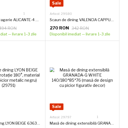
Sale
1
Articol: 29580
Scaun de sufragerie ALICANTE-4 CAPPUCCINO BEJ 62*43*104 (scaun de sufragerie, spătar și șezut catifea cappuccino bej, picioare din metal negru acoperite cu catifea cappuccino bej)(29578)
Scaun de dining VALENCIA CAPPUCCINO BEJ (CADRU NEGRU/CATIFEA BEJ) 56*54*85 cm
270 RON
494 RON
342 RON
diat — livrare 1–3 zile
Disponibil imediat — livrare 1–3 zile
Sale
1
Articol: 29797
Scaun de dining LYON BEIGE 636384/51 (rotație 180°, material textil bej, picior metalic negru)(29791)
Masă de dining extensibilă GRANADA-G WHITE 140/180*85*76 (masă de design cu picior figurativ decor)